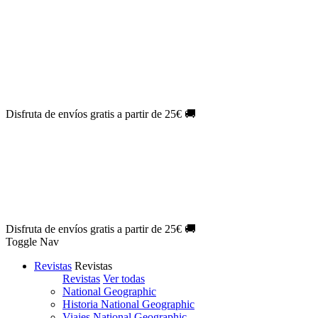
Oferta Exclusiva:
10% en la colección Barbie al suscribirte.
¡Suscríbete hoy!
NOVEDAD
| Novelas Eternas al
50%
de descuento.
¡Suscríbete
hoy!
NOVEDAD
| Sherlock Holmes al
50%
de descuento.
¡Suscríbete y
disfruta!
NOVEDAD
| Colección Japón al
44%
de descuento.
¡Suscríbete
ya!
Disfruta de envíos gratis a partir de 25€ 🚚
Oferta Exclusiva:
10% en la colección Barbie al suscribirte.
¡Suscríbete hoy!
NOVEDAD
| Novelas Eternas al
50%
de descuento.
¡Suscríbete
hoy!
NOVEDAD
| Sherlock Holmes al
50%
de descuento.
¡Suscríbete y
disfruta!
NOVEDAD
| Colección Japón al
44%
de descuento.
¡Suscríbete
ya!
Disfruta de envíos gratis a partir de 25€ 🚚
Toggle Nav
Revistas
Revistas
Revistas
Ver todas
National Geographic
Historia National Geographic
Viajes National Geographic