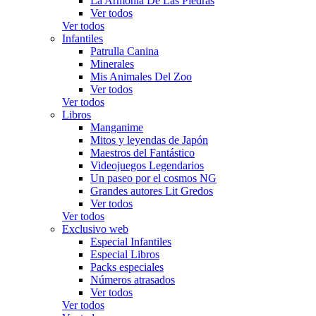
La Armonía De Las Piedras
Ver todos
Ver todos
Infantiles
Patrulla Canina
Minerales
Mis Animales Del Zoo
Ver todos
Ver todos
Libros
Manganime
Mitos y leyendas de Japón
Maestros del Fantástico
Videojuegos Legendarios
Un paseo por el cosmos NG
Grandes autores Lit Gredos
Ver todos
Ver todos
Exclusivo web
Especial Infantiles
Especial Libros
Packs especiales
Números atrasados
Ver todos
Ver todos