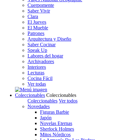
Cuerpomente
Saber Vivir
Clara
El Jueves
El Mueble
Patrones
Arquitectura y Diseño
Saber Cocinar
Speak Up
Labores del hogar
Archivadores
Interiores
Lecturas
Cocina Fácil
Ver todas
Coleccionables
Coleccionables
Coleccionables
Ver todos
Novedades
Figuras Barbie
Japón
Novelas Eternas
Sherlock Holmes
Mitos Nórdicos