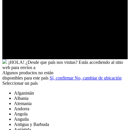
y
Tobago
Turkmenistán
Turquía
Tuvalu
Túnez
Ucrania
Uganda
Uruguay
Yibuti
¡HOLA!
¿Desde que país nos visitas?
Estás accediendo al sitio
web para
envíos a
Algunos productos no están
disponibles para este país
Sí, confirmar
No, cambiar de ubicación
Seleccionar un país
Afganistán
Albania
Alemania
Andorra
Angola
Anguila
Antigua y Barbuda
Antártida