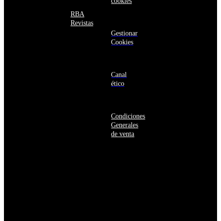
cookies
Barbados
Baréin
RBA
Belice
Revistas
Benín
Gestionar
Bermudas
Cookies
Bielorrusia
Bolivia
Bosnia
y
Canal
Herzegovina
ético
Botsuana
Brasil
Brunéi
Condiciones
Bulgaria
Generales
Burkina
de venta
Faso
Burundi
Bután
Bélgica
Cabo
Verde
Camboya
Camerún
Canadá
Caribe