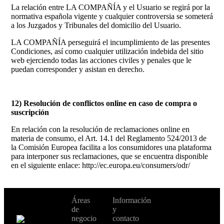
La relación entre LA COMPAÑÍA y el Usuario se regirá por la
normativa española vigente y cualquier controversia se someterá
a los Juzgados y Tribunales del domicilio del Usuario.
LA COMPAÑÍA perseguirá el incumplimiento de las presentes
Condiciones, así como cualquier utilización indebida del sitio
web ejerciendo todas las acciones civiles y penales que le
puedan corresponder y asistan en derecho.
12) Resolución de conflictos online en caso de compra o
suscripción
En relación con la resolución de reclamaciones online en
materia de consumo, el Art. 14.1 del Reglamento 524/2013 de
la Comisión Europea facilita a los consumidores una plataforma
para interponer sus reclamaciones, que se encuentra disponible
en el siguiente enlace: http://ec.europa.eu/consumers/odr/
No te pierdas
Áreas
Información
Cambiar de
todas nuestras
de
y
país:
novedades y
negocio
contacto
ofertas en tu