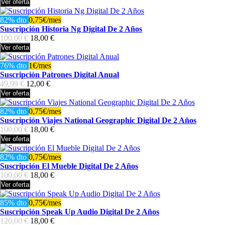
Ver oferta
82% dto
0,75€/mes
Suscripción Historia Ng Digital De 2 Años
100,00 €
18,00 €
Ver oferta
76% dto
1€/mes
Suscripción Patrones Digital Anual
49,99 €
12,00 €
Ver oferta
82% dto
0,75€/mes
Suscripción Viajes National Geographic Digital De 2 Años
100,00 €
18,00 €
Ver oferta
82% dto
0,75€/mes
Suscripción El Mueble Digital De 2 Años
100,00 €
18,00 €
Ver oferta
85% dto
0,75€/mes
Suscripción Speak Up Audio Digital De 2 Años
120,00 €
18,00 €