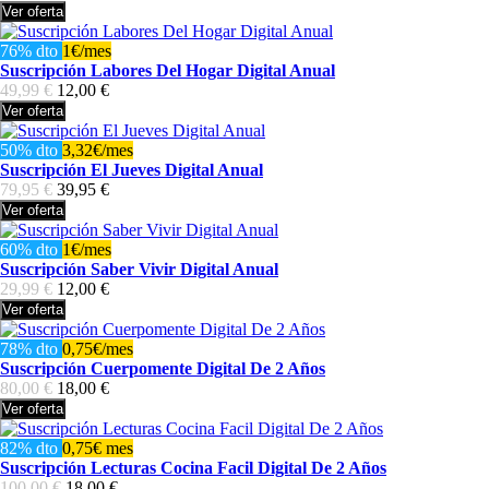
Ver oferta
76% dto
1€/mes
Suscripción Labores Del Hogar Digital Anual
49,99 €
12,00 €
Ver oferta
50% dto
3,32€/mes
Suscripción El Jueves Digital Anual
79,95 €
39,95 €
Ver oferta
60% dto
1€/mes
Suscripción Saber Vivir Digital Anual
29,99 €
12,00 €
Ver oferta
78% dto
0,75€/mes
Suscripción Cuerpomente Digital De 2 Años
80,00 €
18,00 €
Ver oferta
82% dto
0,75€ mes
Suscripción Lecturas Cocina Facil Digital De 2 Años
100,00 €
18,00 €