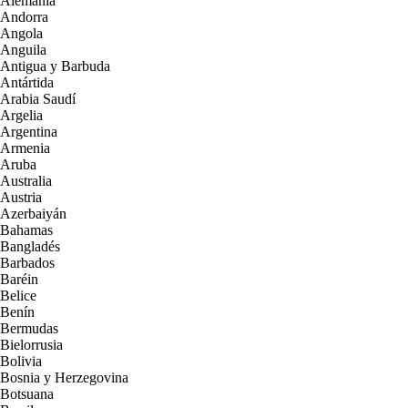
Alemania
Andorra
Angola
Anguila
Antigua y Barbuda
Antártida
Arabia Saudí
Argelia
Argentina
Armenia
Aruba
Australia
Austria
Azerbaiyán
Bahamas
Bangladés
Barbados
Baréin
Belice
Benín
Bermudas
Bielorrusia
Bolivia
Bosnia y Herzegovina
Botsuana