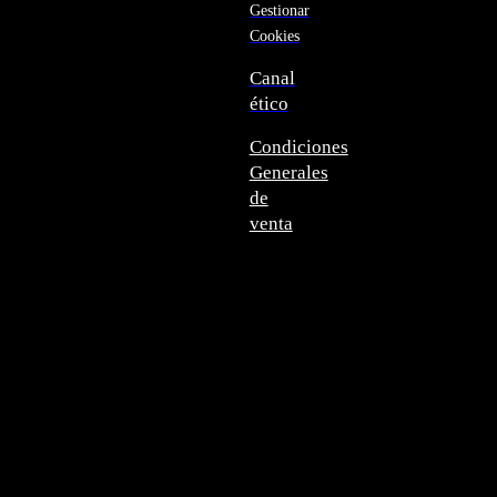
Azerbaiyán
Gestionar
Bahamas
Cookies
Bangladés
Barbados
Canal
Baréin
ético
Belice
Benín
Condiciones
Bermudas
Bielorrusia
Generales
Bolivia
de
Bosnia y
venta
Herzegovina
Botsuana
Brasil
Brunéi
Bulgaria
Burkina
Faso
Burundi
Bután
Bélgica
Cabo Verde
Camboya
Camerún
Canadá