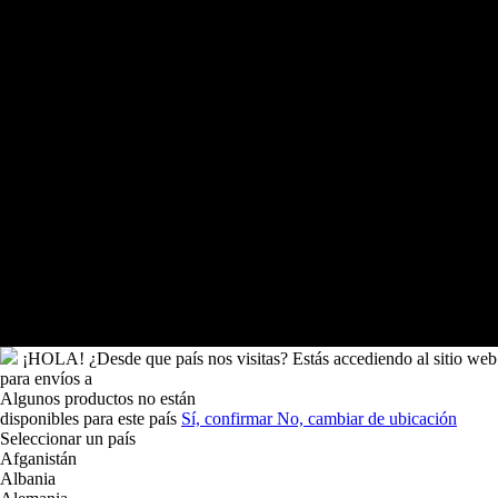
Tonga
Trinidad y
Tobago
Turkmenistán
Turquía
Tuvalu
Túnez
Ucrania
Uganda
Uruguay
Uzbekistán
Vanuatu
Venezuela
Vietnam
Wallis y
Futuna
Yibuti
¡HOLA!
¿Desde que país nos visitas?
Estás accediendo al sitio web
para
envíos a
Algunos productos no están
disponibles para este país
Sí, confirmar
No, cambiar de ubicación
Seleccionar un país
Afganistán
Albania