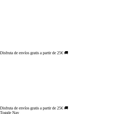
El Jueves con
-60%
¡Márcate el gol de la risa!
Aprovecha hoy
🎉
PACK ATLAS HISTÓRICO
| 👉
Consíguelo hoy al mejor precio
👈
🎁 Suscríbete a tu revista favorita y llévate un
REGALO
EXCLUSIVO
.
¡Aprovecha ya!
⏳¡ÚLTIMOS DÍAS!
Labores por solo
1€/mes
¡Empieza tu próxima
creación ahora!
🔥¡ÚLTIMOS DÍAS!
Patrones por solo
1€/mes
¡No te quedes sin tus
patrones favoritos!
🌑 Especial Eclipse 2026:
National Geographic por solo
1€/mes
.
¡Únete hoy!
Disfruta de envíos gratis a partir de 25€ 🚚
El Jueves con
-60%
¡Márcate el gol de la risa!
Aprovecha hoy
🎉
PACK ATLAS HISTÓRICO
| 👉
Consíguelo hoy al mejor precio
👈
🎁 Suscríbete a tu revista favorita y llévate un
REGALO
EXCLUSIVO
.
¡Aprovecha ya!
⏳¡ÚLTIMOS DÍAS!
Labores por solo
1€/mes
¡Empieza tu próxima
creación ahora!
🔥¡ÚLTIMOS DÍAS!
Patrones por solo
1€/mes
¡No te quedes sin tus
patrones favoritos!
🌑 Especial Eclipse 2026:
National Geographic por solo
1€/mes
.
¡Únete hoy!
Disfruta de envíos gratis a partir de 25€ 🚚
Toggle Nav