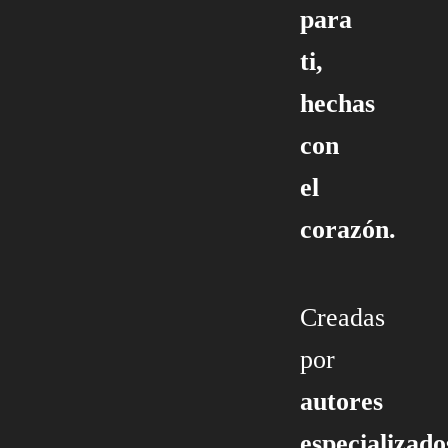
para
ti,
hechas
con
el
corazón.
Creadas
por
autores
especializado