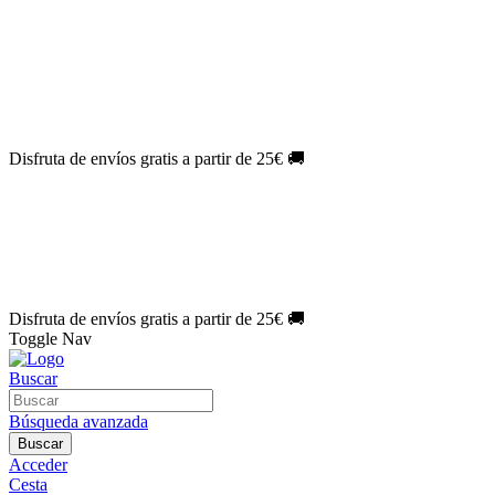
El Jueves con
-60%
¡Márcate el gol de la risa!
Aprovecha hoy
🎉
PACK ATLAS HISTÓRICO
| 👉
Consíguelo hoy al mejor precio

🎁 Suscríbete a tu revista favorita y llévate un
REGALO EXCLUSI
⏳¡ÚLTIMOS DÍAS!
Labores por solo
1€/mes
¡Empieza tu próxima 
🔥¡ÚLTIMOS DÍAS!
Patrones por solo
1€/mes
¡No te quedes sin tu
🌑 Especial Eclipse 2026:
National Geographic por solo
1€/mes
.
¡Ún
Disfruta de envíos gratis a partir de 25€ 🚚
El Jueves con
-60%
¡Márcate el gol de la risa!
Aprovecha hoy
🎉
PACK ATLAS HISTÓRICO
| 👉
Consíguelo hoy al mejor precio

🎁 Suscríbete a tu revista favorita y llévate un
REGALO EXCLUSI
⏳¡ÚLTIMOS DÍAS!
Labores por solo
1€/mes
¡Empieza tu próxima 
🔥¡ÚLTIMOS DÍAS!
Patrones por solo
1€/mes
¡No te quedes sin tu
🌑 Especial Eclipse 2026:
National Geographic por solo
1€/mes
.
¡Ún
Disfruta de envíos gratis a partir de 25€ 🚚
Toggle Nav
Buscar
Búsqueda avanzada
Buscar
Acceder
Cesta