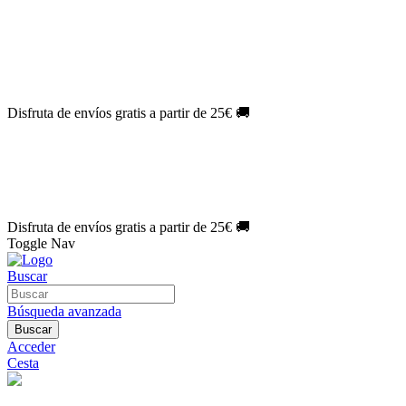
El Jueves con
-60%
¡Márcate el gol de la risa!
Aprovecha hoy
🎉
PACK ATLAS HISTÓRICO
| 👉
Consíguelo hoy al mejor precio

🎁 Suscríbete a tu revista favorita y llévate un
REGALO EXCLUSI
⏳¡ÚLTIMO DÍA!
Labores por solo
1€/mes
¡Empieza tu próxima cre
🔥¡ÚLTIMO DÍA!
Patrones por solo
1€/mes
¡No te quedes sin tus p
Disfruta de envíos gratis a partir de 25€ 🚚
El Jueves con
-60%
¡Márcate el gol de la risa!
Aprovecha hoy
🎉
PACK ATLAS HISTÓRICO
| 👉
Consíguelo hoy al mejor precio

🎁 Suscríbete a tu revista favorita y llévate un
REGALO EXCLUSI
⏳¡ÚLTIMO DÍA!
Labores por solo
1€/mes
¡Empieza tu próxima cre
🔥¡ÚLTIMO DÍA!
Patrones por solo
1€/mes
¡No te quedes sin tus p
Disfruta de envíos gratis a partir de 25€ 🚚
Toggle Nav
Buscar
Búsqueda avanzada
Buscar
Acceder
Cesta