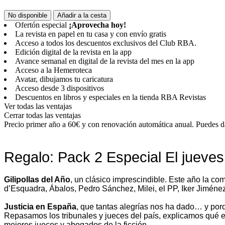
No disponible
Añadir a la cesta
Ofertón especial
¡Aprovecha hoy!
La revista en papel en tu casa y con envío gratis
Acceso a todos los descuentos exclusivos del Club RBA.
Edición digital de la revista en la app
Avance semanal en digital de la revista del mes en la app
Acceso a la Hemeroteca
Avatar, dibujamos tu caricatura
Acceso desde 3 dispositivos
Descuentos en libros y especiales en la tienda RBA Revistas
Ver todas las ventajas
Cerrar todas las ventajas
Precio primer año a 60€ y con renovación automática anual. Puedes da
Regalo: Pack 2 Especial El jueve
Gilipollas del Año
, un clásico imprescindible. Este año la 
d’Esquadra, Ábalos, Pedro Sánchez, Milei, el PP, Iker Jimén
Justicia en España
, que tantas alegrías nos ha dado… y porq
Repasamos los tribunales y jueces del país, explicamos qué e
mejores jueces y abogados de la ficción.