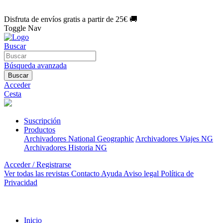
🌑 Especial Eclipse 2026:
National Geographic por solo
1€/mes
.
¡Únete hoy!
Disfruta de envíos gratis a partir de 25€ 🚚
Toggle Nav
Buscar
Búsqueda avanzada
Buscar
Acceder
Cesta
Suscripción
Productos
Archivadores National Geographic
Archivadores Viajes NG
Archivadores Historia NG
Acceder / Registrarse
Ver todas las revistas
Contacto
Ayuda
Aviso legal
Política de
Privacidad
Inicio