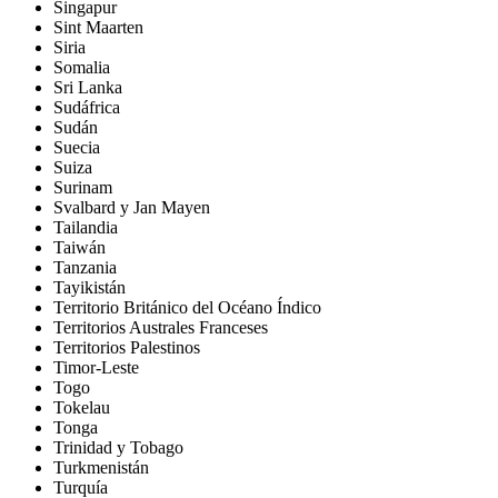
Singapur
Sint Maarten
Siria
Somalia
Sri Lanka
Sudáfrica
Sudán
Suecia
Suiza
Surinam
Svalbard y Jan Mayen
Tailandia
Taiwán
Tanzania
Tayikistán
Territorio Británico del Océano Índico
Territorios Australes Franceses
Territorios Palestinos
Timor-Leste
Togo
Tokelau
Tonga
Trinidad y Tobago
Turkmenistán
Turquía