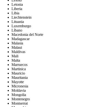
Lesoto
Letonia
Liberia
Libia
Liechtenstein
Lituania
Luxemburgo
Líbano
Macedonia del Norte
Madagascar
Malasia
Malaui
Maldivas
Mali
Malta
Marruecos
Martinica
Mauricio
Mauritania
Mayotte
Micronesia
Moldavia
Mongolia
Montenegro
Montserrat