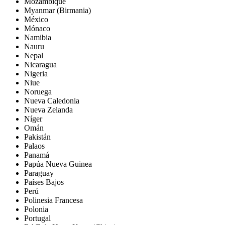
Mozambique
Myanmar (Birmania)
México
Mónaco
Namibia
Nauru
Nepal
Nicaragua
Nigeria
Niue
Noruega
Nueva Caledonia
Nueva Zelanda
Níger
Omán
Pakistán
Palaos
Panamá
Papúa Nueva Guinea
Paraguay
Países Bajos
Perú
Polinesia Francesa
Polonia
Portugal