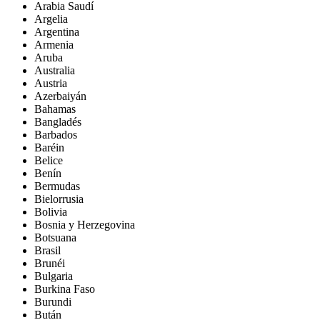
Arabia Saudí
Argelia
Argentina
Armenia
Aruba
Australia
Austria
Azerbaiyán
Bahamas
Bangladés
Barbados
Baréin
Belice
Benín
Bermudas
Bielorrusia
Bolivia
Bosnia y Herzegovina
Botsuana
Brasil
Brunéi
Bulgaria
Burkina Faso
Burundi
Bután