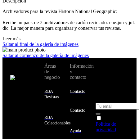
Descripción
Archivadores para la revista Historia National Geographic:
Recibe un pack de 2 archivadores de cartón reciclado: ene-jun y jul-
dic. La mejor manera para organizar y conservar tus revistas.
Leer más
Saltar al final de la galería de imágenes
Saltar al comienzo de la galería de imágenes
No te pierdas
Áreas
Información
Cambiar de
todas nuestras
de
y
país:
novedades y
negocio
contacto
ofertas en tu
email y consigue
Estados
un 10% de
RBA
Contacto
Unidos
descuento en tu
Revistas
próxima compra
Afganistán
Albania
Contacto
Alemania
RBA
Acepto la
Andorra
Coleccionables
Política de
Angola
privacidad
y
Ayuda
Anguila
deseo recibir
Antigua