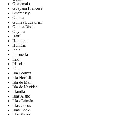
Guatemala
Guayana Francesa
Guernesey
Guinea
Guinea Ecuatorial
Guinea-Bisáu
Guyana
Haití
Honduras
Hungría
India
Indonesia
Irak
Irlanda
Irán
Isla Bouvet
Isla Norfolk
Isla de Man
Isla de Navidad
Islandia
Islas Aland
Islas Caimán
Islas Cocos
Islas Cook
Islas Feroe