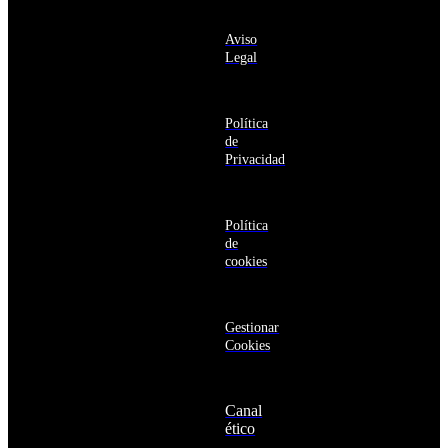
información
y
sobre los
Barbuda
Aviso
productos y
Antártida
Legal
servicios de la
Arabia
Comunidad
Saudí
RBA
Argelia
Estás navegando
Argentina
Política
en un sitio web
Armenia
de
seguro
Aruba
Privacidad
Australia
Austria
Azerbaiyán
Política
Bahamas
de
Bangladés
cookies
Barbados
Baréin
Belice
Benín
Gestionar
Bermudas
Cookies
Bielorrusia
Bolivia
Bosnia
Canal
y
ético
Herzegovina