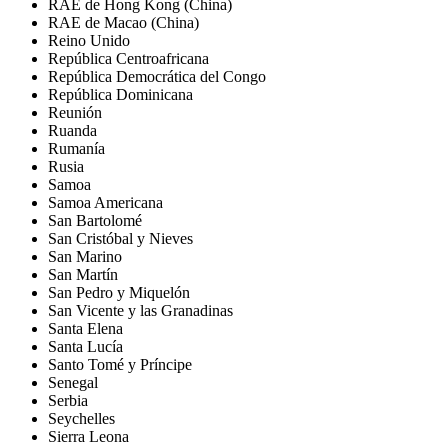
RAE de Hong Kong (China)
RAE de Macao (China)
Reino Unido
República Centroafricana
República Democrática del Congo
República Dominicana
Reunión
Ruanda
Rumanía
Rusia
Samoa
Samoa Americana
San Bartolomé
San Cristóbal y Nieves
San Marino
San Martín
San Pedro y Miquelón
San Vicente y las Granadinas
Santa Elena
Santa Lucía
Santo Tomé y Príncipe
Senegal
Serbia
Seychelles
Sierra Leona