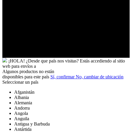
Uganda
Uruguay
Uzbekistán
Vanuatu
Venezuela
Vietnam
Wallis
y
Futuna
Yibuti
¡HOLA!
¿Desde que país nos visitas?
Estás accediendo al sitio
web para
envíos a
Algunos productos no están
disponibles para este país
Sí, confirmar
No, cambiar de ubicación
Seleccionar un país
Afganistán
Albania
Alemania
Andorra
Angola
Anguila
Antigua y Barbuda
Antártida