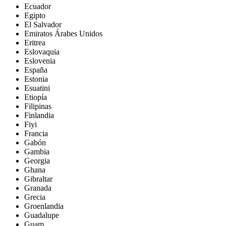
Ecuador
Egipto
El Salvador
Emiratos Árabes Unidos
Eritrea
Eslovaquia
Eslovenia
España
Estonia
Esuatini
Etiopía
Filipinas
Finlandia
Fiyi
Francia
Gabón
Gambia
Georgia
Ghana
Gibraltar
Granada
Grecia
Groenlandia
Guadalupe
Guam