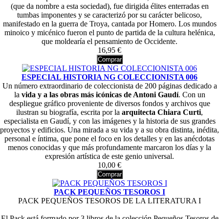
(que da nombre a esta sociedad), fue dirigida élites enterradas en
tumbas imponentes y se caracterizó por su carácter belicoso,
manifestado en la guerra de Troya, cantada por Homero. Los mundos
minoico y micénico fueron el punto de partida de la cultura helénica,
que moldearía el pensamiento de Occidente.
16,95 €
Comprar
ESPECIAL HISTORIA NG COLECCIONISTA 006
Un número extraordinario de coleccionista de 200 páginas dedicado a
la
vida y a las obras más icónicas de Antoni Gaudí
. Con un
despliegue gráfico proveniente de diversos fondos y archivos que
ilustran su biografía, escrita por la
arquitecta Chiara
Curti
,
especialista en Gaudí, y con las imágenes y la historia de sus grandes
proyectos y edificios. Una mirada a su vida y a su obra distinta, inédita,
personal e íntima, que pone el foco en los detalles y en las anécdotas
menos conocidas y que más profundamente marcaron los días y la
expresión artística de este genio universal.
10,00 €
Comprar
PACK PEQUEÑOS TESOROS I
PACK PEQUEÑOS TESOROS DE LA LITERATURA I
El Pack está formado por 3 libros de la colección Pequeños Tesoros de