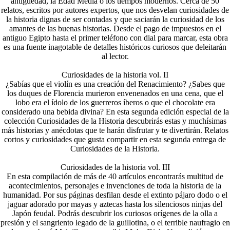
antigüedad, la Edad Media o los tiempos modernos. Cerca de 50
relatos, escritos por autores expertos, que nos desvelan curiosidades de
la historia dignas de ser contadas y que saciarán la curiosidad de los
amantes de las buenas historias. Desde el pago de impuestos en el
antiguo Egipto hasta el primer teléfono con dial para marcar, esta obra
es una fuente inagotable de detalles históricos curiosos que deleitarán
al lector.
Curiosidades de la historia vol. II
¿Sabías que el violín es una creación del Renacimiento? ¿Sabes que
los duques de Florencia murieron envenenados en una cena, que el
lobo era el ídolo de los guerreros íberos o que el chocolate era
considerado una bebida divina? En esta segunda edición especial de la
colección Curiosidades de la Historia descubrirás estas y muchísimas
más historias y anécdotas que te harán disfrutar y te divertirán. Relatos
cortos y curiosidades que gusta compartir en esta segunda entrega de
Curiosidades de la Historia.
Curiosidades de la historia vol. III
En esta compilación de más de 40 artículos encontrarás multitud de
acontecimientos, personajes e invenciones de toda la historia de la
humanidad. Por sus páginas desfilan desde el extinto pájaro dodo o el
jaguar adorado por mayas y aztecas hasta los silenciosos ninjas del
Japón feudal. Podrás descubrir los curiosos orígenes de la olla a
presión y el sangriento legado de la guillotina, o el terrible naufragio en