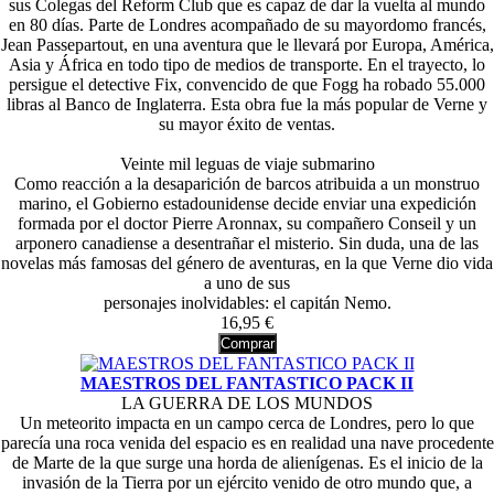
sus Colegas del Reform Club que es capaz de dar la vuelta al mundo
en 80 días. Parte de Londres acompañado de su mayordomo francés,
Jean Passepartout, en una aventura que le llevará por Europa, América,
Asia y África en todo tipo de medios de transporte. En el trayecto, lo
persigue el detective Fix, convencido de que Fogg ha robado 55.000
libras al Banco de Inglaterra. Esta obra fue la más popular de Verne y
su mayor éxito de ventas.
Veinte mil leguas de viaje submarino
Como reacción a la desaparición de barcos atribuida a un monstruo
marino, el Gobierno estadounidense decide enviar una expedición
formada por el doctor Pierre Aronnax, su compañero Conseil y un
arponero canadiense a desentrañar el misterio. Sin duda, una de las
novelas más famosas del género de aventuras, en la que Verne dio vida
a uno de sus
personajes inolvidables: el capitán Nemo.
16,95 €
Comprar
MAESTROS DEL FANTASTICO PACK II
LA GUERRA DE LOS MUNDOS
Un meteorito impacta en un campo cerca de Londres, pero lo que
parecía una roca venida del espacio es en realidad una nave procedente
de Marte de la que surge una horda de alienígenas. Es el inicio de la
invasión de la Tierra por un ejército venido de otro mundo que, a