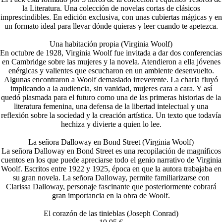
la Literatura. Una colección de novelas cortas de clásicos
imprescindibles. En edición exclusiva, con unas cubiertas mágicas y en
un formato ideal para llevar dónde quieras y leer cuando te apetezca.
Una habitación propia (Virginia Woolf)
En octubre de 1928, Virginia Woolf fue invitada a dar dos conferencias
en Cambridge sobre las mujeres y la novela. Atendieron a ella jóvenes
enérgicas y valientes que escucharon en un ambiente desenvuelto.
Algunas encontraron a Woolf demasiado irreverente. La charla fluyó
implicando a la audiencia, sin vanidad, mujeres cara a cara. Y así
quedó plasmada para el futuro como una de las primeras historias de la
literatura femenina, una defensa de la libertad intelectual y una
reflexión sobre la sociedad y la creación artística. Un texto que todavía
hechiza y divierte a quien lo lee.
La señora Dalloway en Bond Street (Virginia Woolf)
La señora Dalloway en Bond Street es una recopilación de magníficos
cuentos en los que puede apreciarse todo el genio narrativo de Virginia
Woolf. Escritos entre 1922 y 1925, época en que la autora trabajaba en
su gran novela. La señora Dalloway, permite familiarizarse con
Clarissa Dalloway, personaje fascinante que posteriormente cobrará
gran importancia en la obra de Woolf.
El corazón de las tinieblas (Joseph Conrad)