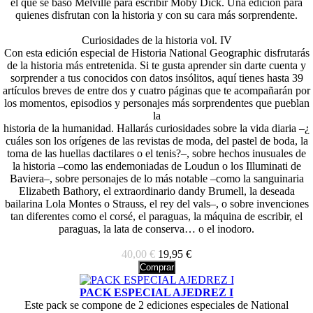
el que se basó Melville para escribir Moby Dick. Una edición para
quienes disfrutan con la historia y con su cara más sorprendente.
Curiosidades de la historia vol. IV
Con esta edición especial de Historia National Geographic disfrutarás
de la historia más entretenida. Si te gusta aprender sin darte cuenta y
sorprender a tus conocidos con datos insólitos, aquí tienes hasta 39
artículos breves de entre dos y cuatro páginas que te acompañarán por
los momentos, episodios y personajes más sorprendentes que pueblan
la
historia de la humanidad. Hallarás curiosidades sobre la vida diaria –¿
cuáles son los orígenes de las revistas de moda, del pastel de boda, la
toma de las huellas dactilares o el tenis?–, sobre hechos inusuales de
la historia –como las endemoniadas de Loudun o los Illuminati de
Baviera–, sobre personajes de lo más notable –como la sanguinaria
Elizabeth Bathory, el extraordinario dandy Brumell, la deseada
bailarina Lola Montes o Strauss, el rey del vals–, o sobre invenciones
tan diferentes como el corsé, el paraguas, la máquina de escribir, el
paraguas, la lata de conserva… o el inodoro.
40,00 €
19,95 €
Comprar
PACK ESPECIAL AJEDREZ I
Este pack se compone de 2 ediciones especiales de National