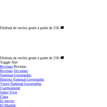
Oferta Exclusiva:
10% en la colección Barbie al suscribirte.
¡Suscríbete hoy!
NOVEDAD
| Novelas Eternas al
50%
de descuento.
¡Suscríbete hoy!
NOVEDAD
| Sherlock Holmes al
50%
de descuento.
¡Suscríbete y
disfruta!
NOVEDAD
| Colección Japón al
44%
de descuento.
¡Suscríbete ya!
Disfruta de envíos gratis a partir de 25€ 🚚
Oferta Exclusiva:
10% en la colección Barbie al suscribirte.
¡Suscríbete hoy!
NOVEDAD
| Novelas Eternas al
50%
de descuento.
¡Suscríbete hoy!
NOVEDAD
| Sherlock Holmes al
50%
de descuento.
¡Suscríbete y
disfruta!
NOVEDAD
| Colección Japón al
44%
de descuento.
¡Suscríbete ya!
Disfruta de envíos gratis a partir de 25€ 🚚
Toggle Nav
Revistas
Revistas
Revistas
Ver todas
National Geographic
Historia National Geographic
Viajes National Geographic
Cuerpomente
Saber Vivir
Clara
El Jueves
El Mueble