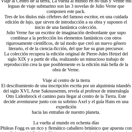
Viaje al Centro de la tierra, La vuelta al mundo en 80 días y Veinte mil
leguas de viaje submarino son las 3 novelas de Julio Verne que
componen este pack.
Tres de los títulos más célebres del famoso escritor, en una cuidada
edición de lujo, que sirven de introducción a su obra y suponen el
inicio de una fantástica colección.
Julio Verne fue un escritor de imaginación desbordante que supo
combinar a la perfección los elementos fantásticos con otros
rigurosamente científicos, de tal modo que creó un nuevo género
literario, el de la ciencia-ficción, del que fue su gran precursor.
La colección recupera la edición original de Pierre-Jules Hetzel del
siglo XIX y a partir de ella, realizando un minucioso trabajo de
reproducción crea la que posiblemente es la edición más bella de la
obra de Verne.
Viaje al centro de la tierra
El desciframiento de una inscripción escrita por un alquimista islandés
del siglo XVI, Arne Saknussemm, revela al profesor de mineralogía
Otto Lidenbrock el camino para llegar al centro de la Tierra. Este
decide aventurarse junto con su sobrino Axel y el guía Hans en una
expedición
hacia las entrañas de nuestro planeta.
La vuelta al mundo en ochenta días
Phileas Fogg es un rico y flemático caballero británico que apuesta con