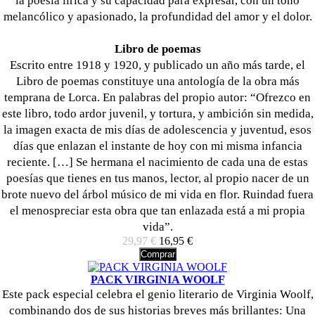
la poesía lírica y su capacidad para expresar, con un tono
melancólico y apasionado, la profundidad del amor y el dolor.
Libro de poemas
Escrito entre 1918 y 1920, y publicado un año más tarde, el
Libro de poemas constituye una antología de la obra más
temprana de Lorca. En palabras del propio autor: “Ofrezco en
este libro, todo ardor juvenil, y tortura, y ambición sin medida,
la imagen exacta de mis días de adolescencia y juventud, esos
días que enlazan el instante de hoy con mi misma infancia
reciente. […] Se hermana el nacimiento de cada una de estas
poesías que tienes en tus manos, lector, al propio nacer de un
brote nuevo del árbol músico de mi vida en flor. Ruindad fuera
el menospreciar esta obra que tan enlazada está a mi propia
vida”.
29,97 €
16,95 €
Comprar
PACK VIRGINIA WOOLF
Este pack especial celebra el genio literario de Virginia Woolf,
combinando dos de sus historias breves más brillantes: Una