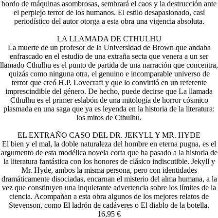
bordo de máquinas asombrosas, sembrará el caos y la destrucción ante
el perplejo terror de los humanos. El estilo desapasionado, casi
periodístico del autor otorga a esta obra una vigencia absoluta.
LA LLAMADA DE CTHULHU
La muerte de un profesor de la Universidad de Brown que andaba
enfrascado en el estudio de una extraña secta que venera a un ser
llamado Cthulhu es el punto de partida de una narración que concentra,
quizás como ninguna otra, el genuino e incomparable universo de
terror que creó H.P. Lovecraft y que lo convirtió en un referente
imprescindible del género. De hecho, puede decirse que La llamada
Cthulhu es el primer eslabón de una mitología de horror cósmico
plasmada en una saga que ya es leyenda en la historia de la literatura:
los mitos de Cthulhu.
EL EXTRAÑO CASO DEL DR. JEKYLL Y MR. HYDE
El bien y el mal, la doble naturaleza del hombre en eterna pugna, es el
argumento de esta modélica novela corta que ha pasado a la historia de
la literatura fantástica con los honores de clásico indiscutible. Jekyll y
Mr. Hyde, ambos la misma persona, pero con identidades
dramáticamente disociadas, encarnan el misterio del alma humana, a la
vez que constituyen una inquietante advertencia sobre los límites de la
ciencia. Acompañan a esta obra algunos de los mejores relatos de
Stevenson, como El ladrón de cadáveres o El diablo de la botella.
16,95 €