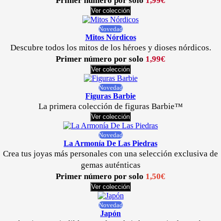
Primer número por solo
1,99€
Ver colección
Novedad
Mitos Nórdicos
Descubre todos los mitos de los héroes y dioses nórdicos.
Primer número por solo
1,99€
Ver colección
Novedad
Figuras Barbie
La primera colección de figuras Barbie™
Ver colección
Novedad
La Armonía De Las Piedras
Crea tus joyas más personales con una selección exclusiva de
gemas auténticas
Primer número por solo
1,50€
Ver colección
Novedad
Japón