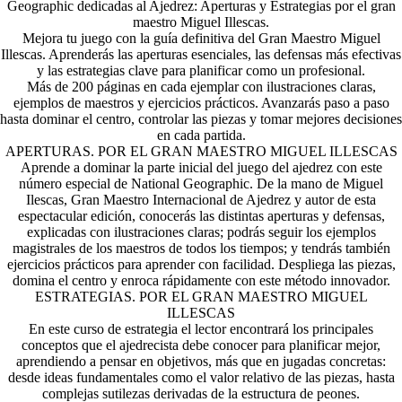
Geographic dedicadas al Ajedrez: Aperturas y Estrategias por el gran
maestro Miguel Illescas.
Mejora tu juego con la guía definitiva del Gran Maestro Miguel
Illescas. Aprenderás las aperturas esenciales, las defensas más efectivas
y las estrategias clave para planificar como un profesional.
Más de 200 páginas en cada ejemplar con ilustraciones claras,
ejemplos de maestros y ejercicios prácticos. Avanzarás paso a paso
hasta dominar el centro, controlar las piezas y tomar mejores decisiones
en cada partida.
APERTURAS. POR EL GRAN MAESTRO MIGUEL ILLESCAS
Aprende a dominar la parte inicial del juego del ajedrez con este
número especial de National Geographic. De la mano de Miguel
Ilescas, Gran Maestro Internacional de Ajedrez y autor de esta
espectacular edición, conocerás las distintas aperturas y defensas,
explicadas con ilustraciones claras; podrás seguir los ejemplos
magistrales de los maestros de todos los tiempos; y tendrás también
ejercicios prácticos para aprender con facilidad. Despliega las piezas,
domina el centro y enroca rápidamente con este método innovador.
ESTRATEGIAS. POR EL GRAN MAESTRO MIGUEL
ILLESCAS
En este curso de estrategia el lector encontrará los principales
conceptos que el ajedrecista debe conocer para planificar mejor,
aprendiendo a pensar en objetivos, más que en jugadas concretas:
desde ideas fundamentales como el valor relativo de las piezas, hasta
complejas sutilezas derivadas de la estructura de peones.