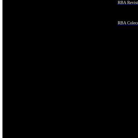
RBA Revist
Afganistán
Albania
Alemania
Andorra
RBA Colecc
Angola
Anguila
Antigua y Barbuda
Antártida
Arabia Saudí
Argelia
Argentina
Armenia
Aruba
Australia
Austria
Azerbaiyán
Bahamas
Bangladés
Barbados
Baréin
Belice
Benín
Bermudas
Bielorrusia