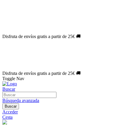
El Jueves con
-60%
¡Márcate el gol de la risa!
Aprovecha hoy
🎉
PACK ATLAS HISTÓRICO
| 👉
Consíguelo hoy al mejor precio

🎁 Suscríbete a tu revista favorita y llévate un
REGALO EXCLUSI
⏳¡ÚLTIMO DÍA!
Labores por solo
1€/mes
¡Empieza tu próxima cre
🔥¡ÚLTIMO DÍA!
Patrones por solo
1€/mes
¡No te quedes sin tus p
Disfruta de envíos gratis a partir de 25€ 🚚
El Jueves con
-60%
¡Márcate el gol de la risa!
Aprovecha hoy
🎉
PACK ATLAS HISTÓRICO
| 👉
Consíguelo hoy al mejor precio

🎁 Suscríbete a tu revista favorita y llévate un
REGALO EXCLUSI
⏳¡ÚLTIMO DÍA!
Labores por solo
1€/mes
¡Empieza tu próxima cre
🔥¡ÚLTIMO DÍA!
Patrones por solo
1€/mes
¡No te quedes sin tus p
Disfruta de envíos gratis a partir de 25€ 🚚
Toggle Nav
Buscar
Búsqueda avanzada
Buscar
Acceder
Cesta