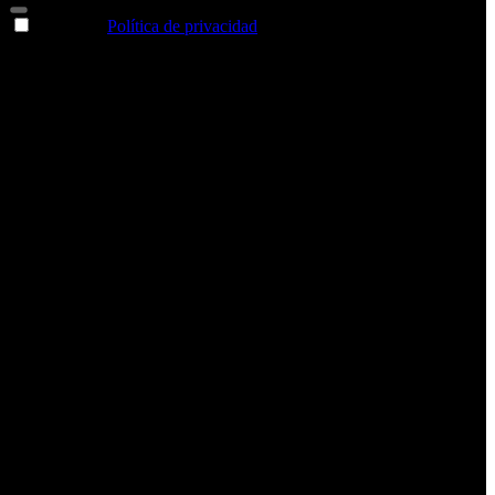
Acepto la
Política de privacidad
y deseo recibir información
sobre los productos y servicios de la Comunidad RBA
Estás navegando en un sitio web seguro