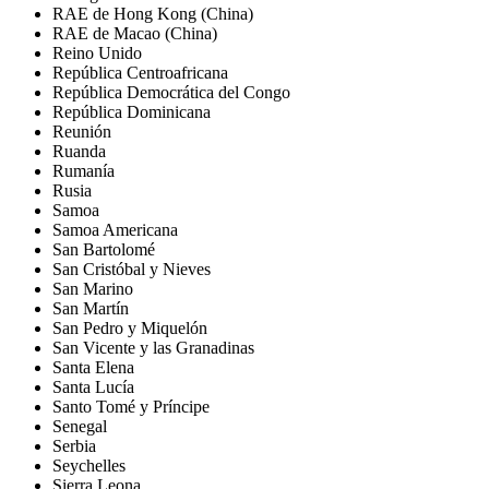
RAE de Hong Kong (China)
RAE de Macao (China)
Reino Unido
República Centroafricana
República Democrática del Congo
República Dominicana
Reunión
Ruanda
Rumanía
Rusia
Samoa
Samoa Americana
San Bartolomé
San Cristóbal y Nieves
San Marino
San Martín
San Pedro y Miquelón
San Vicente y las Granadinas
Santa Elena
Santa Lucía
Santo Tomé y Príncipe
Senegal
Serbia
Seychelles
Sierra Leona