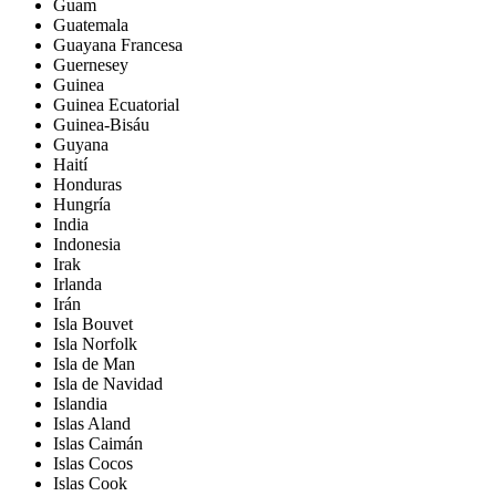
Guam
Guatemala
Guayana Francesa
Guernesey
Guinea
Guinea Ecuatorial
Guinea-Bisáu
Guyana
Haití
Honduras
Hungría
India
Indonesia
Irak
Irlanda
Irán
Isla Bouvet
Isla Norfolk
Isla de Man
Isla de Navidad
Islandia
Islas Aland
Islas Caimán
Islas Cocos
Islas Cook