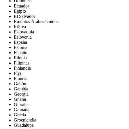
Dominica
Ecuador
Egipto
El Salvador
Emiratos Árabes Unidos
Eritrea
Eslovaquia
Eslovenia
España
Estonia
Esuatini
Etiopía
Filipinas
Finlandia
Fiyi
Francia
Gabón
Gambia
Georgia
Ghana
Gibraltar
Granada
Grecia
Groenlandia
Guadalupe