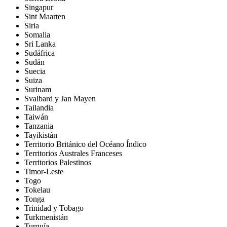
Singapur
Sint Maarten
Siria
Somalia
Sri Lanka
Sudáfrica
Sudán
Suecia
Suiza
Surinam
Svalbard y Jan Mayen
Tailandia
Taiwán
Tanzania
Tayikistán
Territorio Británico del Océano Índico
Territorios Australes Franceses
Territorios Palestinos
Timor-Leste
Togo
Tokelau
Tonga
Trinidad y Tobago
Turkmenistán
Turquía