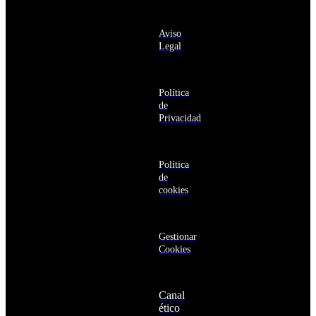
Antigua
información
y
sobre los
Barbuda
Aviso
productos y
Antártida
Legal
servicios de la
Arabia
Comunidad
Saudí
RBA
Argelia
Estás navegando
Argentina
Política
en un sitio web
Armenia
de
seguro
Aruba
Privacidad
Australia
Austria
Azerbaiyán
Política
Bahamas
de
Bangladés
cookies
Barbados
Baréin
Belice
Benín
Gestionar
Bermudas
Cookies
Bielorrusia
Bolivia
Bosnia
Canal
y
ético
Herzegovina