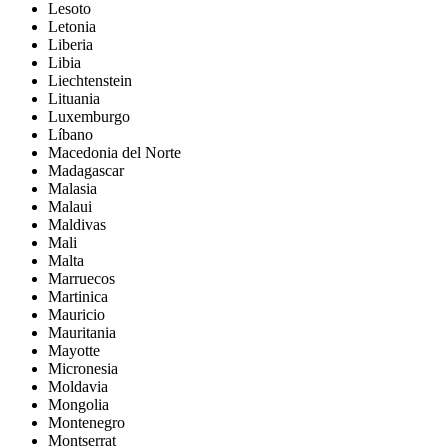
Lesoto
Letonia
Liberia
Libia
Liechtenstein
Lituania
Luxemburgo
Líbano
Macedonia del Norte
Madagascar
Malasia
Malaui
Maldivas
Mali
Malta
Marruecos
Martinica
Mauricio
Mauritania
Mayotte
Micronesia
Moldavia
Mongolia
Montenegro
Montserrat