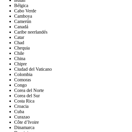
Bután
Bélgica
Cabo Verde
Camboya
Camerún
Canadá
Caribe neerlandés
Catar
Chad
Chequia
Chile
China
Chipre
Ciudad del Vaticano
Colombia
Comoras
Congo
Corea del Norte
Corea del Sur
Costa Rica
Croacia
Cuba
Curazao
Côte d’Ivoire
Dinamarca