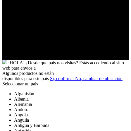
Uganda
Uruguay
Uzbekistán
Vanuatu
Venezuela
Vietnam
Wallis
y
Futuna
Yibuti
¡HOLA!
¿Desde que país nos visitas?
Estás accediendo al sitio
web para
envíos a
Algunos productos no están
disponibles para este país
Sí, confirmar
No, cambiar de ubicación
Seleccionar un país
Afganistán
Albania
Alemania
Andorra
Angola
Anguila
Antigua y Barbuda
Antártida