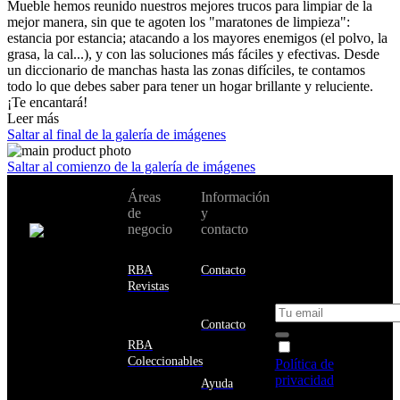
Mueble hemos reunido nuestros mejores trucos para limpiar de la
mejor manera, sin que te agoten los "maratones de limpieza":
estancia por estancia; atacando a los mayores enemigos (el polvo, la
grasa, la cal...), y con las soluciones más fáciles y efectivas. Desde
un diccionario de manchas hasta las zonas difíciles, te contamos
todo lo que debes saber para tener un hogar brillante y reluciente.
¡Te encantará!
Leer más
Saltar al final de la galería de imágenes
Saltar al comienzo de la galería de imágenes
No te pierdas
Áreas
Información
Cambiar de
todas nuestras
de
y
país:
novedades y
negocio
contacto
ofertas en tu
email y consigue
Estados
un 10% de
RBA
Contacto
Unidos
descuento en tu
Revistas
próxima compra
Afganistán
Albania
Contacto
Alemania
RBA
Acepto la
Andorra
Coleccionables
Política de
Angola
privacidad
y
Ayuda
Anguila
deseo recibir