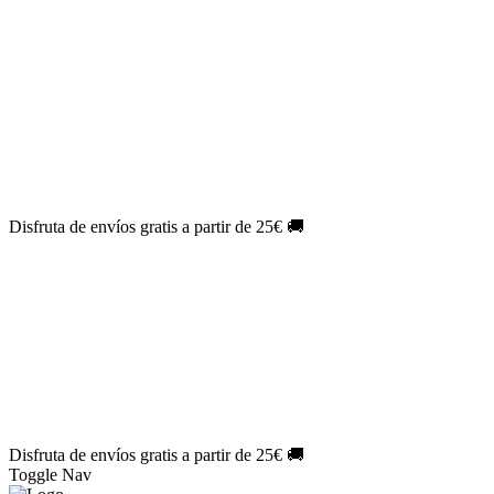
El Jueves con
-60%
¡Márcate el gol de la risa!
Aprovecha hoy
🎉
PACK ATLAS HISTÓRICO
| 👉
Consíguelo hoy al mejor precio
👈
🎁 Suscríbete a tu revista favorita y llévate un
REGALO
EXCLUSIVO
.
¡Aprovecha ya!
⏳¡ÚLTIMO DÍA!
Labores por solo
1€/mes
¡Empieza tu próxima
creación ahora!
🔥¡ÚLTIMO DÍA!
Patrones por solo
1€/mes
¡No te quedes sin tus
patrones favoritos!
Disfruta de envíos gratis a partir de 25€ 🚚
El Jueves con
-60%
¡Márcate el gol de la risa!
Aprovecha hoy
🎉
PACK ATLAS HISTÓRICO
| 👉
Consíguelo hoy al mejor precio
👈
🎁 Suscríbete a tu revista favorita y llévate un
REGALO
EXCLUSIVO
.
¡Aprovecha ya!
⏳¡ÚLTIMO DÍA!
Labores por solo
1€/mes
¡Empieza tu próxima
creación ahora!
🔥¡ÚLTIMO DÍA!
Patrones por solo
1€/mes
¡No te quedes sin tus
patrones favoritos!
Disfruta de envíos gratis a partir de 25€ 🚚
Toggle Nav