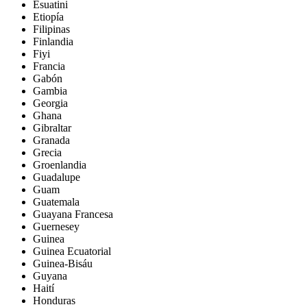
Esuatini
Etiopía
Filipinas
Finlandia
Fiyi
Francia
Gabón
Gambia
Georgia
Ghana
Gibraltar
Granada
Grecia
Groenlandia
Guadalupe
Guam
Guatemala
Guayana Francesa
Guernesey
Guinea
Guinea Ecuatorial
Guinea-Bisáu
Guyana
Haití
Honduras