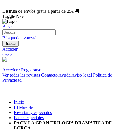
🌑 Especial Eclipse 2026:
National Geographic por solo
1€/mes
.
¡Únete hoy!
Disfruta de envíos gratis a partir de 25€ 🚚
Toggle Nav
Buscar
Búsqueda avanzada
Buscar
Acceder
Cesta
Acceder / Registrarse
Ver todas las revistas
Contacto
Ayuda
Aviso legal
Política de
Privacidad
Inicio
El Mueble
Revistas y especiales
Packs especiales
PACK LA GRAN TRILOGIA DRAMATICA DE
LORCA