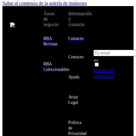
Saltar al comienzo de la galería de imágenes
No te pierdas
Áreas
Información
Cambiar de
todas nuestras
de
y
país:
novedades y
negocio
contacto
ofertas en tu
email y consigue
Estados
un 10% de
RBA
Contacto
Unidos
descuento en tu
Revistas
próxima compra
Afganistán
Albania
Contacto
Alemania
RBA
Acepto la
Andorra
Coleccionables
Política de
Angola
privacidad
y
Ayuda
Anguila
deseo recibir
Antigua
información
y
sobre los
Barbuda
Aviso
productos y
Antártida
Legal
servicios de la
Arabia
Comunidad
Saudí
RBA
Argelia
Estás navegando
Argentina
Política
en un sitio web
Armenia
de
seguro
Aruba
Privacidad