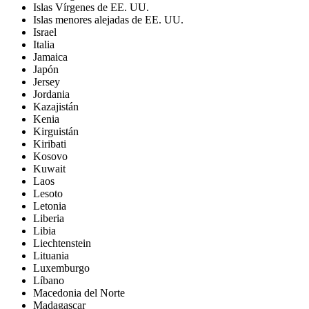
Islas Vírgenes de EE. UU.
Islas menores alejadas de EE. UU.
Israel
Italia
Jamaica
Japón
Jersey
Jordania
Kazajistán
Kenia
Kirguistán
Kiribati
Kosovo
Kuwait
Laos
Lesoto
Letonia
Liberia
Libia
Liechtenstein
Lituania
Luxemburgo
Líbano
Macedonia del Norte
Madagascar