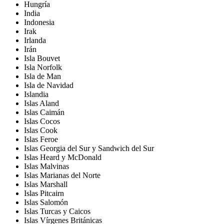
Hungría
India
Indonesia
Irak
Irlanda
Irán
Isla Bouvet
Isla Norfolk
Isla de Man
Isla de Navidad
Islandia
Islas Aland
Islas Caimán
Islas Cocos
Islas Cook
Islas Feroe
Islas Georgia del Sur y Sandwich del Sur
Islas Heard y McDonald
Islas Malvinas
Islas Marianas del Norte
Islas Marshall
Islas Pitcairn
Islas Salomón
Islas Turcas y Caicos
Islas Vírgenes Británicas