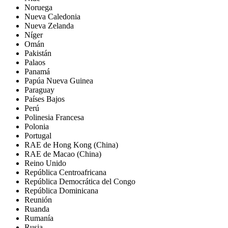
Noruega
Nueva Caledonia
Nueva Zelanda
Níger
Omán
Pakistán
Palaos
Panamá
Papúa Nueva Guinea
Paraguay
Países Bajos
Perú
Polinesia Francesa
Polonia
Portugal
RAE de Hong Kong (China)
RAE de Macao (China)
Reino Unido
República Centroafricana
República Democrática del Congo
República Dominicana
Reunión
Ruanda
Rumanía
Rusia