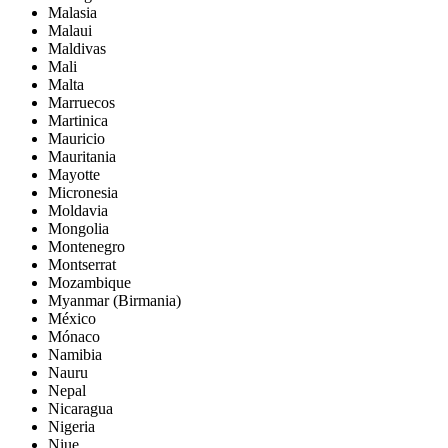
Malasia
Malaui
Maldivas
Mali
Malta
Marruecos
Martinica
Mauricio
Mauritania
Mayotte
Micronesia
Moldavia
Mongolia
Montenegro
Montserrat
Mozambique
Myanmar (Birmania)
México
Mónaco
Namibia
Nauru
Nepal
Nicaragua
Nigeria
Niue