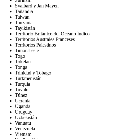
Surinam
Svalbard y Jan Mayen
Tailandia
Taiwán
Tanzania
Tayikistán
Territorio Británico del Océano Índico
Territorios Australes Franceses
Territorios Palestinos
Timor-Leste
Togo
Tokelau
Tonga
Trinidad y Tobago
Turkmenistán
Turquía
Tuvalu
Túnez
Ucrania
Uganda
Uruguay
Uzbekistán
Vanuatu
Venezuela
Vietnam