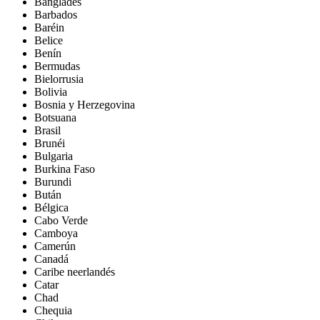
Bangladés
Barbados
Baréin
Belice
Benín
Bermudas
Bielorrusia
Bolivia
Bosnia y Herzegovina
Botsuana
Brasil
Brunéi
Bulgaria
Burkina Faso
Burundi
Bután
Bélgica
Cabo Verde
Camboya
Camerún
Canadá
Caribe neerlandés
Catar
Chad
Chequia