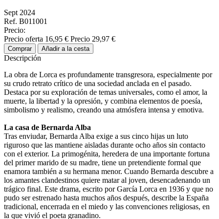
Sept 2024
Ref. B011001
Precio:
Precio oferta
16,95 €
Precio
29,97 €
Comprar
Añadir a la cesta
Descripción
La obra de Lorca es profundamente transgresora, especialmente por
su crudo retrato crítico de una sociedad anclada en el pasado.
Destaca por su exploración de temas universales, como el amor, la
muerte, la libertad y la opresión, y combina elementos de poesía,
simbolismo y realismo, creando una atmósfera intensa y emotiva.
La casa de Bernarda Alba
Tras enviudar, Bernarda Alba exige a sus cinco hijas un luto
riguroso que las mantiene aisladas durante ocho años sin contacto
con el exterior. La primogénita, heredera de una importante fortuna
del primer marido de su madre, tiene un pretendiente formal que
enamora también a su hermana menor. Cuando Bernarda descubre a
los amantes clandestinos quiere matar al joven, desencadenando un
trágico final. Este drama, escrito por García Lorca en 1936 y que no
pudo ser estrenado hasta muchos años después, describe la España
tradicional, encerrada en el miedo y las convenciones religiosas, en
la que vivió el poeta granadino.