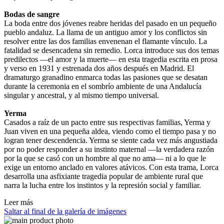
Bodas de sangre
La boda entre dos jóvenes reabre heridas del pasado en un pequeño
pueblo andaluz. La llama de un antiguo amor y los conflictos sin
resolver entre las dos familias envenenan el flamante vínculo. La
fatalidad se desencadena sin remedio. Lorca introduce sus dos temas
predilectos —el amor y la muerte— en esta tragedia escrita en prosa
y verso en 1931 y estrenada dos años después en Madrid. El
dramaturgo granadino enmarca todas las pasiones que se desatan
durante la ceremonia en el sombrío ambiente de una Andalucía
singular y ancestral, y al mismo tiempo universal.
Yerma
Casados a raíz de un pacto entre sus respectivas familias, Yerma y
Juan viven en una pequeña aldea, viendo como el tiempo pasa y no
logran tener descendencia. Yerma se siente cada vez más angustiada
por no poder responder a su instinto maternal —la verdadera razón
por la que se casó con un hombre al que no ama— ni a lo que le
exige un entorno anclado en valores atávicos. Con esta trama, Lorca
desarrolla una asfixiante tragedia popular de ambiente rural que
narra la lucha entre los instintos y la represión social y familiar.
Leer más
Saltar al final de la galería de imágenes