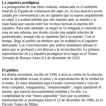
La zapatera prodigiosa
La protagonista de esta farsa violenta, enmarcada en el ambiente
rural de la España de comienzos del siglo xx, es una atractiva joven
casada por conveniencia con un zapatero que la supera ampliamente
en edad. La actitud rebelde que ella muestra ante su marido y la
mala fama que suscita entre los vecinos fuerzan la marcha del
zapatero. Para salir adelante, su mujer se ve obligada a convertir su
casa en una taberna, por donde circula una amplia relación de
pretendientes, aunque ella se mantiene fiel a su marido. Con el
tiempo, llega al pueblo un titiritero que en realidad es el zapatero
disfrazado. Las conversaciones que ambos mantienen afloran el
amor que se profesan y los abocan a la reconciliación. La primera
representación de La zapatera prodigiosa tuvo lugar en el Teatro
Avenida de Buenos Aires el 1 de diciembre de 1933.
El público
En drama surrealista, escrito en 1930, Lorca se centra en la relación
entre la identidad sexual, el amor y la representación de la verdad en
el teatro. El autor abandona aquí el teatro convencional y crea un
texto complejo, vanguardista, “irrepresentable”, según manifestó él
mismo, que mezcla incesantemente realidad y ficción. La
complejidad de este “teatro imposible” hizo que su primera
representación se postergara hasta el 12 de diciembre de 1986, en el
Piccolo Teatro de Milán.