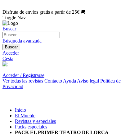
🌑 Especial Eclipse 2026:
National Geographic por solo
1€/mes
.
¡Únete hoy!
Disfruta de envíos gratis a partir de 25€ 🚚
Toggle Nav
Buscar
Búsqueda avanzada
Buscar
Acceder
Cesta
Acceder / Registrarse
Ver todas las revistas
Contacto
Ayuda
Aviso legal
Política de
Privacidad
Inicio
El Mueble
Revistas y especiales
Packs especiales
PACK EL PRIMER TEATRO DE LORCA