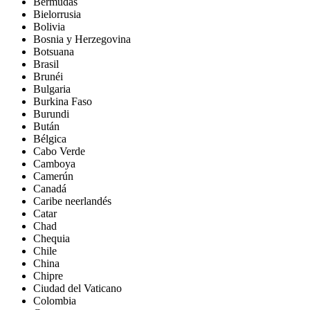
Bermudas
Bielorrusia
Bolivia
Bosnia y Herzegovina
Botsuana
Brasil
Brunéi
Bulgaria
Burkina Faso
Burundi
Bután
Bélgica
Cabo Verde
Camboya
Camerún
Canadá
Caribe neerlandés
Catar
Chad
Chequia
Chile
China
Chipre
Ciudad del Vaticano
Colombia