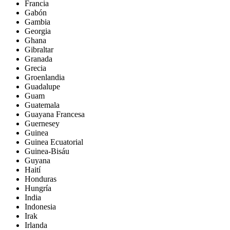
Francia
Gabón
Gambia
Georgia
Ghana
Gibraltar
Granada
Grecia
Groenlandia
Guadalupe
Guam
Guatemala
Guayana Francesa
Guernesey
Guinea
Guinea Ecuatorial
Guinea-Bisáu
Guyana
Haití
Honduras
Hungría
India
Indonesia
Irak
Irlanda