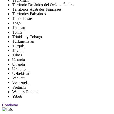
Tayikistán
Territorio Británico del Océano Índico
Territorios Australes Franceses
Territorios Palestinos
Timor-Leste
Togo
Tokelau
Tonga
Trinidad y Tobago
Turkmenistán
Turquía
Tuvalu
Túnez
Ucrania
Uganda
Uruguay
Uzbekistán
Vanuatu
Venezuela
Vietnam
Wallis y Futuna
Yibuti
Continuar