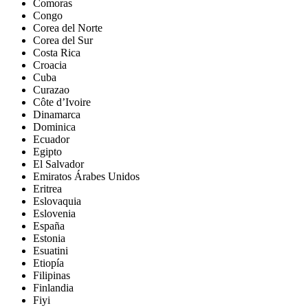
Comoras
Congo
Corea del Norte
Corea del Sur
Costa Rica
Croacia
Cuba
Curazao
Côte d’Ivoire
Dinamarca
Dominica
Ecuador
Egipto
El Salvador
Emiratos Árabes Unidos
Eritrea
Eslovaquia
Eslovenia
España
Estonia
Esuatini
Etiopía
Filipinas
Finlandia
Fiyi