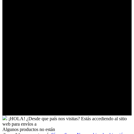
Togo
Tokelau
Tonga
Trinidad
y
Tobago
Turkmenistán
Turquía
Tuvalu
Túnez
Ucrania
Uganda
Uruguay
Uzbekistán
Vanuatu
Venezuela
Vietnam
Wallis
y
Futuna
Yibuti
¡HOLA!
¿Desde que país nos visitas?
Estás accediendo al sitio
web para
envíos a
Algunos productos no están