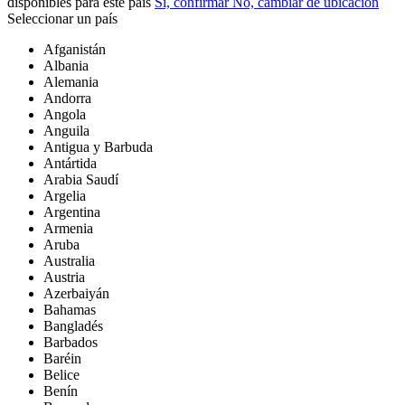
disponibles para este país
Sí, confirmar
No, cambiar de ubicación
Seleccionar un país
Afganistán
Albania
Alemania
Andorra
Angola
Anguila
Antigua y Barbuda
Antártida
Arabia Saudí
Argelia
Argentina
Armenia
Aruba
Australia
Austria
Azerbaiyán
Bahamas
Bangladés
Barbados
Baréin
Belice
Benín