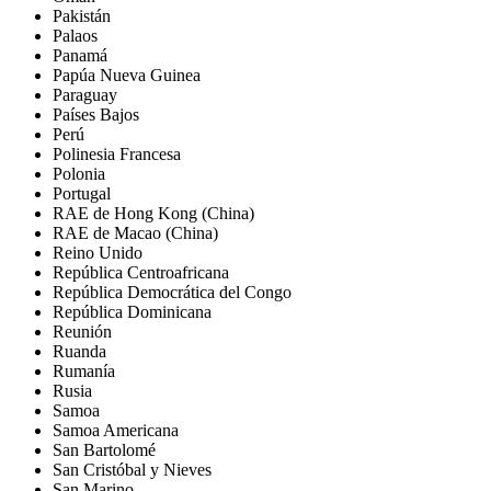
Pakistán
Palaos
Panamá
Papúa Nueva Guinea
Paraguay
Países Bajos
Perú
Polinesia Francesa
Polonia
Portugal
RAE de Hong Kong (China)
RAE de Macao (China)
Reino Unido
República Centroafricana
República Democrática del Congo
República Dominicana
Reunión
Ruanda
Rumanía
Rusia
Samoa
Samoa Americana
San Bartolomé
San Cristóbal y Nieves
San Marino