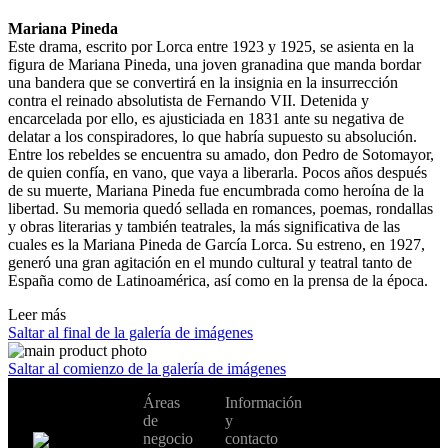
Mariana Pineda
Este drama, escrito por Lorca entre 1923 y 1925, se asienta en la
figura de Mariana Pineda, una joven granadina que manda bordar
una bandera que se convertirá en la insignia en la insurrección
contra el reinado absolutista de Fernando VII. Detenida y
encarcelada por ello, es ajusticiada en 1831 ante su negativa de
delatar a los conspiradores, lo que habría supuesto su absolución.
Entre los rebeldes se encuentra su amado, don Pedro de Sotomayor,
de quien confía, en vano, que vaya a liberarla. Pocos años después
de su muerte, Mariana Pineda fue encumbrada como heroína de la
libertad. Su memoria quedó sellada en romances, poemas, rondallas
y obras literarias y también teatrales, la más significativa de las
cuales es la Mariana Pineda de García Lorca. Su estreno, en 1927,
generó una gran agitación en el mundo cultural y teatral tanto de
España como de Latinoamérica, así como en la prensa de la época.
Leer más
Saltar al final de la galería de imágenes
Saltar al comienzo de la galería de imágenes
No te pierdas
Áreas
Información
Cambiar de
todas nuestras
de
y
país:
novedades y
negocio
contacto
ofertas en tu