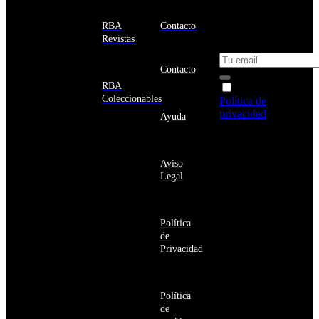
email y consigue
Estados
un 10% de
RBA
Contacto
Unidos
descuento en tu
Revistas
próxima compra
Afganistán
Albania
Contacto
Alemania
RBA
Acepto la
Andorra
Coleccionables
Política de
Angola
privacidad
y
Ayuda
Anguila
deseo recibir
Antigua
información
y
sobre los
Barbuda
Aviso
productos y
Antártida
Legal
servicios de la
Arabia
Comunidad
Saudí
RBA
Argelia
Estás navegando
Argentina
Política
en un sitio web
Armenia
de
seguro
Aruba
Privacidad
Australia
Austria
Azerbaiyán
Política
Bahamas
de
Bangladés