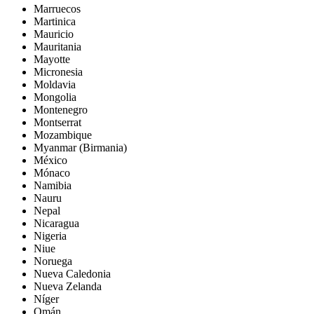
Marruecos
Martinica
Mauricio
Mauritania
Mayotte
Micronesia
Moldavia
Mongolia
Montenegro
Montserrat
Mozambique
Myanmar (Birmania)
México
Mónaco
Namibia
Nauru
Nepal
Nicaragua
Nigeria
Niue
Noruega
Nueva Caledonia
Nueva Zelanda
Níger
Omán