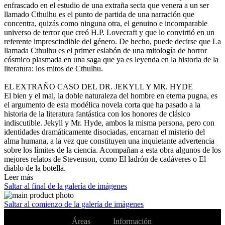
enfrascado en el estudio de una extraña secta que venera a un ser
llamado Cthulhu es el punto de partida de una narración que
concentra, quizás como ninguna otra, el genuino e incomparable
universo de terror que creó H.P. Lovecraft y que lo convirtió en un
referente imprescindible del género. De hecho, puede decirse que La
llamada Cthulhu es el primer eslabón de una mitología de horror
cósmico plasmada en una saga que ya es leyenda en la historia de la
literatura: los mitos de Cthulhu.
EL EXTRAÑO CASO DEL DR. JEKYLL Y MR. HYDE
El bien y el mal, la doble naturaleza del hombre en eterna pugna, es
el argumento de esta modélica novela corta que ha pasado a la
historia de la literatura fantástica con los honores de clásico
indiscutible. Jekyll y Mr. Hyde, ambos la misma persona, pero con
identidades dramáticamente disociadas, encarnan el misterio del
alma humana, a la vez que constituyen una inquietante advertencia
sobre los límites de la ciencia. Acompañan a esta obra algunos de los
mejores relatos de Stevenson, como El ladrón de cadáveres o El
diablo de la botella.
Leer más
Saltar al final de la galería de imágenes
Saltar al comienzo de la galería de imágenes
No te pierdas
Áreas
Información
Cambiar de
todas nuestras