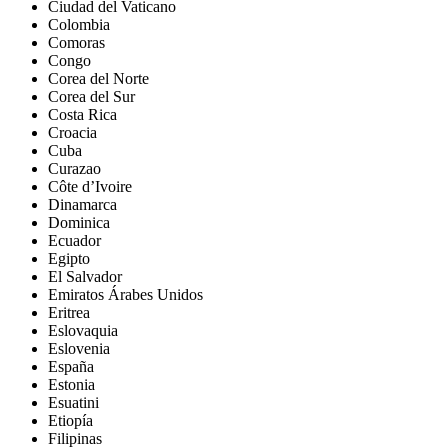
Ciudad del Vaticano
Colombia
Comoras
Congo
Corea del Norte
Corea del Sur
Costa Rica
Croacia
Cuba
Curazao
Côte d’Ivoire
Dinamarca
Dominica
Ecuador
Egipto
El Salvador
Emiratos Árabes Unidos
Eritrea
Eslovaquia
Eslovenia
España
Estonia
Esuatini
Etiopía
Filipinas