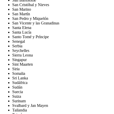
San Bartolomé
San Cristóbal y Nieves
San Marino
San Martín
San Pedro y Miquelón
San Vicente y las Granadinas
Santa Elena
Santa Lucía
Santo Tomé y Príncipe
Senegal
Serbia
Seychelles
Sierra Leona
Singapur
Sint Maarten
Siria
Somalia
Sri Lanka
Sudáfrica
Sudán
Suecia
Suiza
Surinam
Svalbard y Jan Mayen
Tailandia