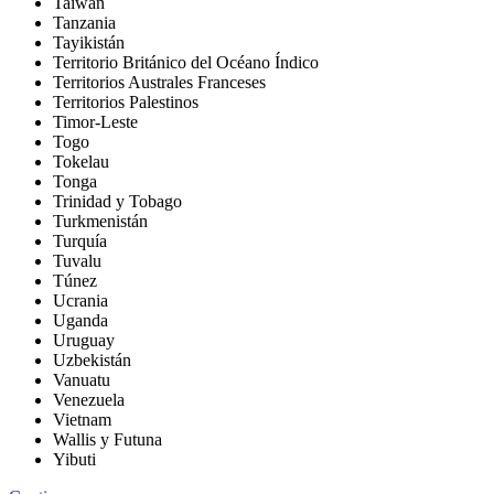
Taiwán
Tanzania
Tayikistán
Territorio Británico del Océano Índico
Territorios Australes Franceses
Territorios Palestinos
Timor-Leste
Togo
Tokelau
Tonga
Trinidad y Tobago
Turkmenistán
Turquía
Tuvalu
Túnez
Ucrania
Uganda
Uruguay
Uzbekistán
Vanuatu
Venezuela
Vietnam
Wallis y Futuna
Yibuti