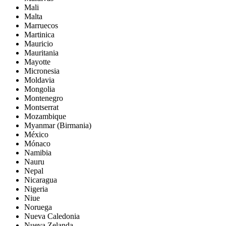
Mali
Malta
Marruecos
Martinica
Mauricio
Mauritania
Mayotte
Micronesia
Moldavia
Mongolia
Montenegro
Montserrat
Mozambique
Myanmar (Birmania)
México
Mónaco
Namibia
Nauru
Nepal
Nicaragua
Nigeria
Niue
Noruega
Nueva Caledonia
Nueva Zelanda