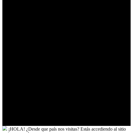
Timor-
Leste
Togo
Tokelau
Tonga
Trinidad
y
Tobago
Turkmenistán
Turquía
Tuvalu
Túnez
Ucrania
Uganda
Uruguay
Uzbekistán
Vanuatu
Venezuela
Vietnam
Wallis
y
Futuna
Yibuti
¡HOLA!
¿Desde que país nos visitas?
Estás accediendo al sitio