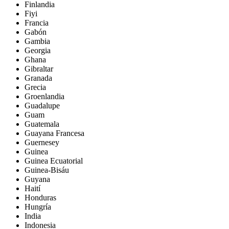
Finlandia
Fiyi
Francia
Gabón
Gambia
Georgia
Ghana
Gibraltar
Granada
Grecia
Groenlandia
Guadalupe
Guam
Guatemala
Guayana Francesa
Guernesey
Guinea
Guinea Ecuatorial
Guinea-Bisáu
Guyana
Haití
Honduras
Hungría
India
Indonesia