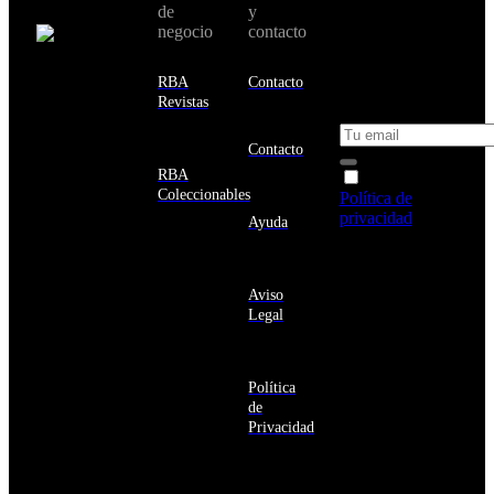
de
y
país:
novedades y
negocio
contacto
ofertas en tu
email y consigue
Estados
un 10% de
RBA
Contacto
Unidos
descuento en tu
Revistas
próxima compra
Afganistán
Albania
Contacto
Alemania
RBA
Acepto la
Andorra
Coleccionables
Política de
Angola
privacidad
y
Ayuda
Anguila
deseo recibir
Antigua
información
y
sobre los
Barbuda
Aviso
productos y
Antártida
Legal
servicios de la
Arabia
Comunidad
Saudí
RBA
Argelia
Estás navegando
Argentina
Política
en un sitio web
Armenia
de
seguro
Aruba
Privacidad
Australia
Austria
Azerbaiyán