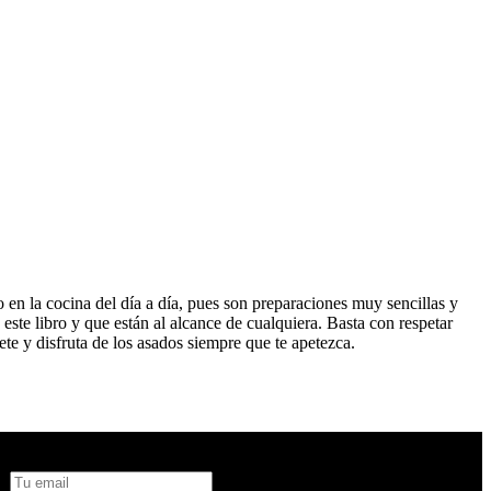
 en la cocina del día a día, pues son preparaciones muy sencillas y
ste libro y que están al alcance de cualquiera. Basta con respetar
te y disfruta de los asados siempre que te apetezca.
No te pierdas todas nuestras novedades y ofertas en tu email y
consigue un 10% de descuento en tu próxima compra