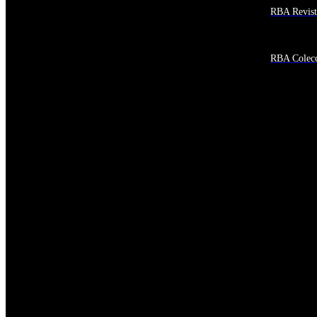
RBA Revist
Afganistán
Albania
Alemania
Andorra
RBA Colecc
Angola
Anguila
Antigua y Barbuda
Antártida
Arabia Saudí
Argelia
Argentina
Armenia
Aruba
Australia
Austria
Azerbaiyán
Bahamas
Bangladés
Barbados
Baréin
Belice
Benín
Bermudas
Bielorrusia