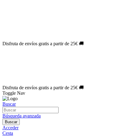
El Jueves con
-60%
¡Márcate el gol de la risa!
Aprovecha hoy
🎉
PACK ATLAS HISTÓRICO
| 👉
Consíguelo hoy al mejor precio

🎁 Suscríbete a tu revista favorita y llévate un
REGALO EXCLUSI
⏳¡ÚLTIMOS DÍAS!
Labores por solo
1€/mes
¡Empieza tu próxima 
🔥¡ÚLTIMOS DÍAS!
Patrones por solo
1€/mes
¡No te quedes sin tu
🌑 Especial Eclipse 2026:
National Geographic por solo
1€/mes
.
¡Ún
Disfruta de envíos gratis a partir de 25€ 🚚
El Jueves con
-60%
¡Márcate el gol de la risa!
Aprovecha hoy
🎉
PACK ATLAS HISTÓRICO
| 👉
Consíguelo hoy al mejor precio

🎁 Suscríbete a tu revista favorita y llévate un
REGALO EXCLUSI
⏳¡ÚLTIMOS DÍAS!
Labores por solo
1€/mes
¡Empieza tu próxima 
🔥¡ÚLTIMOS DÍAS!
Patrones por solo
1€/mes
¡No te quedes sin tu
🌑 Especial Eclipse 2026:
National Geographic por solo
1€/mes
.
¡Ún
Disfruta de envíos gratis a partir de 25€ 🚚
Toggle Nav
Buscar
Búsqueda avanzada
Buscar
Acceder
Cesta