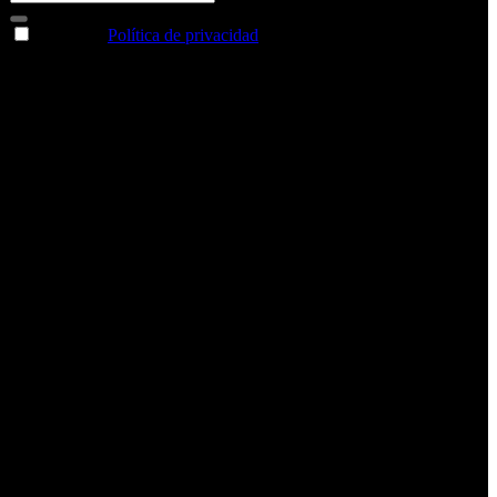
Acepto la
Política de privacidad
y deseo recibir información
sobre los productos y servicios de la Comunidad RBA
Estás navegando en un sitio web seguro