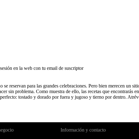
r sesión en la web con tu email de suscriptor
o se reservan para las grandes celebraciones. Pero bien merecen un sitio
er sin problema. Como muestra de ello, las recetas que encontrarás en e
erfecto: tostado y dorado por fuera y jugoso y tierno por dentro. Atréve
negocio
Información y contacto