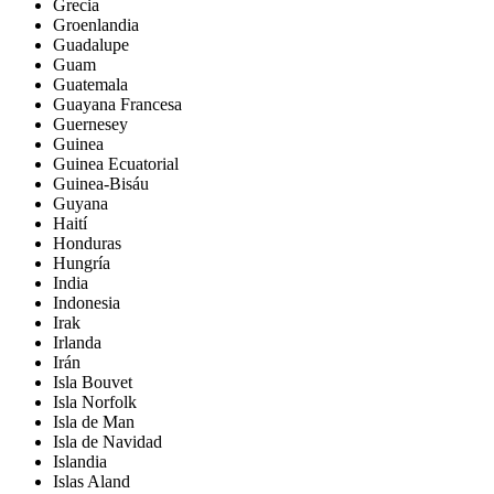
Grecia
Groenlandia
Guadalupe
Guam
Guatemala
Guayana Francesa
Guernesey
Guinea
Guinea Ecuatorial
Guinea-Bisáu
Guyana
Haití
Honduras
Hungría
India
Indonesia
Irak
Irlanda
Irán
Isla Bouvet
Isla Norfolk
Isla de Man
Isla de Navidad
Islandia
Islas Aland