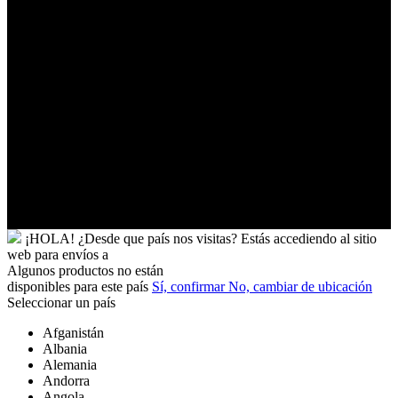
Tuvalu
Túnez
Ucrania
Uganda
Uruguay
Uzbekistán
Vanuatu
Venezuela
Vietnam
Wallis
y
Futuna
Yibuti
¡HOLA!
¿Desde que país nos visitas?
Estás accediendo al sitio
web para
envíos a
Algunos productos no están
disponibles para este país
Sí, confirmar
No, cambiar de ubicación
Seleccionar un país
Afganistán
Albania
Alemania
Andorra
Angola