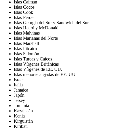
Islas Caimán
Islas Cocos
Islas Cook
Islas Feroe
Islas Georgia del Sur y Sandwich del Sur
Islas Heard y McDonald
Islas Malvinas
Islas Marianas del Norte
Islas Marshall
Islas Pitcairn
Islas Salomón
Islas Turcas y Caicos
Islas Vírgenes Británicas
Islas Vírgenes de EE. UU.
Islas menores alejadas de EE. UU.
Israel
Italia
Jamaica
Japón
Jersey
Jordania
Kazajistán
Kenia
Kirguistán
Kiribati