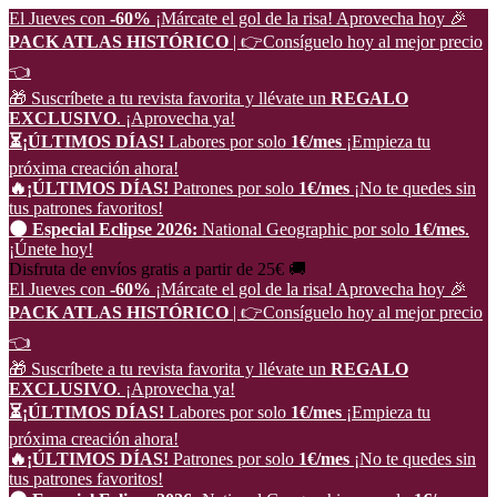
El Jueves con
-60%
¡Márcate el gol de la risa!
Aprovecha hoy
🎉
PACK ATLAS HISTÓRICO
| 👉
Consíguelo hoy al mejor precio
👈
🎁 Suscríbete a tu revista favorita y llévate un
REGALO
EXCLUSIVO
.
¡Aprovecha ya!
⏳¡ÚLTIMOS DÍAS!
Labores por solo
1€/mes
¡Empieza tu
próxima creación ahora!
🔥¡ÚLTIMOS DÍAS!
Patrones por solo
1€/mes
¡No te quedes sin
tus patrones favoritos!
🌑 Especial Eclipse 2026:
National Geographic por solo
1€/mes
.
¡Únete hoy!
Disfruta de envíos gratis a partir de 25€ 🚚
El Jueves con
-60%
¡Márcate el gol de la risa!
Aprovecha hoy
🎉
PACK ATLAS HISTÓRICO
| 👉
Consíguelo hoy al mejor precio
👈
🎁 Suscríbete a tu revista favorita y llévate un
REGALO
EXCLUSIVO
.
¡Aprovecha ya!
⏳¡ÚLTIMOS DÍAS!
Labores por solo
1€/mes
¡Empieza tu
próxima creación ahora!
🔥¡ÚLTIMOS DÍAS!
Patrones por solo
1€/mes
¡No te quedes sin
tus patrones favoritos!