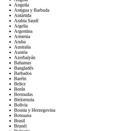
Anguila
Antigua y Barbuda
Antártida
Arabia Saudí
Argelia
Argentina
Armenia
Aruba
Australia
Austria
Azerbaiyán
Bahamas
Bangladés
Barbados
Baréin
Belice
Benín
Bermudas
Bielorrusia
Bolivia
Bosnia y Herzegovina
Botsuana
Brasil
Brunéi