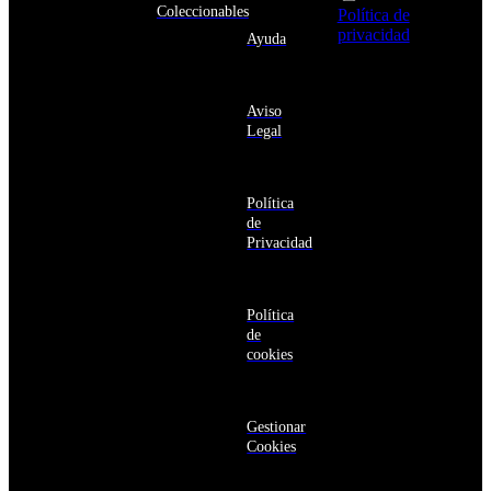
Andorra
Coleccionables
Política de
Angola
privacidad
y
Ayuda
Anguila
deseo recibir
Antigua
información
y
sobre los
Barbuda
Aviso
productos y
Antártida
Legal
servicios de la
Arabia
Comunidad
Saudí
RBA
Argelia
Estás navegando
Argentina
Política
en un sitio web
Armenia
de
seguro
Aruba
Privacidad
Australia
Austria
Azerbaiyán
Política
Bahamas
de
Bangladés
cookies
Barbados
Baréin
Belice
Benín
Gestionar
Bermudas
Cookies
Bielorrusia
Bolivia