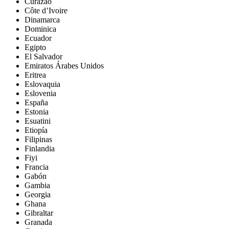
Curazao
Côte d’Ivoire
Dinamarca
Dominica
Ecuador
Egipto
El Salvador
Emiratos Árabes Unidos
Eritrea
Eslovaquia
Eslovenia
España
Estonia
Esuatini
Etiopía
Filipinas
Finlandia
Fiyi
Francia
Gabón
Gambia
Georgia
Ghana
Gibraltar
Granada