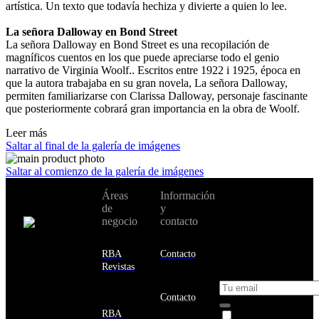
artística. Un texto que todavía hechiza y divierte a quien lo lee.
La señora Dalloway en Bond Street
La señora Dalloway en Bond Street es una recopilación de
magníficos cuentos en los que puede apreciarse todo el genio
narrativo de Virginia Woolf.. Escritos entre 1922 i 1925, época en
que la autora trabajaba en su gran novela, La señora Dalloway,
permiten familiarizarse con Clarissa Dalloway, personaje fascinante
que posteriormente cobrará gran importancia en la obra de Woolf.
Leer más
Saltar al final de la galería de imágenes
Saltar al comienzo de la galería de imágenes
No te pierdas
Áreas
Información
Cambiar de
todas nuestras
de
y
país:
novedades y
negocio
contacto
ofertas en tu
email y consigue
Estados
un 10% de
RBA
Contacto
Unidos
descuento en tu
Revistas
próxima compra
Afganistán
Albania
Contacto
Alemania
RBA
Acepto la