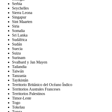
Serbia
Seychelles
Sierra Leona
Singapur
Sint Maarten
Siria
Somalia
Sri Lanka
Sudáfrica
Sudán
Suecia
Suiza
Surinam
Svalbard y Jan Mayen
Tailandia
Taiwán
Tanzania
Tayikistán
Territorio Británico del Océano Índico
Territorios Australes Franceses
Territorios Palestinos
Timor-Leste
Togo
Tokelau
Tonga