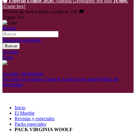
🌑 Especial Eclipse 2026:
National Geographic por solo
1€/mes
.
¡Únete hoy!
Disfruta de envíos gratis a partir de 25€ 🚚
Toggle Nav
Buscar
Búsqueda avanzada
Buscar
Acceder
Cesta
Acceder / Registrarse
Ver todas las revistas
Contacto
Ayuda
Aviso legal
Política de
Privacidad
Inicio
El Mueble
Revistas y especiales
Packs especiales
PACK VIRGINIA WOOLF