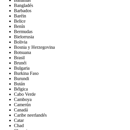
Bahamas
Bangladés
Barbados
Baréin
Belice
Benín
Bermudas
Bielorrusia
Bolivia
Bosnia y Herzegovina
Botsuana
Brasil
Brunéi
Bulgaria
Burkina Faso
Burundi
Bután
Bélgica
Cabo Verde
Camboya
Camerún
Canadá
Caribe neerlandés
Catar
Chad