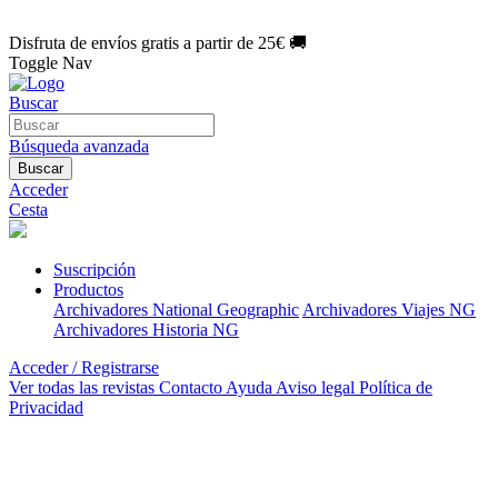
🌑 Especial Eclipse 2026:
National Geographic por solo
1€/mes
.
¡Únete hoy!
Disfruta de envíos gratis a partir de 25€ 🚚
Toggle Nav
Buscar
Búsqueda avanzada
Buscar
Acceder
Cesta
Suscripción
Productos
Archivadores National Geographic
Archivadores Viajes NG
Archivadores Historia NG
Acceder / Registrarse
Ver todas las revistas
Contacto
Ayuda
Aviso legal
Política de
Privacidad