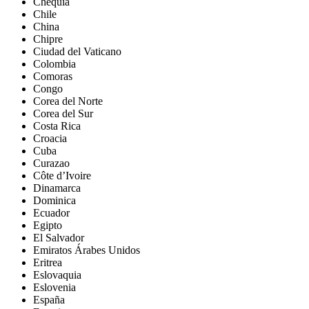
Chequia
Chile
China
Chipre
Ciudad del Vaticano
Colombia
Comoras
Congo
Corea del Norte
Corea del Sur
Costa Rica
Croacia
Cuba
Curazao
Côte d’Ivoire
Dinamarca
Dominica
Ecuador
Egipto
El Salvador
Emiratos Árabes Unidos
Eritrea
Eslovaquia
Eslovenia
España