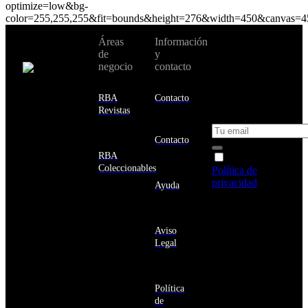
optimize=low&bg-
color=255,255,255&fit=bounds&height=276&width=450&canvas=4
No te pierdas
Áreas
Información
Cambiar de
todas nuestras
de
y
país:
novedades y
negocio
contacto
ofertas en tu
email y consigue
Estados
un 10% de
RBA
Contacto
Unidos
descuento en tu
Revistas
próxima compra
Afganistán
Albania
Contacto
Alemania
RBA
Acepto la
Andorra
Coleccionables
Política de
Angola
privacidad
y
Ayuda
Anguila
deseo recibir
Antigua
información
y
sobre los
Barbuda
Aviso
productos y
Antártida
Legal
servicios de la
Arabia
Comunidad
Saudí
RBA
Argelia
Estás navegando
Argentina
Política
en un sitio web
Armenia
de
seguro