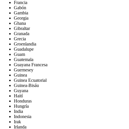
Francia
Gabón
Gambia
Georgia
Ghana
Gibraltar
Granada
Grecia
Groenlandia
Guadalupe
Guam
Guatemala
Guayana Francesa
Guernesey
Guinea
Guinea Ecuatorial
Guinea-Bisáu
Guyana
Haití
Honduras
Hungría
India
Indonesia
Irak
Irlanda