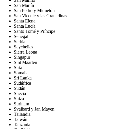
San Marino
San Martín
San Pedro y Miquelón
San Vicente y las Granadinas
Santa Elena
Santa Lucía
Santo Tomé y Príncipe
Senegal
Serbia
Seychelles
Sierra Leona
Singapur
Sint Maarten
Siria
Somalia
Sri Lanka
Sudáfrica
Sudán
Suecia
Suiza
Surinam
Svalbard y Jan Mayen
Tailandia
Taiwán
Tanzania