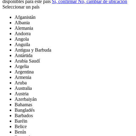
disponibles para este país
Sí, confirmar
No, cambiar de ubicación
Seleccionar un país
Afganistán
Albania
Alemania
Andorra
Angola
Anguila
Antigua y Barbuda
Antártida
Arabia Saudí
Argelia
Argentina
Armenia
Aruba
Australia
Austria
Azerbaiyán
Bahamas
Bangladés
Barbados
Baréin
Belice
Benín