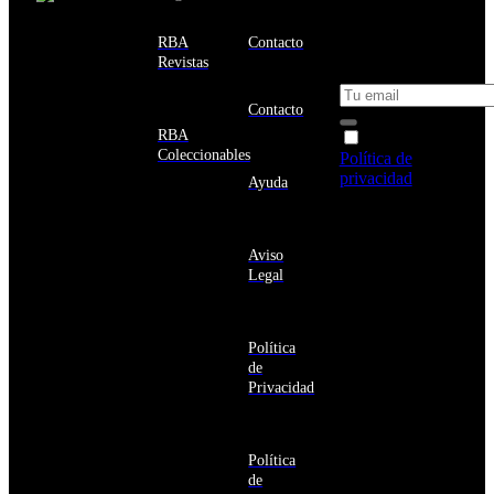
email y consigue
Estados
un 10% de
RBA
Contacto
Unidos
descuento en tu
Revistas
próxima compra
Afganistán
Albania
Contacto
Alemania
RBA
Acepto la
Andorra
Coleccionables
Política de
Angola
privacidad
y
Ayuda
Anguila
deseo recibir
Antigua
información
y
sobre los
Barbuda
Aviso
productos y
Antártida
Legal
servicios de la
Arabia
Comunidad
Saudí
RBA
Argelia
Estás navegando
Argentina
Política
en un sitio web
Armenia
de
seguro
Aruba
Privacidad
Australia
Austria
Azerbaiyán
Política
Bahamas
de
Bangladés