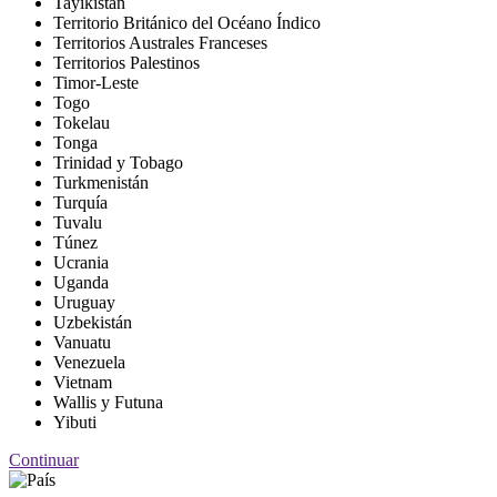
Tayikistán
Territorio Británico del Océano Índico
Territorios Australes Franceses
Territorios Palestinos
Timor-Leste
Togo
Tokelau
Tonga
Trinidad y Tobago
Turkmenistán
Turquía
Tuvalu
Túnez
Ucrania
Uganda
Uruguay
Uzbekistán
Vanuatu
Venezuela
Vietnam
Wallis y Futuna
Yibuti
Continuar