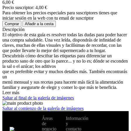
6,00 €
Precio suscriptor:
4,00 €
Para obtener los precios especiales para suscriptores tienes que
iniciar sesión en la web con tu email de suscriptor
Comprar
Añadir a la cesta
Descripción
El objetivo de esta guía es resolver todas las dudas para poder hacer
una compra saludable. Una vez leída, dispondrás de infinidad de
claves, muchas de ellas visuales y facilísimas de recordar, con las
que poder llevarte lo mejor del supermercado a tu hogar.
Descubrirás cómo descifrar las etiquetas para diferenciar un
producto sano de otro que lo parece... y no lo es; dónde se esconden
la sal o el azúcar; los aditivos
que es preferible evitar y muchos detalles más. También encontrarás
un
menú mensual y sus recetas para hacerte más fácil la alimentación
familiar y asegurarte de elegir y comer lo que más te beneficia.
Leer más
Saltar al final de la galería de imágenes
Saltar al comienzo de la galería de imágenes
No te pierdas
Áreas
Información
Cambiar de
todas nuestras
de
y
país:
novedades y
negocio
contacto
ofertas en tu