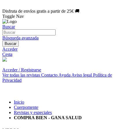
🌑 Especial Eclipse 2026:
National Geographic por solo
1€/mes
.
¡Únete hoy!
Disfruta de envíos gratis a partir de 25€ 🚚
Toggle Nav
Buscar
Búsqueda avanzada
Buscar
Acceder
Cesta
Acceder / Registrarse
Ver todas las revistas
Contacto
Ayuda
Aviso legal
Política de
Privacidad
Inicio
Cuerpomente
Revistas y especiales
COMPRA BIEN - GANA SALUD