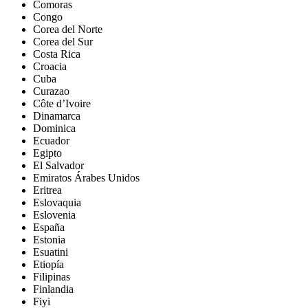
Comoras
Congo
Corea del Norte
Corea del Sur
Costa Rica
Croacia
Cuba
Curazao
Côte d’Ivoire
Dinamarca
Dominica
Ecuador
Egipto
El Salvador
Emiratos Árabes Unidos
Eritrea
Eslovaquia
Eslovenia
España
Estonia
Esuatini
Etiopía
Filipinas
Finlandia
Fiyi