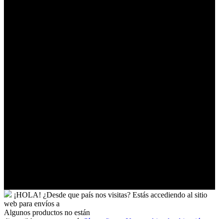
Togo
Tokelau
Tonga
Trinidad
y
Tobago
Turkmenistán
Turquía
Tuvalu
Túnez
Ucrania
Uganda
Uruguay
Uzbekistán
Vanuatu
Venezuela
Vietnam
Wallis
y
Futuna
Yibuti
¡HOLA!
¿Desde que país nos visitas?
Estás accediendo al sitio
web para
envíos a
Algunos productos no están