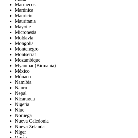
Marruecos
Martinica
Mauricio
Mauritania
Mayotte
Micronesia
Moldavia
Mongolia
Montenegro
Montserrat
Mozambique
Myanmar (Birmania)
México
Mónaco
Namibia
Nauru
Nepal
Nicaragua
Nigeria
Niue
Noruega
Nueva Caledonia
Nueva Zelanda
Níger
Omán