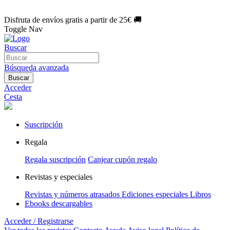
🌑 Especial Eclipse 2026:
National Geographic por solo
1€/mes
.
¡Únete hoy!
Disfruta de envíos gratis a partir de 25€ 🚚
Toggle Nav
Buscar
Búsqueda avanzada
Buscar
Acceder
Cesta
Suscripción
Regala
Regala suscripción
Canjear cupón regalo
Revistas y especiales
Revistas y números atrasados
Ediciones especiales
Libros
Ebooks descargables
Acceder / Registrarse