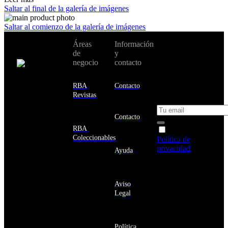
Saltar al final de la galería de imágenes
Saltar al comienzo de la galería de imágenes
No te pierdas
Áreas
Información
Cambiar de
todas nuestras
de
y
país:
novedades y
negocio
contacto
ofertas en tu
email y consigue
Estados
un 10% de
RBA
Contacto
Unidos
descuento en tu
Revistas
próxima compra
Afganistán
Albania
Contacto
Alemania
RBA
Acepto la
Andorra
Coleccionables
Política de
Angola
privacidad
y
Ayuda
Anguila
deseo recibir
Antigua
información
y
sobre los
Barbuda
Aviso
productos y
Antártida
Legal
servicios de la
Arabia
Comunidad
Saudí
RBA
Argelia
Estás navegando
Argentina
Política