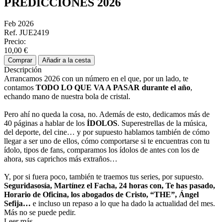
PREDICCIONES 2026
Feb 2026
Ref. JUE2419
Precio:
10,00 €
Comprar
Añadir a la cesta
Descripción
Arrancamos 2026 con un número en el que, por un lado, te
contamos
TODO LO QUE VA A PASAR durante el año
,
echando mano de nuestra bola de cristal.
Pero ahí no queda la cosa, no. Además de esto, dedicamos más de
40 páginas a hablar de los
ÍDOLOS
. Superestrellas de la música,
del deporte, del cine… y por supuesto hablamos también de cómo
llegar a ser uno de ellos, cómo comportarse si te encuentras con tu
ídolo, tipos de fans, comparamos los ídolos de antes con los de
ahora, sus caprichos más extraños…
Y, por si fuera poco, también te traemos tus series, por supuesto.
Seguridasosía
, Martínez el Facha, 24 horas con, Te has pasado,
Horario de Oficina, los abogados de Cristo, “THE”, Ángel
Sefija
…
e incluso un repaso a lo que ha dado la actualidad del mes.
Más no se puede pedir.
Leer más