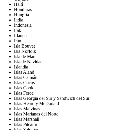
Haití
Honduras
Hungría
India
Indonesia
Irak
Irlanda
Irán
Isla Bouvet
Isla Norfolk
Isla de Man
Isla de Navidad
Islandia
Islas Aland
Islas Caimán
Islas Cocos
Islas Cook
Islas Feroe
Islas Georgia del Sur y Sandwich del Sur
Islas Heard y McDonald
Islas Malvinas
Islas Marianas del Norte
Islas Marshall
Islas Pitcairn
Islas Salomón