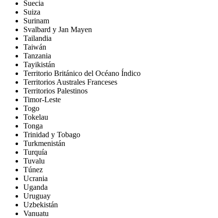
Suecia
Suiza
Surinam
Svalbard y Jan Mayen
Tailandia
Taiwán
Tanzania
Tayikistán
Territorio Británico del Océano Índico
Territorios Australes Franceses
Territorios Palestinos
Timor-Leste
Togo
Tokelau
Tonga
Trinidad y Tobago
Turkmenistán
Turquía
Tuvalu
Túnez
Ucrania
Uganda
Uruguay
Uzbekistán
Vanuatu