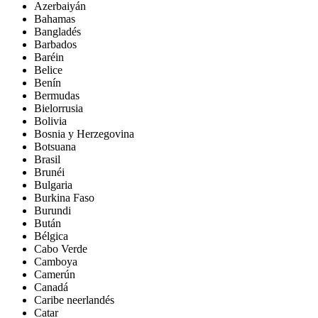
Azerbaiyán
Bahamas
Bangladés
Barbados
Baréin
Belice
Benín
Bermudas
Bielorrusia
Bolivia
Bosnia y Herzegovina
Botsuana
Brasil
Brunéi
Bulgaria
Burkina Faso
Burundi
Bután
Bélgica
Cabo Verde
Camboya
Camerún
Canadá
Caribe neerlandés
Catar