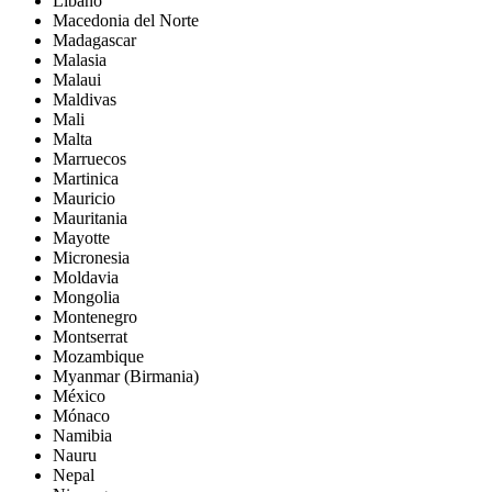
Líbano
Macedonia del Norte
Madagascar
Malasia
Malaui
Maldivas
Mali
Malta
Marruecos
Martinica
Mauricio
Mauritania
Mayotte
Micronesia
Moldavia
Mongolia
Montenegro
Montserrat
Mozambique
Myanmar (Birmania)
México
Mónaco
Namibia
Nauru
Nepal