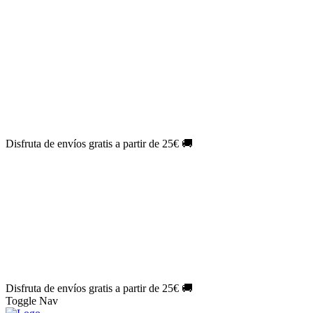
El Jueves con
-60%
¡Márcate el gol de la risa!
Aprovecha hoy
🎉
PACK ATLAS HISTÓRICO
| 👉
Consíguelo hoy al mejor precio
👈
🎁 Suscríbete a tu revista favorita y llévate un
REGALO
EXCLUSIVO
.
¡Aprovecha ya!
⏳¡ÚLTIMO DÍA!
Labores por solo
1€/mes
¡Empieza tu próxima
creación ahora!
🔥¡ÚLTIMO DÍA!
Patrones por solo
1€/mes
¡No te quedes sin tus
patrones favoritos!
Disfruta de envíos gratis a partir de 25€ 🚚
El Jueves con
-60%
¡Márcate el gol de la risa!
Aprovecha hoy
🎉
PACK ATLAS HISTÓRICO
| 👉
Consíguelo hoy al mejor precio
👈
🎁 Suscríbete a tu revista favorita y llévate un
REGALO
EXCLUSIVO
.
¡Aprovecha ya!
⏳¡ÚLTIMO DÍA!
Labores por solo
1€/mes
¡Empieza tu próxima
creación ahora!
🔥¡ÚLTIMO DÍA!
Patrones por solo
1€/mes
¡No te quedes sin tus
patrones favoritos!
Disfruta de envíos gratis a partir de 25€ 🚚
Toggle Nav