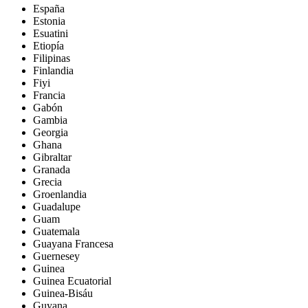
España
Estonia
Esuatini
Etiopía
Filipinas
Finlandia
Fiyi
Francia
Gabón
Gambia
Georgia
Ghana
Gibraltar
Granada
Grecia
Groenlandia
Guadalupe
Guam
Guatemala
Guayana Francesa
Guernesey
Guinea
Guinea Ecuatorial
Guinea-Bisáu
Guyana