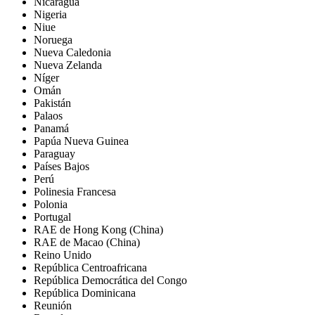
Nicaragua
Nigeria
Niue
Noruega
Nueva Caledonia
Nueva Zelanda
Níger
Omán
Pakistán
Palaos
Panamá
Papúa Nueva Guinea
Paraguay
Países Bajos
Perú
Polinesia Francesa
Polonia
Portugal
RAE de Hong Kong (China)
RAE de Macao (China)
Reino Unido
República Centroafricana
República Democrática del Congo
República Dominicana
Reunión