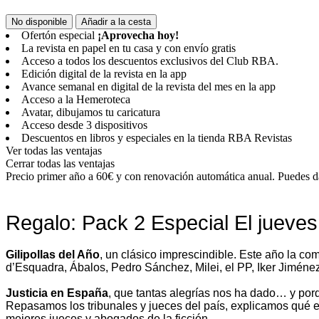
No disponible
Añadir a la cesta
Ofertón especial
¡Aprovecha hoy!
La revista en papel en tu casa y con envío gratis
Acceso a todos los descuentos exclusivos del Club RBA.
Edición digital de la revista en la app
Avance semanal en digital de la revista del mes en la app
Acceso a la Hemeroteca
Avatar, dibujamos tu caricatura
Acceso desde 3 dispositivos
Descuentos en libros y especiales en la tienda RBA Revistas
Ver todas las ventajas
Cerrar todas las ventajas
Precio primer año a 60€ y con renovación automática anual. Puedes da
Regalo: Pack 2 Especial El jueve
Gilipollas del Año
, un clásico imprescindible. Este año la 
d’Esquadra, Ábalos, Pedro Sánchez, Milei, el PP, Iker Jimén
Justicia en España
, que tantas alegrías nos ha dado… y porq
Repasamos los tribunales y jueces del país, explicamos qué e
mejores jueces y abogados de la ficción.