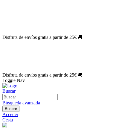
El Jueves con
-60%
¡Márcate el gol de la risa!
Aprovecha hoy
🎉
PACK ATLAS HISTÓRICO
| 👉
Consíguelo hoy al mejor precio

🎁 Suscríbete a tu revista favorita y llévate un
REGALO EXCLUSI
⏳¡ÚLTIMO DÍA!
Labores por solo
1€/mes
¡Empieza tu próxima cre
🔥¡ÚLTIMO DÍA!
Patrones por solo
1€/mes
¡No te quedes sin tus p
Disfruta de envíos gratis a partir de 25€ 🚚
El Jueves con
-60%
¡Márcate el gol de la risa!
Aprovecha hoy
🎉
PACK ATLAS HISTÓRICO
| 👉
Consíguelo hoy al mejor precio

🎁 Suscríbete a tu revista favorita y llévate un
REGALO EXCLUSI
⏳¡ÚLTIMO DÍA!
Labores por solo
1€/mes
¡Empieza tu próxima cre
🔥¡ÚLTIMO DÍA!
Patrones por solo
1€/mes
¡No te quedes sin tus p
Disfruta de envíos gratis a partir de 25€ 🚚
Toggle Nav
Buscar
Búsqueda avanzada
Buscar
Acceder
Cesta