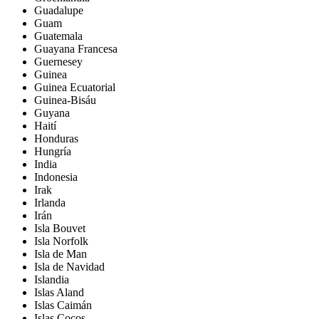
Guadalupe
Guam
Guatemala
Guayana Francesa
Guernesey
Guinea
Guinea Ecuatorial
Guinea-Bisáu
Guyana
Haití
Honduras
Hungría
India
Indonesia
Irak
Irlanda
Irán
Isla Bouvet
Isla Norfolk
Isla de Man
Isla de Navidad
Islandia
Islas Aland
Islas Caimán
Islas Cocos