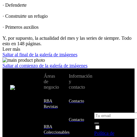
· Defenderte
· Construirte un refugio
· Primeros auxilios
Y, por supuesto, la actualidad del mes y las series de siempre. Todo
esto en 148 páginas.
Leer más
Saltar al final de la galería de imágenes
Saltar al comienzo de la galería de imágenes
No te pierdas
Áreas
Información
Cambiar de
todas nuestras
de
y
país:
novedades y
negocio
contacto
ofertas en tu
email y consigue
Estados
un 10% de
RBA
Contacto
Unidos
descuento en tu
Revistas
próxima compra
Afganistán
Albania
Contacto
Alemania
RBA
Acepto la
Andorra
Coleccionables
Política de
Angola