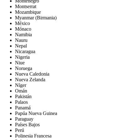
Montenegro
Montserrat
Mozambique
Myanmar (Birmania)
México
Mónaco
Namibia
Nauru
Nepal
Nicaragua
Nigeria
Niue
Noruega
Nueva Caledonia
Nueva Zelanda
Níger
Omán
Pakistán
Palaos
Panamá
Papúa Nueva Guinea
Paraguay
Países Bajos
Perú
Polinesia Francesa