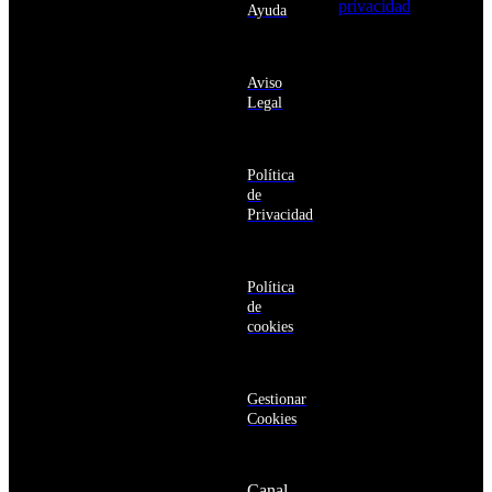
privacidad
y
Ayuda
Anguila
deseo recibir
Antigua
información
y
sobre los
Barbuda
Aviso
productos y
Antártida
Legal
servicios de la
Arabia
Comunidad
Saudí
RBA
Argelia
Estás navegando
Argentina
Política
en un sitio web
Armenia
de
seguro
Aruba
Privacidad
Australia
Austria
Azerbaiyán
Política
Bahamas
de
Bangladés
cookies
Barbados
Baréin
Belice
Benín
Gestionar
Bermudas
Cookies
Bielorrusia
Bolivia
Bosnia
Canal