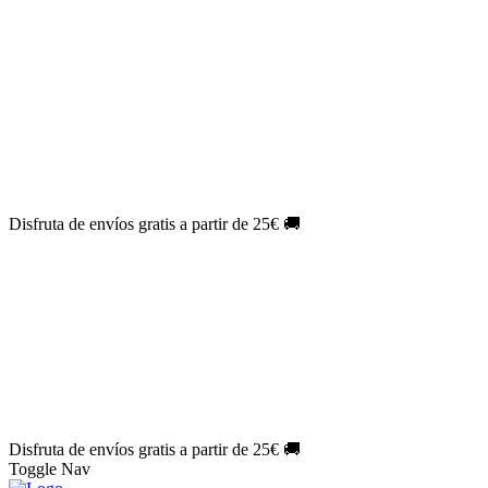
El Jueves con
-60%
¡Márcate el gol de la risa!
Aprovecha hoy
🎉
PACK ATLAS HISTÓRICO
| 👉
Consíguelo hoy al mejor precio
👈
🎁 Suscríbete a tu revista favorita y llévate un
REGALO
EXCLUSIVO
.
¡Aprovecha ya!
⏳¡ÚLTIMO DÍA!
Labores por solo
1€/mes
¡Empieza tu próxima
creación ahora!
🔥¡ÚLTIMO DÍA!
Patrones por solo
1€/mes
¡No te quedes sin tus
patrones favoritos!
Disfruta de envíos gratis a partir de 25€ 🚚
El Jueves con
-60%
¡Márcate el gol de la risa!
Aprovecha hoy
🎉
PACK ATLAS HISTÓRICO
| 👉
Consíguelo hoy al mejor precio
👈
🎁 Suscríbete a tu revista favorita y llévate un
REGALO
EXCLUSIVO
.
¡Aprovecha ya!
⏳¡ÚLTIMO DÍA!
Labores por solo
1€/mes
¡Empieza tu próxima
creación ahora!
🔥¡ÚLTIMO DÍA!
Patrones por solo
1€/mes
¡No te quedes sin tus
patrones favoritos!
Disfruta de envíos gratis a partir de 25€ 🚚
Toggle Nav