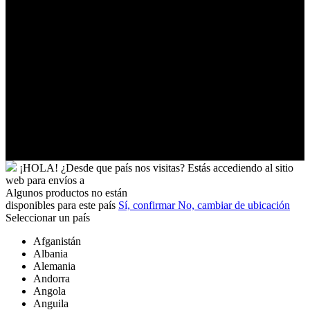
Túnez
Ucrania
Uganda
Uruguay
Uzbekistán
Vanuatu
Venezuela
Vietnam
Wallis
y
Futuna
Yibuti
¡HOLA!
¿Desde que país nos visitas?
Estás accediendo al sitio
web para
envíos a
Algunos productos no están
disponibles para este país
Sí, confirmar
No, cambiar de ubicación
Seleccionar un país
Afganistán
Albania
Alemania
Andorra
Angola
Anguila