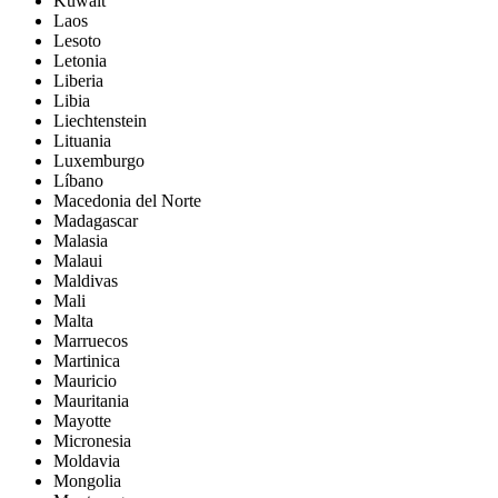
Kuwait
Laos
Lesoto
Letonia
Liberia
Libia
Liechtenstein
Lituania
Luxemburgo
Líbano
Macedonia del Norte
Madagascar
Malasia
Malaui
Maldivas
Mali
Malta
Marruecos
Martinica
Mauricio
Mauritania
Mayotte
Micronesia
Moldavia
Mongolia