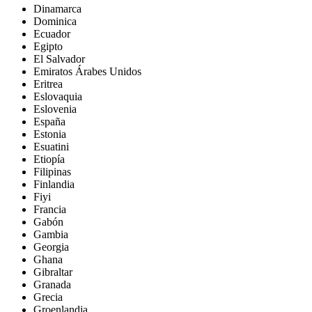
Dinamarca
Dominica
Ecuador
Egipto
El Salvador
Emiratos Árabes Unidos
Eritrea
Eslovaquia
Eslovenia
España
Estonia
Esuatini
Etiopía
Filipinas
Finlandia
Fiyi
Francia
Gabón
Gambia
Georgia
Ghana
Gibraltar
Granada
Grecia
Groenlandia