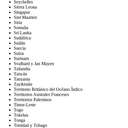
Seychelles
Sierra Leona
Singapur
Sint Maarten
Siria
Somalia
Sri Lanka
Sudáfrica
Sudán
Suecia
Suiza
Surinam
Svalbard y Jan Mayen
Tailandia
Taiwán
Tanzania
Tayikistán
Territorio Británico del Océano Índico
Territorios Australes Franceses
Territorios Palestinos
Timor-Leste
Togo
Tokelau
Tonga
Trinidad y Tobago