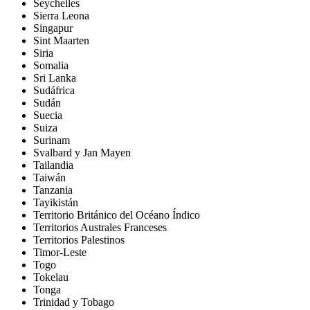
Seychelles
Sierra Leona
Singapur
Sint Maarten
Siria
Somalia
Sri Lanka
Sudáfrica
Sudán
Suecia
Suiza
Surinam
Svalbard y Jan Mayen
Tailandia
Taiwán
Tanzania
Tayikistán
Territorio Británico del Océano Índico
Territorios Australes Franceses
Territorios Palestinos
Timor-Leste
Togo
Tokelau
Tonga
Trinidad y Tobago