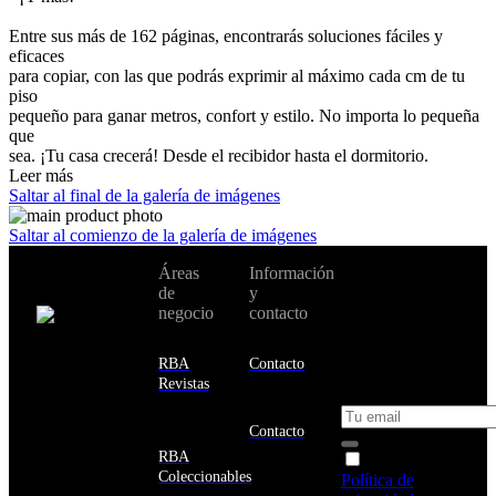
Entre sus más de 162 páginas, encontrarás soluciones fáciles y
eficaces
para copiar, con las que podrás exprimir al máximo cada cm de tu
piso
pequeño para ganar metros, confort y estilo. No importa lo pequeña
que
sea. ¡Tu casa crecerá! Desde el recibidor hasta el dormitorio.
Leer más
Saltar al final de la galería de imágenes
Saltar al comienzo de la galería de imágenes
No te pierdas
Áreas
Información
Cambiar de
todas nuestras
de
y
país:
novedades y
negocio
contacto
ofertas en tu
email y consigue
Estados
un 10% de
RBA
Contacto
Unidos
descuento en tu
Revistas
próxima compra
Afganistán
Albania
Contacto
Alemania
RBA
Acepto la
Andorra
Coleccionables
Política de
Angola