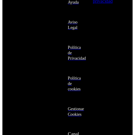
privacidad
y
Ayuda
Anguila
deseo recibir
Antigua
información
y
sobre los
Barbuda
Aviso
productos y
Antártida
Legal
servicios de la
Arabia
Comunidad
Saudí
RBA
Argelia
Estás navegando
Argentina
Política
en un sitio web
Armenia
de
seguro
Aruba
Privacidad
Australia
Austria
Azerbaiyán
Política
Bahamas
de
Bangladés
cookies
Barbados
Baréin
Belice
Benín
Gestionar
Bermudas
Cookies
Bielorrusia
Bolivia
Bosnia
Canal
y