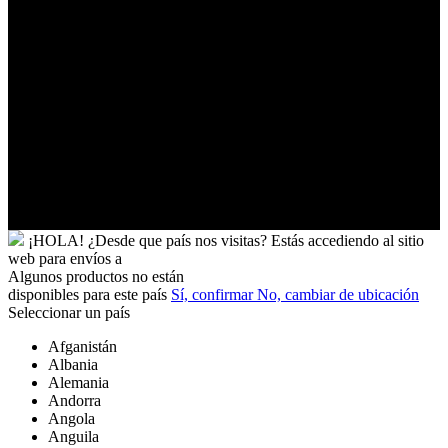
Túnez
Ucrania
Uganda
Uruguay
Uzbekistán
Vanuatu
Venezuela
Vietnam
Wallis
y
Futuna
Yibuti
¡HOLA!
¿Desde que país nos visitas?
Estás accediendo al sitio
web para
envíos a
Algunos productos no están
disponibles para este país
Sí, confirmar
No, cambiar de ubicación
Seleccionar un país
Afganistán
Albania
Alemania
Andorra
Angola
Anguila