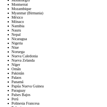
Montenegro
Montserrat
Mozambique
Myanmar (Birmania)
México
Mónaco
Namibia
Nauru
Nepal
Nicaragua
Nigeria
Niue
Noruega
Nueva Caledonia
Nueva Zelanda
Níger
Omán
Pakistán
Palaos
Panamá
Papúa Nueva Guinea
Paraguay
Países Bajos
Perú
Polinesia Francesa