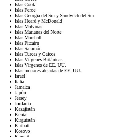
Islas Cook
Islas Feroe
Islas Georgia del Sur y Sandwich del Sur
Islas Heard y McDonald
Islas Malvinas
Islas Marianas del Norte
Islas Marshall
Islas Pitcairn
Islas Salomón
Islas Turcas y Caicos
Islas Vírgenes Británicas
Islas Vírgenes de EE. UU.
Islas menores alejadas de EE. UU.
Israel
Italia
Jamaica
Japón
Jersey
Jordania
Kazajistán
Kenia
Kirguistán
Kiribati
Kosovo
Kuwait