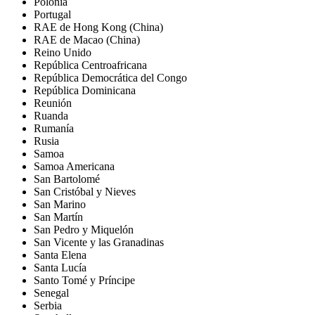
Polonia
Portugal
RAE de Hong Kong (China)
RAE de Macao (China)
Reino Unido
República Centroafricana
República Democrática del Congo
República Dominicana
Reunión
Ruanda
Rumanía
Rusia
Samoa
Samoa Americana
San Bartolomé
San Cristóbal y Nieves
San Marino
San Martín
San Pedro y Miquelón
San Vicente y las Granadinas
Santa Elena
Santa Lucía
Santo Tomé y Príncipe
Senegal
Serbia