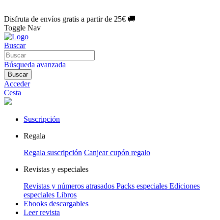
🌑 Especial Eclipse 2026:
National Geographic por solo
1€/mes
.
¡Únete hoy!
Disfruta de envíos gratis a partir de 25€ 🚚
Toggle Nav
Buscar
Búsqueda avanzada
Buscar
Acceder
Cesta
Suscripción
Regala
Regala suscripción
Canjear cupón regalo
Revistas y especiales
Revistas y números atrasados
Packs especiales
Ediciones
especiales
Libros
Ebooks descargables
Leer revista