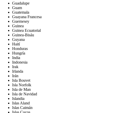
Guadalupe
Guam
Guatemala
Guayana Francesa
Guernesey
Guinea
Guinea Ecuatorial
Guinea-Bisáu
Guyana
Haití
Honduras
Hungría
India
Indonesia
Irak
Irlanda
Irán
Isla Bouvet
Isla Norfolk
Isla de Man
Isla de Navidad
Islandia
Islas Aland
Islas Caimán
Islas Cocos