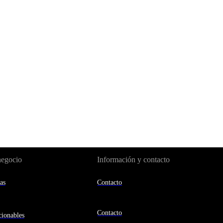
negocio
Información y contacto
as
Contacto
Contacto
ionables