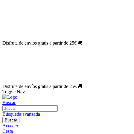
El Jueves con
-60%
¡Márcate el gol de la risa!
Aprovecha hoy
🎉
PACK ATLAS HISTÓRICO
| 👉
Consíguelo hoy al mejor precio

🎁 Suscríbete a tu revista favorita y llévate un
REGALO EXCLUSI
⏳¡ÚLTIMOS DÍAS!
Labores por solo
1€/mes
¡Empieza tu próxima 
🔥¡ÚLTIMOS DÍAS!
Patrones por solo
1€/mes
¡No te quedes sin tu
🌑 Especial Eclipse 2026:
National Geographic por solo
1€/mes
.
¡Ún
Disfruta de envíos gratis a partir de 25€ 🚚
El Jueves con
-60%
¡Márcate el gol de la risa!
Aprovecha hoy
🎉
PACK ATLAS HISTÓRICO
| 👉
Consíguelo hoy al mejor precio

🎁 Suscríbete a tu revista favorita y llévate un
REGALO EXCLUSI
⏳¡ÚLTIMOS DÍAS!
Labores por solo
1€/mes
¡Empieza tu próxima 
🔥¡ÚLTIMOS DÍAS!
Patrones por solo
1€/mes
¡No te quedes sin tu
🌑 Especial Eclipse 2026:
National Geographic por solo
1€/mes
.
¡Ún
Disfruta de envíos gratis a partir de 25€ 🚚
Toggle Nav
Buscar
Búsqueda avanzada
Buscar
Acceder
Cesta