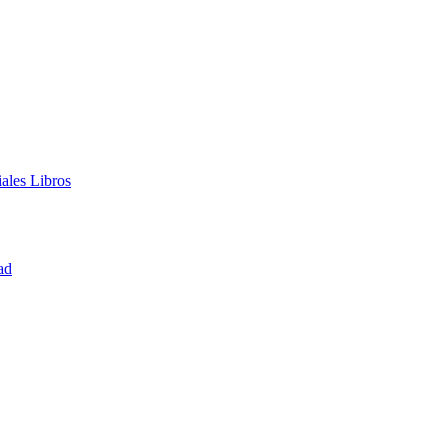
iales
Libros
ad