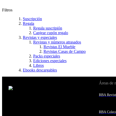
Filtros
Suscripción
Regala
Regala suscripión
Canjear cupón regalo
Revistas y especiales
Revistas y números atrasados
Revistas El Mueble
Revistas Casas de Campo
Packs especiales
Ediciones especiales
Libros
Ebooks descargables
Áreas de 
Cambiar de país:
Estados Unidos
RBA Revist
Afganistán
Albania
Alemania
Andorra
RBA Colecc
Angola