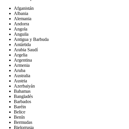
Afganistán
Albania
Alemania
Andorra
Angola
Anguila
Antigua y Barbuda
Antártida
Arabia Saudí
Argelia
Argentina
Armenia
Aruba
Australia
Austria
Azerbaiyán
Bahamas
Bangladés
Barbados
Baréin
Belice
Benín
Bermudas
Bielorrusia