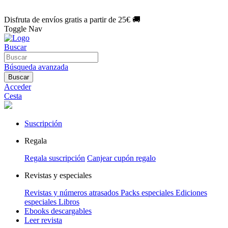
🌑 Especial Eclipse 2026:
National Geographic por solo
1€/mes
.
¡Únete hoy!
Disfruta de envíos gratis a partir de 25€ 🚚
Toggle Nav
Buscar
Búsqueda avanzada
Buscar
Acceder
Cesta
Suscripción
Regala
Regala suscripción
Canjear cupón regalo
Revistas y especiales
Revistas y números atrasados
Packs especiales
Ediciones
especiales
Libros
Ebooks descargables
Leer revista