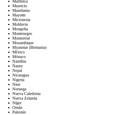
Martinica
Mauricio
Mauritania
Mayotte
Micronesia
Moldavia
Mongolia
Montenegro
Montserrat
Mozambique
Myanmar (Birmania)
México
Mónaco
Namibia
Nauru
Nepal
Nicaragua
Nigeria
Niue
Noruega
Nueva Caledonia
Nueva Zelanda
Níger
Omán
Pakistán