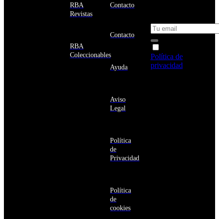
Estados
un 10% de
RBA
Contacto
Unidos
descuento en tu
Revistas
próxima compra
Afganistán
Albania
Contacto
Alemania
RBA
Acepto la
Andorra
Coleccionables
Política de
Angola
privacidad
y
Ayuda
Anguila
deseo recibir
Antigua
información
y
sobre los
Barbuda
Aviso
productos y
Antártida
Legal
servicios de la
Arabia
Comunidad
Saudí
RBA
Argelia
Estás navegando
Argentina
Política
en un sitio web
Armenia
de
seguro
Aruba
Privacidad
Australia
Austria
Azerbaiyán
Política
Bahamas
de
Bangladés
cookies
Barbados