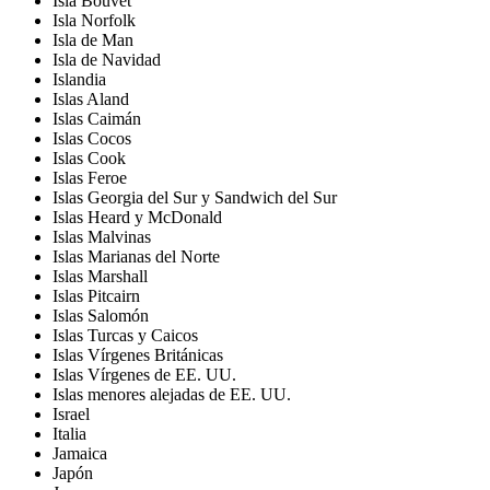
Isla Bouvet
Isla Norfolk
Isla de Man
Isla de Navidad
Islandia
Islas Aland
Islas Caimán
Islas Cocos
Islas Cook
Islas Feroe
Islas Georgia del Sur y Sandwich del Sur
Islas Heard y McDonald
Islas Malvinas
Islas Marianas del Norte
Islas Marshall
Islas Pitcairn
Islas Salomón
Islas Turcas y Caicos
Islas Vírgenes Británicas
Islas Vírgenes de EE. UU.
Islas menores alejadas de EE. UU.
Israel
Italia
Jamaica
Japón