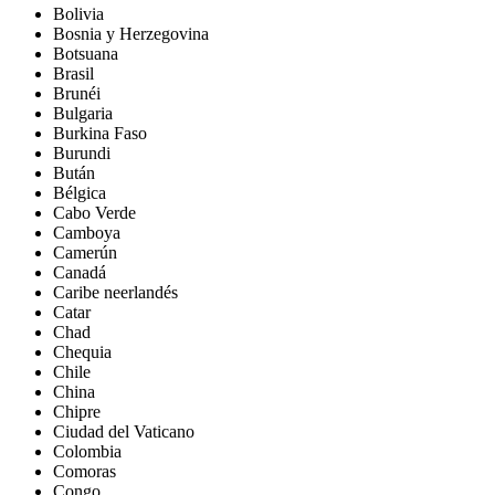
Bolivia
Bosnia y Herzegovina
Botsuana
Brasil
Brunéi
Bulgaria
Burkina Faso
Burundi
Bután
Bélgica
Cabo Verde
Camboya
Camerún
Canadá
Caribe neerlandés
Catar
Chad
Chequia
Chile
China
Chipre
Ciudad del Vaticano
Colombia
Comoras
Congo