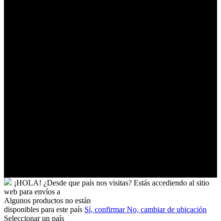
Tonga
Trinidad
y
Tobago
Turkmenistán
Turquía
Tuvalu
Túnez
Ucrania
Uganda
Uruguay
Uzbekistán
Vanuatu
Venezuela
Vietnam
Wallis
y
Futuna
Yibuti
¡HOLA!
¿Desde que país nos visitas?
Estás accediendo al sitio
web para
envíos a
Algunos productos no están
disponibles para este país
Sí, confirmar
No, cambiar de ubicación
Seleccionar un país