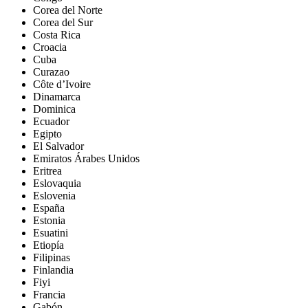
Corea del Norte
Corea del Sur
Costa Rica
Croacia
Cuba
Curazao
Côte d’Ivoire
Dinamarca
Dominica
Ecuador
Egipto
El Salvador
Emiratos Árabes Unidos
Eritrea
Eslovaquia
Eslovenia
España
Estonia
Esuatini
Etiopía
Filipinas
Finlandia
Fiyi
Francia
Gabón