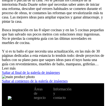
integral o parcial de tu casa. No te pierdas los consejos de la
interiorista Paula Duarte sobre qué necesitas saber antes de iniciar
una reforma, descubre qué errores habituales se cometen durante el
proceso de obras, te contamos las reformas que revalorizarán más tu
casa. Las mejores ideas para ampliar espacios y ganar almacenaje, y
pintar la casa.
Busca inspiración en las 8 súper cocinas y en las 5 cocinas pequeñas
que han salvado sus pocos metros con soluciones muy ingeniosas.
No te pierdas la completa guía con las últimas novedades en
muebles de cocina.
Y si es tu baño el que necesita una actualización, en las más de 30
páginas dedicadas a esta estancia lo tendrás todo: desde proyectos de
baños con su plano para que saques ideas para el tuyo hasta una
guía con revestimientos, muebles de baño, mamparas, griferías…
Leer más
Saltar al final de la galería de imágenes
Saltar al comienzo de la galería de imágenes
No te pierdas
Áreas
Información
Cambiar de
todas nuestras
de
y
país:
novedades y
negocio
contacto
ofertas en tu
email y consigue