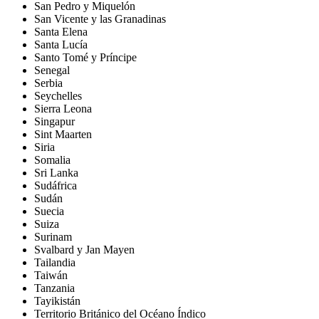
San Pedro y Miquelón
San Vicente y las Granadinas
Santa Elena
Santa Lucía
Santo Tomé y Príncipe
Senegal
Serbia
Seychelles
Sierra Leona
Singapur
Sint Maarten
Siria
Somalia
Sri Lanka
Sudáfrica
Sudán
Suecia
Suiza
Surinam
Svalbard y Jan Mayen
Tailandia
Taiwán
Tanzania
Tayikistán
Territorio Británico del Océano Índico