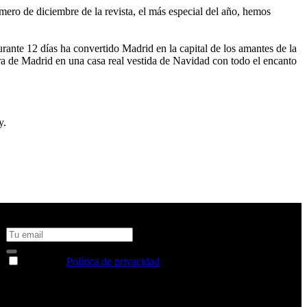
mero de diciembre de la revista, el más especial del año, hemos
urante 12 días ha convertido Madrid en la capital de los amantes de la
ara de Madrid en una casa real vestida de Navidad con todo el encanto
y.
No te pierdas todas nuestras novedades y ofertas en tu email y
consigue un 10% de descuento en tu próxima compra
Acepto la
Política de privacidad
y deseo recibir información
sobre los productos y servicios de la Comunidad RBA
Estás navegando en un sitio web seguro