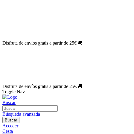
El Jueves con
-60%
¡Márcate el gol de la risa!
Aprovecha hoy
🎉
PACK ATLAS HISTÓRICO
| 👉
Consíguelo hoy al mejor precio

🎁 Suscríbete a tu revista favorita y llévate un
REGALO EXCLUSI
⏳¡ÚLTIMOS DÍAS!
Labores por solo
1€/mes
¡Empieza tu próxima 
🔥¡ÚLTIMOS DÍAS!
Patrones por solo
1€/mes
¡No te quedes sin tu
🌑 Especial Eclipse 2026:
National Geographic por solo
1€/mes
.
¡Ún
Disfruta de envíos gratis a partir de 25€ 🚚
El Jueves con
-60%
¡Márcate el gol de la risa!
Aprovecha hoy
🎉
PACK ATLAS HISTÓRICO
| 👉
Consíguelo hoy al mejor precio

🎁 Suscríbete a tu revista favorita y llévate un
REGALO EXCLUSI
⏳¡ÚLTIMOS DÍAS!
Labores por solo
1€/mes
¡Empieza tu próxima 
🔥¡ÚLTIMOS DÍAS!
Patrones por solo
1€/mes
¡No te quedes sin tu
🌑 Especial Eclipse 2026:
National Geographic por solo
1€/mes
.
¡Ún
Disfruta de envíos gratis a partir de 25€ 🚚
Toggle Nav
Buscar
Búsqueda avanzada
Buscar
Acceder
Cesta