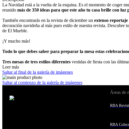
La Navidad está a la vuelta de la esquina. Es el momento de coger muc
reunido
más de 350 ideas para que este año tu casa brille con luz 
También encontrarás en la revista de diciembre un
extenso reportaje
decoración navideña al más puro estilo de nuestra revista. Descubre t
de El Mueble.
¡Y mucho más!
Todo lo que debes saber para preparar la mesa estas celebracion
Tres mesas de tres estilos diferentes
vestidas de fiesta con las últim
Leer más
Saltar al final de la galería de imágenes
Saltar al comienzo de la galería de imágenes
Áreas de 
Cambiar de país:
Estados Unidos
RBA Revist
Afganistán
Albania
Alemania
Andorra
RBA Colecc
Angola