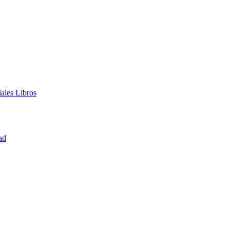
iales
Libros
ad