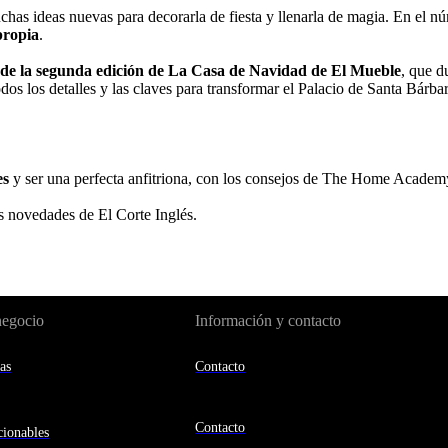
has ideas nuevas para decorarla de fiesta y llenarla de magia. En el nú
propia
.
 de la segunda edición de La Casa de Navidad de El Mueble
, que d
odos los detalles y las claves para transformar el Palacio de Santa Bárb
es
y ser una perfecta anfitriona, con los consejos de The Home Academ
as novedades de El Corte Inglés.
negocio
Información y contacto
as
Contacto
Contacto
ionables