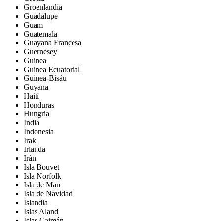
Groenlandia
Guadalupe
Guam
Guatemala
Guayana Francesa
Guernesey
Guinea
Guinea Ecuatorial
Guinea-Bisáu
Guyana
Haití
Honduras
Hungría
India
Indonesia
Irak
Irlanda
Irán
Isla Bouvet
Isla Norfolk
Isla de Man
Isla de Navidad
Islandia
Islas Aland
Islas Caimán