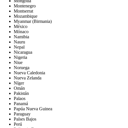
Mongolia
Montenegro
Montserrat
Mozambique
Myanmar (Birmania)
México
Mónaco
Namibia
Nauru
Nepal
Nicaragua
Nigeria
Niue
Noruega
Nueva Caledonia
Nueva Zelanda
Níger
Omán
Pakistán
Palaos
Panamá
Papúa Nueva Guinea
Paraguay
Países Bajos
Perú