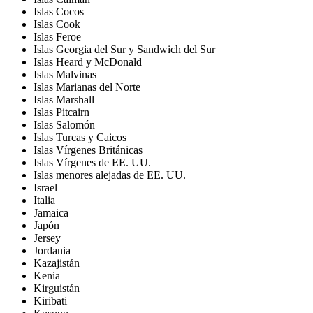
Islas Cocos
Islas Cook
Islas Feroe
Islas Georgia del Sur y Sandwich del Sur
Islas Heard y McDonald
Islas Malvinas
Islas Marianas del Norte
Islas Marshall
Islas Pitcairn
Islas Salomón
Islas Turcas y Caicos
Islas Vírgenes Británicas
Islas Vírgenes de EE. UU.
Islas menores alejadas de EE. UU.
Israel
Italia
Jamaica
Japón
Jersey
Jordania
Kazajistán
Kenia
Kirguistán
Kiribati