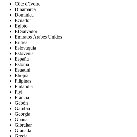
Côte d’Ivoire
Dinamarca
Dominica
Ecuador
Egipto
El Salvador
Emiratos Árabes Unidos
Eritrea
Eslovaquia
Eslovenia
España
Estonia
Esuatini
Etiopía
Filipinas
Finlandia
Fiyi
Francia
Gabón
Gambia
Georgia
Ghana
Gibraltar
Granada
Grecia