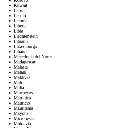
Kosovo
Kuwait
Laos
Lesoto
Letonia
Liberia
Libia
Liechtenstein
Lituania
Luxemburgo
Líbano
Macedonia del Norte
Madagascar
Malasia
Malaui
Maldivas
Mali
Malta
Marruecos
Martinica
Mauricio
Mauritania
Mayotte
Micronesia
Moldavia