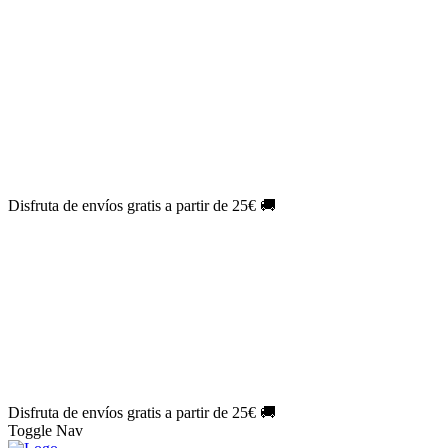
El Jueves con
-60%
¡Márcate el gol de la risa!
Aprovecha hoy
🎉
PACK ATLAS HISTÓRICO
| 👉
Consíguelo hoy al mejor precio
👈
🎁 Suscríbete a tu revista favorita y llévate un
REGALO
EXCLUSIVO
.
¡Aprovecha ya!
⏳¡ÚLTIMO DÍA!
Labores por solo
1€/mes
¡Empieza tu próxima
creación ahora!
🔥¡ÚLTIMO DÍA!
Patrones por solo
1€/mes
¡No te quedes sin tus
patrones favoritos!
Disfruta de envíos gratis a partir de 25€ 🚚
El Jueves con
-60%
¡Márcate el gol de la risa!
Aprovecha hoy
🎉
PACK ATLAS HISTÓRICO
| 👉
Consíguelo hoy al mejor precio
👈
🎁 Suscríbete a tu revista favorita y llévate un
REGALO
EXCLUSIVO
.
¡Aprovecha ya!
⏳¡ÚLTIMO DÍA!
Labores por solo
1€/mes
¡Empieza tu próxima
creación ahora!
🔥¡ÚLTIMO DÍA!
Patrones por solo
1€/mes
¡No te quedes sin tus
patrones favoritos!
Disfruta de envíos gratis a partir de 25€ 🚚
Toggle Nav