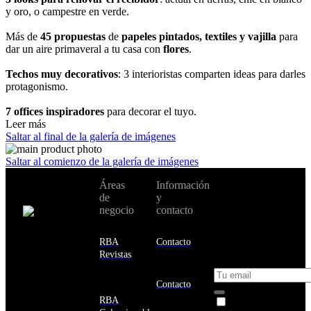
y oro, o campestre en verde.
Más de
45 propuestas
de
papeles pintados, textiles y vajilla
para
dar un aire primaveral a tu casa con
flores
.
Techos muy decorativos
: 3 interioristas comparten ideas para darles
protagonismo.
7
offices
inspiradores
para decorar el tuyo.
Leer más
Saltar al final de la galería de imágenes
Saltar al comienzo de la galería de imágenes
No te pierdas
Áreas
Información
Cambiar de
todas nuestras
de
y
país:
novedades y
negocio
contacto
ofertas en tu
email y consigue
Estados
un 10% de
RBA
Contacto
Unidos
descuento en tu
Revistas
próxima compra
Afganistán
Albania
Contacto
Alemania
RBA
Acepto la
Andorra