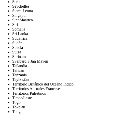
Serbia
Seychelles
Sierra Leona
Singapur
Sint Maarten
Siria
Somalia
Sri Lanka
Sudáfrica
Sudán
Suecia
Suiza
Surinam
Svalbard y Jan Mayen
Tailandia
Taiwán
Tanzania
Tayikistán
Territorio Británico del Océano Índico
Territorios Australes Franceses
Territorios Palestinos
Timor-Leste
Togo
Tokelau
Tonga