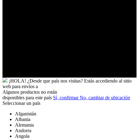
Tuvalu
Túnez
Ucrania
Uganda
Uruguay
Uzbekistán
Vanuatu
Venezuela
Vietnam
Wallis
y
Futuna
Yibuti
¡HOLA!
¿Desde que país nos visitas?
Estás accediendo al sitio
web para
envíos a
Algunos productos no están
disponibles para este país
Sí, confirmar
No, cambiar de ubicación
Seleccionar un país
Afganistán
Albania
Alemania
Andorra
Angola