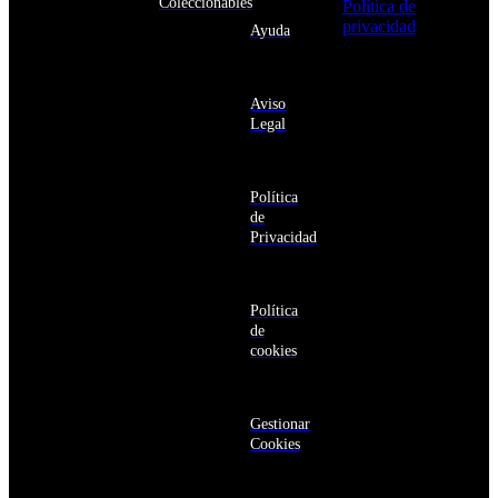
Coleccionables
Política de
Angola
privacidad
y
Ayuda
Anguila
deseo recibir
Antigua
información
y
sobre los
Barbuda
Aviso
productos y
Antártida
Legal
servicios de la
Arabia
Comunidad
Saudí
RBA
Argelia
Estás navegando
Argentina
Política
en un sitio web
Armenia
de
seguro
Aruba
Privacidad
Australia
Austria
Azerbaiyán
Política
Bahamas
de
Bangladés
cookies
Barbados
Baréin
Belice
Benín
Gestionar
Bermudas
Cookies
Bielorrusia
Bolivia