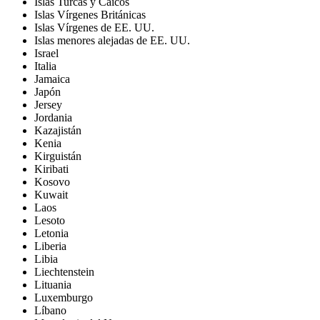
Islas Turcas y Caicos
Islas Vírgenes Británicas
Islas Vírgenes de EE. UU.
Islas menores alejadas de EE. UU.
Israel
Italia
Jamaica
Japón
Jersey
Jordania
Kazajistán
Kenia
Kirguistán
Kiribati
Kosovo
Kuwait
Laos
Lesoto
Letonia
Liberia
Libia
Liechtenstein
Lituania
Luxemburgo
Líbano