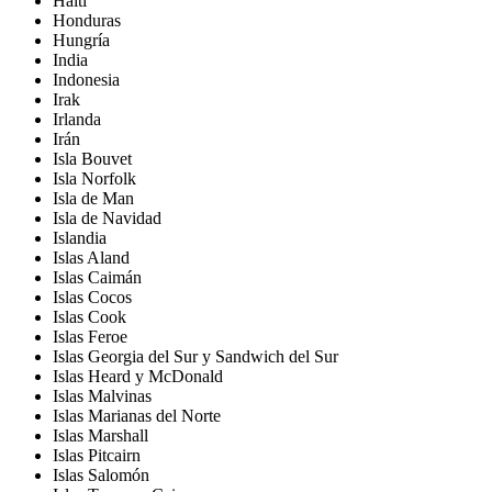
Haití
Honduras
Hungría
India
Indonesia
Irak
Irlanda
Irán
Isla Bouvet
Isla Norfolk
Isla de Man
Isla de Navidad
Islandia
Islas Aland
Islas Caimán
Islas Cocos
Islas Cook
Islas Feroe
Islas Georgia del Sur y Sandwich del Sur
Islas Heard y McDonald
Islas Malvinas
Islas Marianas del Norte
Islas Marshall
Islas Pitcairn
Islas Salomón