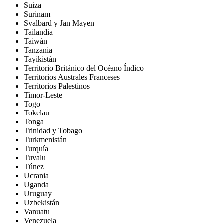
Suiza
Surinam
Svalbard y Jan Mayen
Tailandia
Taiwán
Tanzania
Tayikistán
Territorio Británico del Océano Índico
Territorios Australes Franceses
Territorios Palestinos
Timor-Leste
Togo
Tokelau
Tonga
Trinidad y Tobago
Turkmenistán
Turquía
Tuvalu
Túnez
Ucrania
Uganda
Uruguay
Uzbekistán
Vanuatu
Venezuela