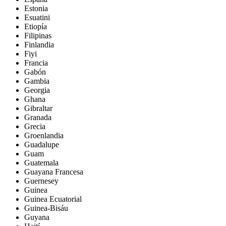
Estonia
Esuatini
Etiopía
Filipinas
Finlandia
Fiyi
Francia
Gabón
Gambia
Georgia
Ghana
Gibraltar
Granada
Grecia
Groenlandia
Guadalupe
Guam
Guatemala
Guayana Francesa
Guernesey
Guinea
Guinea Ecuatorial
Guinea-Bisáu
Guyana