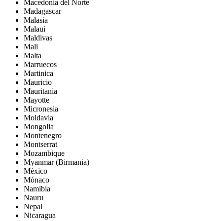
Macedonia del Norte
Madagascar
Malasia
Malaui
Maldivas
Mali
Malta
Marruecos
Martinica
Mauricio
Mauritania
Mayotte
Micronesia
Moldavia
Mongolia
Montenegro
Montserrat
Mozambique
Myanmar (Birmania)
México
Mónaco
Namibia
Nauru
Nepal
Nicaragua