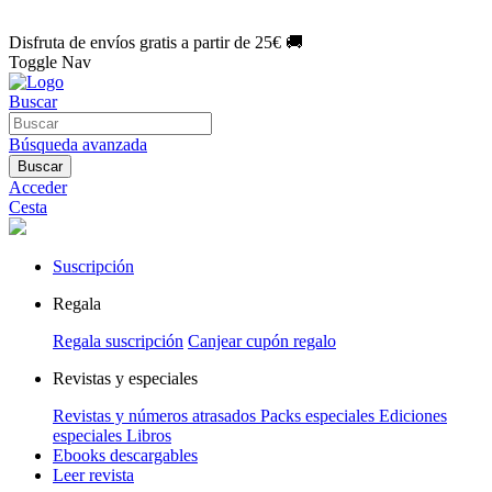
🌑 Especial Eclipse 2026:
National Geographic por solo
1€/mes
.
¡Únete hoy!
Disfruta de envíos gratis a partir de 25€ 🚚
Toggle Nav
Buscar
Búsqueda avanzada
Buscar
Acceder
Cesta
Suscripción
Regala
Regala suscripción
Canjear cupón regalo
Revistas y especiales
Revistas y números atrasados
Packs especiales
Ediciones
especiales
Libros
Ebooks descargables
Leer revista