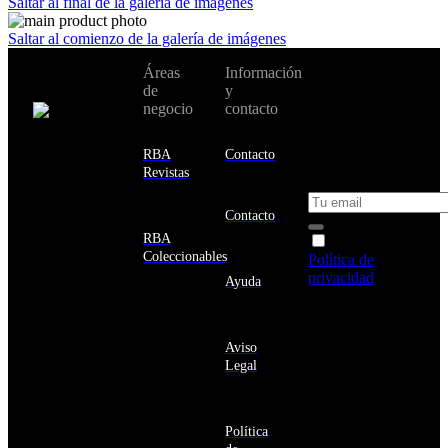
Saltar al final de la galería de imágenes
Saltar al comienzo de la galería de imágenes
No te pierdas
Áreas
Información
Cambiar de
todas nuestras
de
y
país:
novedades y
negocio
contacto
ofertas en tu
email y consigue
Estados
un 10% de
RBA
Contacto
Unidos
descuento en tu
Revistas
próxima compra
Afganistán
Albania
Contacto
Alemania
RBA
Acepto la
Andorra
Coleccionables
Política de
Angola
privacidad
y
Ayuda
Anguila
deseo recibir
Antigua
información
y
sobre los
Barbuda
Aviso
productos y
Antártida
Legal
servicios de la
Arabia
Comunidad
Saudí
RBA
Argelia
Estás navegando
Argentina
Política
en un sitio web