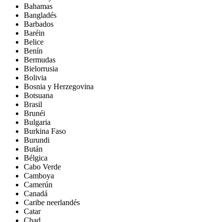
Bahamas
Bangladés
Barbados
Baréin
Belice
Benín
Bermudas
Bielorrusia
Bolivia
Bosnia y Herzegovina
Botsuana
Brasil
Brunéi
Bulgaria
Burkina Faso
Burundi
Bután
Bélgica
Cabo Verde
Camboya
Camerún
Canadá
Caribe neerlandés
Catar
Chad