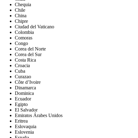
Chequia
Chile
China
Chipre
Ciudad del Vaticano
Colombia
Comoras
Congo
Corea del Norte
Corea del Sur
Costa Rica
Croacia
Cuba
Curazao
Côte d’Ivoire
Dinamarca
Dominica
Ecuador
Egipto
El Salvador
Emiratos Árabes Unidos
Eritrea
Eslovaquia
Eslovenia
España