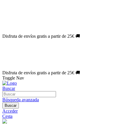
El Jueves con
-60%
¡Márcate el gol de la risa!
Aprovecha hoy
🎉
PACK ATLAS HISTÓRICO
| 👉
Consíguelo hoy al mejor precio

🎁 Suscríbete a tu revista favorita y llévate un
REGALO EXCLUSI
⏳¡ÚLTIMO DÍA!
Labores por solo
1€/mes
¡Empieza tu próxima cre
🔥¡ÚLTIMO DÍA!
Patrones por solo
1€/mes
¡No te quedes sin tus p
Disfruta de envíos gratis a partir de 25€ 🚚
El Jueves con
-60%
¡Márcate el gol de la risa!
Aprovecha hoy
🎉
PACK ATLAS HISTÓRICO
| 👉
Consíguelo hoy al mejor precio

🎁 Suscríbete a tu revista favorita y llévate un
REGALO EXCLUSI
⏳¡ÚLTIMO DÍA!
Labores por solo
1€/mes
¡Empieza tu próxima cre
🔥¡ÚLTIMO DÍA!
Patrones por solo
1€/mes
¡No te quedes sin tus p
Disfruta de envíos gratis a partir de 25€ 🚚
Toggle Nav
Buscar
Búsqueda avanzada
Buscar
Acceder
Cesta