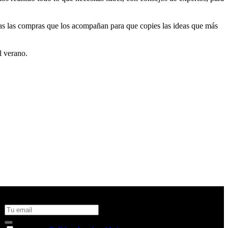
das las compras que los acompañan para que copies las ideas que más
l verano.
No te pierdas todas nuestras novedades y ofertas en tu email y
consigue un 10% de descuento en tu próxima compra