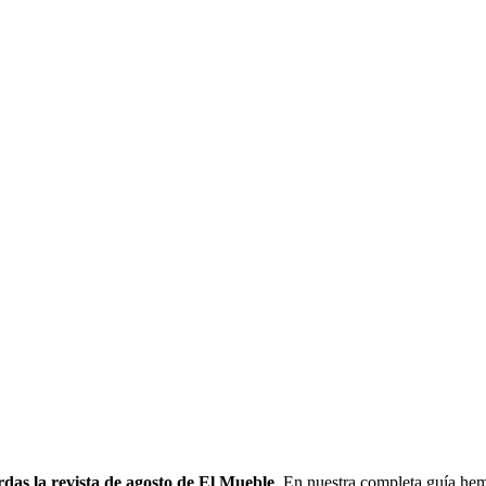
erdas la revista de agosto de El Mueble
. En nuestra completa guía hem