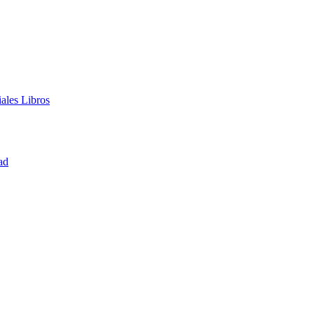
iales
Libros
ad