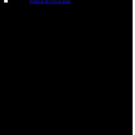
Acepto la
Política de privacidad
y deseo recibir información
sobre los productos y servicios de la Comunidad RBA
Estás navegando en un sitio web seguro