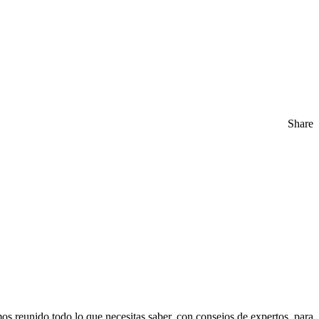
Share
os reunido todo lo que necesitas saber, con consejos de expertos, para