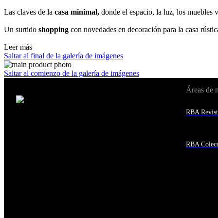
Las claves de la
casa
minimal
,
donde el espacio, la luz, los muebles 
Un surtido
shopping
con novedades en decoración para la casa rústic
Leer más
Saltar al final de la galería de imágenes
Saltar al comienzo de la galería de imágenes
Áreas de 
Cambiar de país:
Estados Unidos
RBA Revist
Afganistán
Albania
Alemania
Andorra
RBA Colecc
Angola
Anguila
Antigua y Barbuda
Antártida
Arabia Saudí
Argelia
Argentina
Armenia