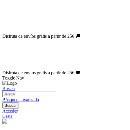
El Jueves con
-60%
¡Márcate el gol de la risa!
Aprovecha hoy
🎉
PACK ATLAS HISTÓRICO
| 👉
Consíguelo hoy al mejor precio

🎁 Suscríbete a tu revista favorita y llévate un
REGALO EXCLUSI
⏳¡ÚLTIMO DÍA!
Labores por solo
1€/mes
¡Empieza tu próxima cre
🔥¡ÚLTIMO DÍA!
Patrones por solo
1€/mes
¡No te quedes sin tus p
Disfruta de envíos gratis a partir de 25€ 🚚
El Jueves con
-60%
¡Márcate el gol de la risa!
Aprovecha hoy
🎉
PACK ATLAS HISTÓRICO
| 👉
Consíguelo hoy al mejor precio

🎁 Suscríbete a tu revista favorita y llévate un
REGALO EXCLUSI
⏳¡ÚLTIMO DÍA!
Labores por solo
1€/mes
¡Empieza tu próxima cre
🔥¡ÚLTIMO DÍA!
Patrones por solo
1€/mes
¡No te quedes sin tus p
Disfruta de envíos gratis a partir de 25€ 🚚
Toggle Nav
Buscar
Búsqueda avanzada
Buscar
Acceder
Cesta