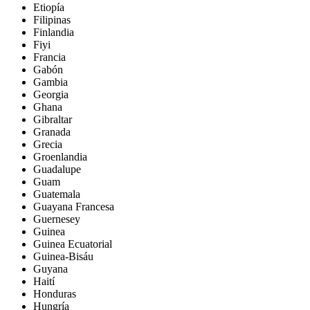
Etiopía
Filipinas
Finlandia
Fiyi
Francia
Gabón
Gambia
Georgia
Ghana
Gibraltar
Granada
Grecia
Groenlandia
Guadalupe
Guam
Guatemala
Guayana Francesa
Guernesey
Guinea
Guinea Ecuatorial
Guinea-Bisáu
Guyana
Haití
Honduras
Hungría