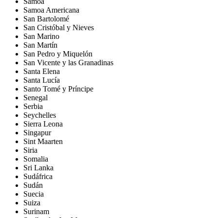
Samoa
Samoa Americana
San Bartolomé
San Cristóbal y Nieves
San Marino
San Martín
San Pedro y Miquelón
San Vicente y las Granadinas
Santa Elena
Santa Lucía
Santo Tomé y Príncipe
Senegal
Serbia
Seychelles
Sierra Leona
Singapur
Sint Maarten
Siria
Somalia
Sri Lanka
Sudáfrica
Sudán
Suecia
Suiza
Surinam