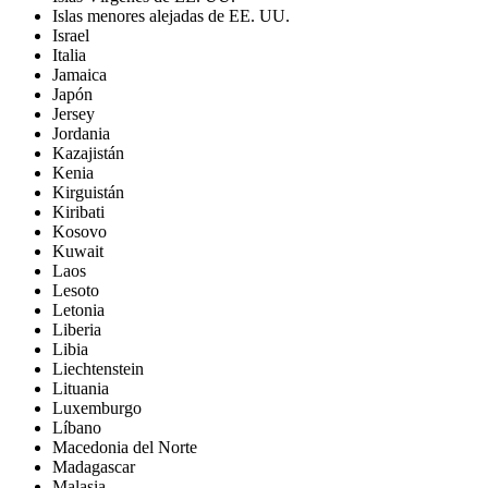
Islas menores alejadas de EE. UU.
Israel
Italia
Jamaica
Japón
Jersey
Jordania
Kazajistán
Kenia
Kirguistán
Kiribati
Kosovo
Kuwait
Laos
Lesoto
Letonia
Liberia
Libia
Liechtenstein
Lituania
Luxemburgo
Líbano
Macedonia del Norte
Madagascar
Malasia