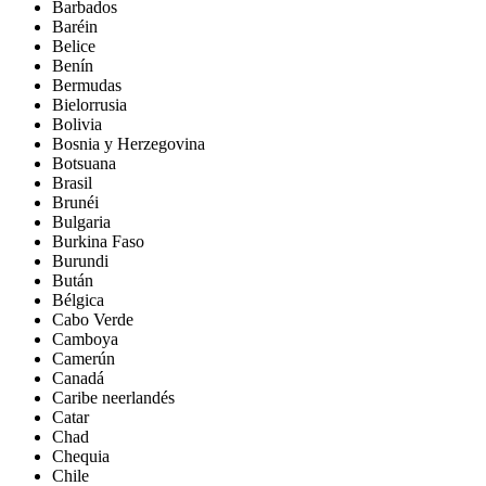
Barbados
Baréin
Belice
Benín
Bermudas
Bielorrusia
Bolivia
Bosnia y Herzegovina
Botsuana
Brasil
Brunéi
Bulgaria
Burkina Faso
Burundi
Bután
Bélgica
Cabo Verde
Camboya
Camerún
Canadá
Caribe neerlandés
Catar
Chad
Chequia
Chile