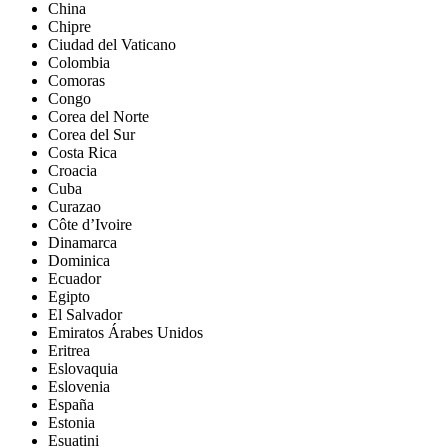
China
Chipre
Ciudad del Vaticano
Colombia
Comoras
Congo
Corea del Norte
Corea del Sur
Costa Rica
Croacia
Cuba
Curazao
Côte d’Ivoire
Dinamarca
Dominica
Ecuador
Egipto
El Salvador
Emiratos Árabes Unidos
Eritrea
Eslovaquia
Eslovenia
España
Estonia
Esuatini