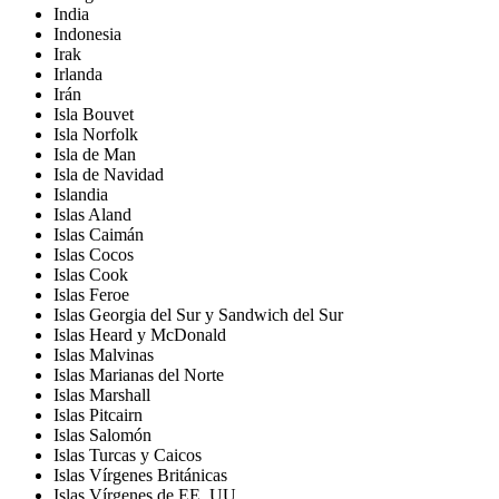
India
Indonesia
Irak
Irlanda
Irán
Isla Bouvet
Isla Norfolk
Isla de Man
Isla de Navidad
Islandia
Islas Aland
Islas Caimán
Islas Cocos
Islas Cook
Islas Feroe
Islas Georgia del Sur y Sandwich del Sur
Islas Heard y McDonald
Islas Malvinas
Islas Marianas del Norte
Islas Marshall
Islas Pitcairn
Islas Salomón
Islas Turcas y Caicos
Islas Vírgenes Británicas
Islas Vírgenes de EE. UU.