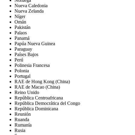
Noruega
Nueva Caledonia
Nueva Zelanda
Níger
Omán
Pakistán
Palaos
Panamá
Papúa Nueva Guinea
Paraguay
Países Bajos
Perú
Polinesia Francesa
Polonia
Portugal
RAE de Hong Kong (China)
RAE de Macao (China)
Reino Unido
República Centroafricana
República Democrática del Congo
República Dominicana
Reunión
Ruanda
Rumanía
Rusia