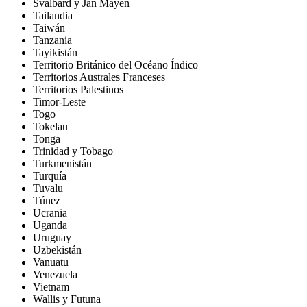
Svalbard y Jan Mayen
Tailandia
Taiwán
Tanzania
Tayikistán
Territorio Británico del Océano Índico
Territorios Australes Franceses
Territorios Palestinos
Timor-Leste
Togo
Tokelau
Tonga
Trinidad y Tobago
Turkmenistán
Turquía
Tuvalu
Túnez
Ucrania
Uganda
Uruguay
Uzbekistán
Vanuatu
Venezuela
Vietnam
Wallis y Futuna