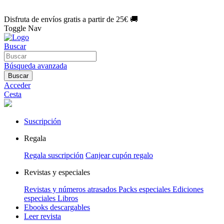
🌑 Especial Eclipse 2026:
National Geographic por solo
1€/mes
.
¡Únete hoy!
Disfruta de envíos gratis a partir de 25€ 🚚
Toggle Nav
Buscar
Búsqueda avanzada
Buscar
Acceder
Cesta
Suscripción
Regala
Regala suscripción
Canjear cupón regalo
Revistas y especiales
Revistas y números atrasados
Packs especiales
Ediciones
especiales
Libros
Ebooks descargables
Leer revista