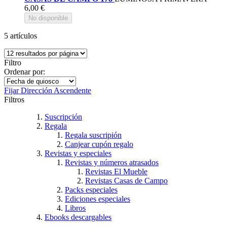
6,00 €
No disponible
5
artículos
Filtro
Ordenar por:
Fijar Dirección Ascendente
Filtros
Suscripción
Regala
Regala suscripión
Canjear cupón regalo
Revistas y especiales
Revistas y números atrasados
Revistas El Mueble
Revistas Casas de Campo
Packs especiales
Ediciones especiales
Libros
Ebooks descargables