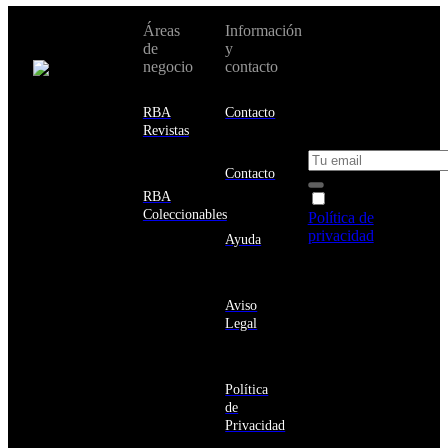
No te pierdas
Áreas
Información
Cambiar de
todas nuestras
de
y
país:
novedades y
negocio
contacto
ofertas en tu
email y consigue
Estados
un 10% de
RBA
Contacto
Unidos
descuento en tu
Revistas
próxima compra
Afganistán
Albania
Contacto
Alemania
RBA
Acepto la
Andorra
Coleccionables
Política de
Angola
privacidad
y
Ayuda
Anguila
deseo recibir
Antigua
información
y
sobre los
Barbuda
Aviso
productos y
Antártida
Legal
servicios de la
Arabia
Comunidad
Saudí
RBA
Argelia
Estás navegando
Argentina
Política
en un sitio web
Armenia
de
seguro
Aruba
Privacidad
Australia