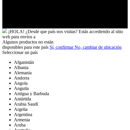
Vietnam
Wallis
y
Futuna
Yibuti
¡HOLA!
¿Desde que país nos visitas?
Estás accediendo al sitio
web para
envíos a
Algunos productos no están
disponibles para este país
Sí, confirmar
No, cambiar de ubicación
Seleccionar un país
Afganistán
Albania
Alemania
Andorra
Angola
Anguila
Antigua y Barbuda
Antártida
Arabia Saudí
Argelia
Argentina
Armenia
Aruba