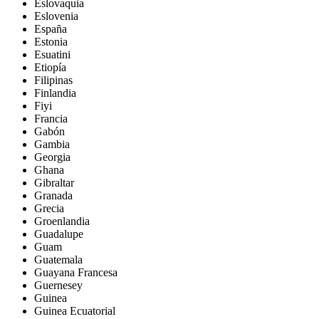
Eslovaquia
Eslovenia
España
Estonia
Esuatini
Etiopía
Filipinas
Finlandia
Fiyi
Francia
Gabón
Gambia
Georgia
Ghana
Gibraltar
Granada
Grecia
Groenlandia
Guadalupe
Guam
Guatemala
Guayana Francesa
Guernesey
Guinea
Guinea Ecuatorial