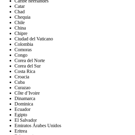
Caribe neerlandés
Catar
Chad
Chequia
Chile
China
Chipre
Ciudad del Vaticano
Colombia
Comoras
Congo
Corea del Norte
Corea del Sur
Costa Rica
Croacia
Cuba
Curazao
Côte d’Ivoire
Dinamarca
Dominica
Ecuador
Egipto
El Salvador
Emiratos Árabes Unidos
Eritrea