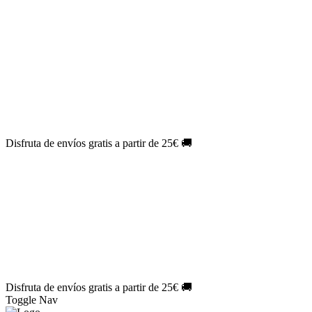
El Jueves con
-60%
¡Márcate el gol de la risa!
Aprovecha hoy
🎉
PACK ATLAS HISTÓRICO
| 👉
Consíguelo hoy al mejor precio
👈
🎁 Suscríbete a tu revista favorita y llévate un
REGALO
EXCLUSIVO
.
¡Aprovecha ya!
⏳¡ÚLTIMO DÍA!
Labores por solo
1€/mes
¡Empieza tu próxima
creación ahora!
🔥¡ÚLTIMO DÍA!
Patrones por solo
1€/mes
¡No te quedes sin tus
patrones favoritos!
Disfruta de envíos gratis a partir de 25€ 🚚
El Jueves con
-60%
¡Márcate el gol de la risa!
Aprovecha hoy
🎉
PACK ATLAS HISTÓRICO
| 👉
Consíguelo hoy al mejor precio
👈
🎁 Suscríbete a tu revista favorita y llévate un
REGALO
EXCLUSIVO
.
¡Aprovecha ya!
⏳¡ÚLTIMO DÍA!
Labores por solo
1€/mes
¡Empieza tu próxima
creación ahora!
🔥¡ÚLTIMO DÍA!
Patrones por solo
1€/mes
¡No te quedes sin tus
patrones favoritos!
Disfruta de envíos gratis a partir de 25€ 🚚
Toggle Nav