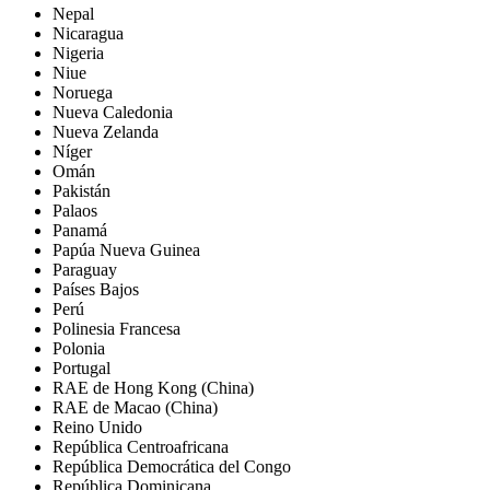
Nepal
Nicaragua
Nigeria
Niue
Noruega
Nueva Caledonia
Nueva Zelanda
Níger
Omán
Pakistán
Palaos
Panamá
Papúa Nueva Guinea
Paraguay
Países Bajos
Perú
Polinesia Francesa
Polonia
Portugal
RAE de Hong Kong (China)
RAE de Macao (China)
Reino Unido
República Centroafricana
República Democrática del Congo
República Dominicana