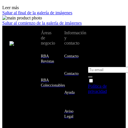
Leer más
Saltar al final de la galería de imágenes
Saltar al comienzo de la galería de imágenes
No te pierdas
Áreas
Información
Cambiar de
todas nuestras
de
y
país:
novedades y
negocio
contacto
ofertas en tu
email y consigue
Estados
un 10% de
RBA
Contacto
Unidos
descuento en tu
Revistas
próxima compra
Afganistán
Albania
Contacto
Alemania
RBA
Acepto la
Andorra
Coleccionables
Política de
Angola
privacidad
y
Ayuda
Anguila
deseo recibir
Antigua
información
y
sobre los
Barbuda
Aviso
productos y
Antártida
Legal
servicios de la
Arabia
Comunidad
Saudí
RBA