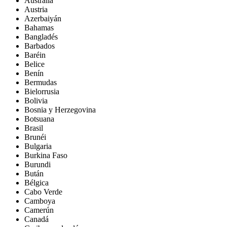
Australia
Austria
Azerbaiyán
Bahamas
Bangladés
Barbados
Baréin
Belice
Benín
Bermudas
Bielorrusia
Bolivia
Bosnia y Herzegovina
Botsuana
Brasil
Brunéi
Bulgaria
Burkina Faso
Burundi
Bután
Bélgica
Cabo Verde
Camboya
Camerún
Canadá