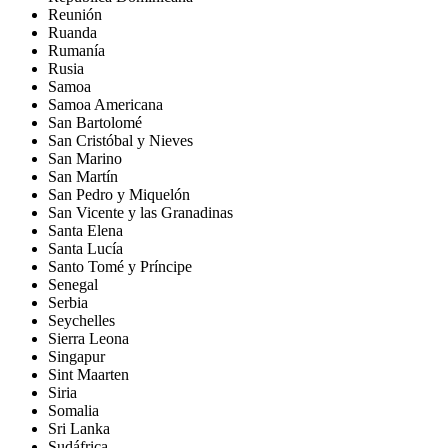
Reunión
Ruanda
Rumanía
Rusia
Samoa
Samoa Americana
San Bartolomé
San Cristóbal y Nieves
San Marino
San Martín
San Pedro y Miquelón
San Vicente y las Granadinas
Santa Elena
Santa Lucía
Santo Tomé y Príncipe
Senegal
Serbia
Seychelles
Sierra Leona
Singapur
Sint Maarten
Siria
Somalia
Sri Lanka
Sudáfrica