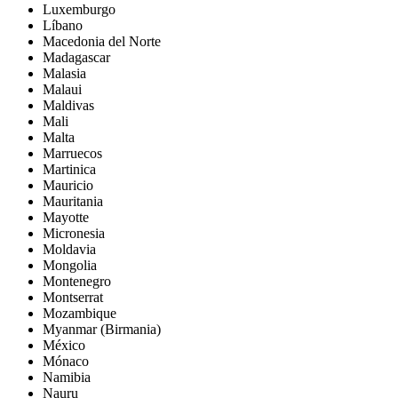
Luxemburgo
Líbano
Macedonia del Norte
Madagascar
Malasia
Malaui
Maldivas
Mali
Malta
Marruecos
Martinica
Mauricio
Mauritania
Mayotte
Micronesia
Moldavia
Mongolia
Montenegro
Montserrat
Mozambique
Myanmar (Birmania)
México
Mónaco
Namibia
Nauru