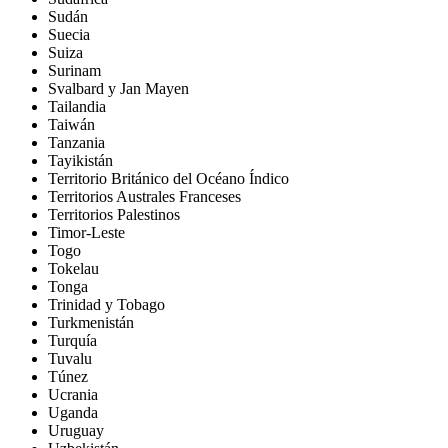
Sudán
Suecia
Suiza
Surinam
Svalbard y Jan Mayen
Tailandia
Taiwán
Tanzania
Tayikistán
Territorio Británico del Océano Índico
Territorios Australes Franceses
Territorios Palestinos
Timor-Leste
Togo
Tokelau
Tonga
Trinidad y Tobago
Turkmenistán
Turquía
Tuvalu
Túnez
Ucrania
Uganda
Uruguay