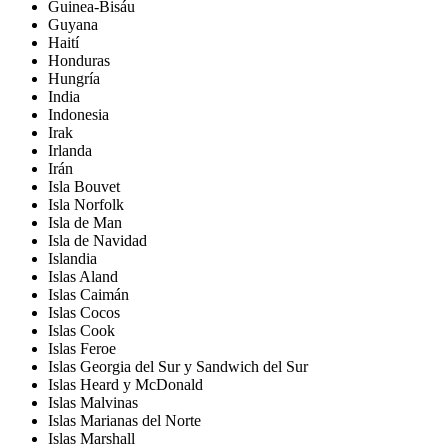
Guinea-Bisáu
Guyana
Haití
Honduras
Hungría
India
Indonesia
Irak
Irlanda
Irán
Isla Bouvet
Isla Norfolk
Isla de Man
Isla de Navidad
Islandia
Islas Aland
Islas Caimán
Islas Cocos
Islas Cook
Islas Feroe
Islas Georgia del Sur y Sandwich del Sur
Islas Heard y McDonald
Islas Malvinas
Islas Marianas del Norte
Islas Marshall