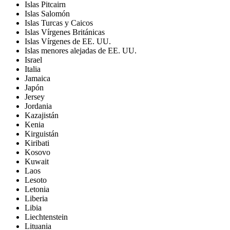
Islas Pitcairn
Islas Salomón
Islas Turcas y Caicos
Islas Vírgenes Británicas
Islas Vírgenes de EE. UU.
Islas menores alejadas de EE. UU.
Israel
Italia
Jamaica
Japón
Jersey
Jordania
Kazajistán
Kenia
Kirguistán
Kiribati
Kosovo
Kuwait
Laos
Lesoto
Letonia
Liberia
Libia
Liechtenstein
Lituania