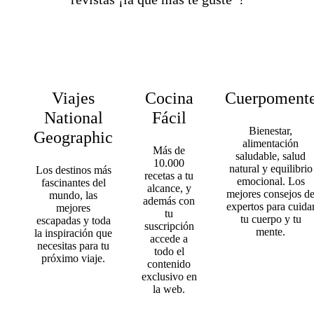
Viajes
Cocina
Cuerpoment
National
Fácil
Bienestar,
Geographic
alimentación
Más de
saludable, salud
10.000
natural y equilibrio
Los destinos más
recetas a tu
emocional. Los
fascinantes del
alcance, y
mejores consejos d
mundo, las
además con
expertos para cuida
mejores
tu
tu cuerpo y tu
escapadas y toda
suscripción
mente.
la inspiración que
accede a
necesitas para tu
todo el
próximo viaje.
contenido
exclusivo en
la web.