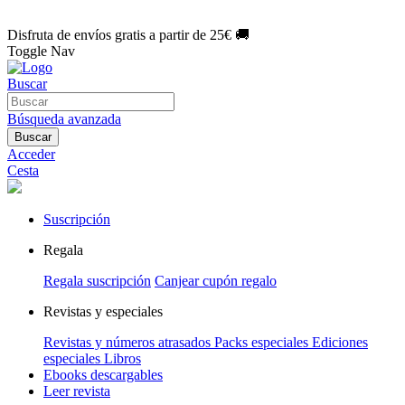
🌑 Especial Eclipse 2026:
National Geographic por solo
1€/mes
.
¡Únete hoy!
Disfruta de envíos gratis a partir de 25€ 🚚
Toggle Nav
Buscar
Búsqueda avanzada
Buscar
Acceder
Cesta
Suscripción
Regala
Regala suscripción
Canjear cupón regalo
Revistas y especiales
Revistas y números atrasados
Packs especiales
Ediciones
especiales
Libros
Ebooks descargables
Leer revista