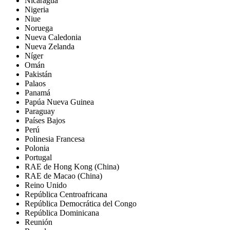
Nicaragua
Nigeria
Niue
Noruega
Nueva Caledonia
Nueva Zelanda
Níger
Omán
Pakistán
Palaos
Panamá
Papúa Nueva Guinea
Paraguay
Países Bajos
Perú
Polinesia Francesa
Polonia
Portugal
RAE de Hong Kong (China)
RAE de Macao (China)
Reino Unido
República Centroafricana
República Democrática del Congo
República Dominicana
Reunión