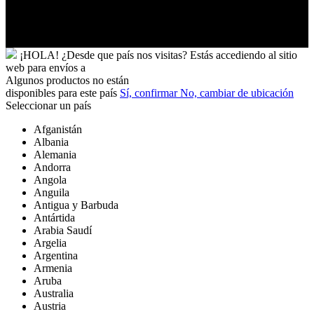
y
Futuna
Yibuti
¡HOLA!
¿Desde que país nos visitas?
Estás accediendo al sitio
web para
envíos a
Algunos productos no están
disponibles para este país
Sí, confirmar
No, cambiar de ubicación
Seleccionar un país
Afganistán
Albania
Alemania
Andorra
Angola
Anguila
Antigua y Barbuda
Antártida
Arabia Saudí
Argelia
Argentina
Armenia
Aruba
Australia
Austria