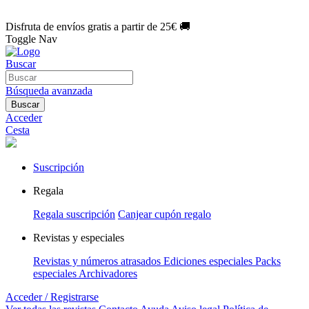
🌑 Especial Eclipse 2026:
National Geographic por solo
1€/mes
.
¡Únete hoy!
Disfruta de envíos gratis a partir de 25€ 🚚
Toggle Nav
Buscar
Búsqueda avanzada
Buscar
Acceder
Cesta
Suscripción
Regala
Regala suscripción
Canjear cupón regalo
Revistas y especiales
Revistas y números atrasados
Ediciones especiales
Packs
especiales
Archivadores
Acceder / Registrarse