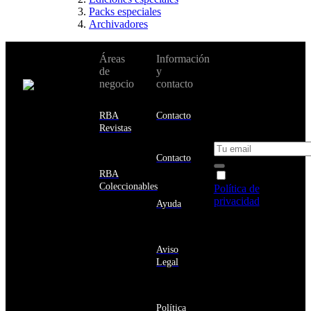
Packs especiales
Archivadores
No te pierdas
Áreas
Información
Cambiar de
todas nuestras
de
y
país:
novedades y
negocio
contacto
ofertas en tu
email y consigue
Estados
un 10% de
RBA
Contacto
Unidos
descuento en tu
Revistas
próxima compra
Afganistán
Albania
Contacto
Alemania
RBA
Acepto la
Andorra
Coleccionables
Política de
Angola
privacidad
y
Ayuda
Anguila
deseo recibir
Antigua
información
y
sobre los
Barbuda
Aviso
productos y
Antártida
Legal
servicios de la
Arabia
Comunidad
Saudí
RBA
Argelia
Estás navegando
Argentina
Política