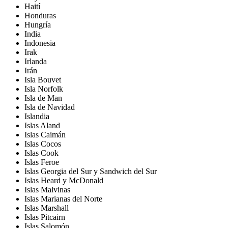
Haití
Honduras
Hungría
India
Indonesia
Irak
Irlanda
Irán
Isla Bouvet
Isla Norfolk
Isla de Man
Isla de Navidad
Islandia
Islas Aland
Islas Caimán
Islas Cocos
Islas Cook
Islas Feroe
Islas Georgia del Sur y Sandwich del Sur
Islas Heard y McDonald
Islas Malvinas
Islas Marianas del Norte
Islas Marshall
Islas Pitcairn
Islas Salomón