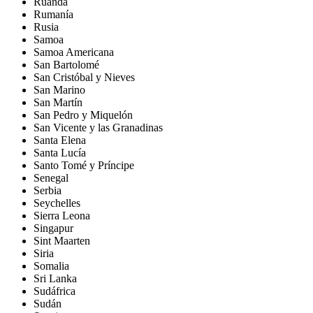
Ruanda
Rumanía
Rusia
Samoa
Samoa Americana
San Bartolomé
San Cristóbal y Nieves
San Marino
San Martín
San Pedro y Miquelón
San Vicente y las Granadinas
Santa Elena
Santa Lucía
Santo Tomé y Príncipe
Senegal
Serbia
Seychelles
Sierra Leona
Singapur
Sint Maarten
Siria
Somalia
Sri Lanka
Sudáfrica
Sudán