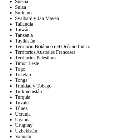
Suecia
Suiza
Surinam
Svalbard y Jan Mayen
Tailandia
Taiwán
Tanzania
Tayikistán
Territorio Británico del Océano Índico
Territorios Australes Franceses
Territorios Palestinos
Timor-Leste
Togo
Tokelau
Tonga
Trinidad y Tobago
Turkmenistán
Turquía
Tuvalu
Túnez
Ucrania
Uganda
Uruguay
Uzbekistán
Vanuatu