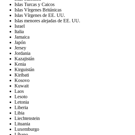
Islas Turcas y Caicos
Islas Vírgenes Británicas
Islas Vírgenes de EE. UU.
Islas menores alejadas de EE. UU.
Israel
Italia
Jamaica
Japón
Jersey
Jordania
Kazajistán
Kenia
Kirguistán
Kiribati
Kosovo
Kuwait
Laos
Lesoto
Letonia
Liberia
Libia
Liechtenstein
Lituania
Luxemburgo
Líbano