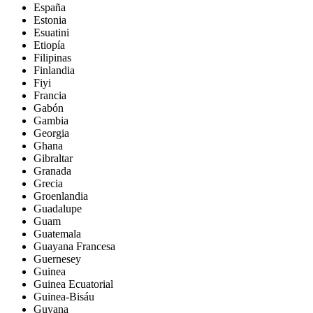
España
Estonia
Esuatini
Etiopía
Filipinas
Finlandia
Fiyi
Francia
Gabón
Gambia
Georgia
Ghana
Gibraltar
Granada
Grecia
Groenlandia
Guadalupe
Guam
Guatemala
Guayana Francesa
Guernesey
Guinea
Guinea Ecuatorial
Guinea-Bisáu
Guyana