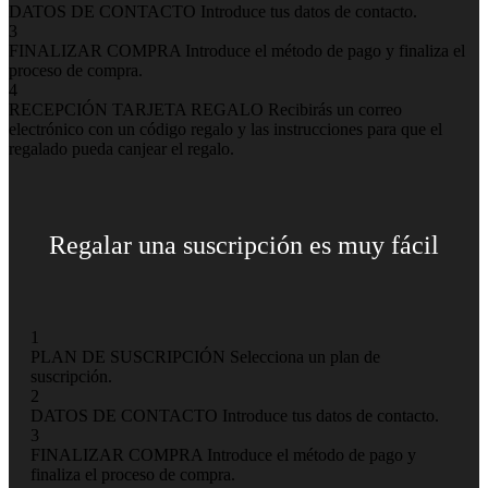
DATOS DE CONTACTO
Introduce tus datos de contacto.
3
FINALIZAR COMPRA
Introduce el método de pago y finaliza el
proceso de compra.
4
RECEPCIÓN TARJETA REGALO
Recibirás un correo
electrónico con un código regalo y las instrucciones para que el
regalado pueda canjear el regalo.
Regalar una suscripción es muy fácil
1
PLAN DE SUSCRIPCIÓN
Selecciona un plan de
suscripción.
2
DATOS DE CONTACTO
Introduce tus datos de contacto.
3
FINALIZAR COMPRA
Introduce el método de pago y
finaliza el proceso de compra.