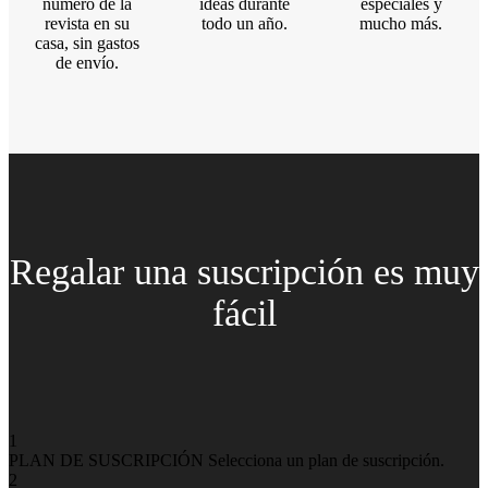
número de la
ideas durante
especiales
y
revista en su
todo un año.
mucho más.
casa, sin gastos
de envío.
Regalar una suscripción es muy
fácil
1
PLAN DE SUSCRIPCIÓN
Selecciona un plan de suscripción.
2