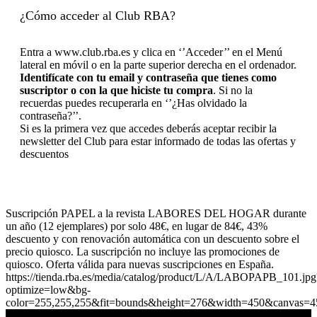
¿Cómo acceder al Club RBA?
Entra a www.club.rba.es y clica en ‘’Acceder’’ en el Menú
lateral en móvil o en la parte superior derecha en el ordenador.
Identifícate con tu email y contraseña que tienes como
suscriptor o con la que hiciste tu compra
. Si no la
recuerdas puedes recuperarla en ‘’¿Has olvidado la
contraseña?’’.
Si es la primera vez que accedes deberás aceptar recibir la
newsletter del Club para estar informado de todas las ofertas y
descuentos
Suscripción PAPEL a la revista LABORES DEL HOGAR durante
un año (12 ejemplares) por solo 48€, en lugar de 84€, 43%
descuento y con renovación automática con un descuento sobre el
precio quiosco. La suscripción no incluye las promociones de
quiosco. Oferta válida para nuevas suscripciones en España.
https://tienda.rba.es/media/catalog/product/L/A/LABOPAPB_101.jpg
optimize=low&bg-
color=255,255,255&fit=bounds&height=276&width=450&canvas=4
No te pierdas