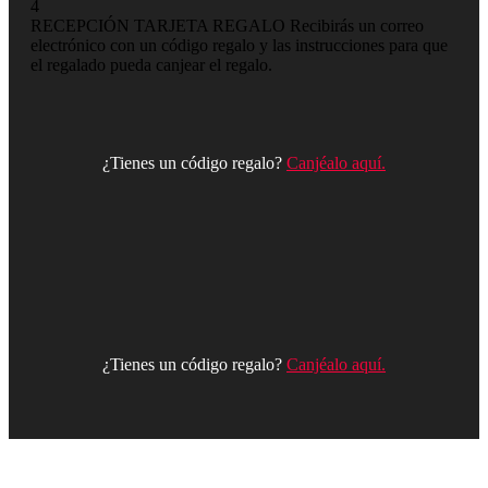
4
RECEPCIÓN TARJETA REGALO
Recibirás un correo
electrónico con un código regalo y las instrucciones para que
el regalado pueda canjear el regalo.
¿Tienes un código regalo?
Canjéalo aquí.
¿Tienes un código regalo?
Canjéalo aquí.