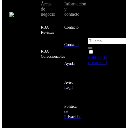
Áreas
Información
Cambiar de
todas nuestras
de
y
país:
novedades y
negocio
contacto
ofertas en tu
email y consigue
Estados
un 10% de
RBA
Contacto
Unidos
descuento en tu
Revistas
próxima compra
Afganistán
Albania
Contacto
Alemania
RBA
Acepto la
Andorra
Coleccionables
Política de
Angola
privacidad
y
Ayuda
Anguila
deseo recibir
Antigua
información
y
sobre los
Barbuda
Aviso
productos y
Antártida
Legal
servicios de la
Arabia
Comunidad
Saudí
RBA
Argelia
Estás navegando
Argentina
Política
en un sitio web
Armenia
de
seguro
Aruba
Privacidad
Australia
Austria