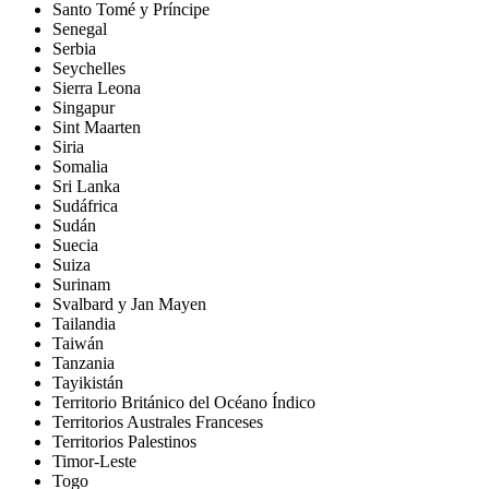
Santo Tomé y Príncipe
Senegal
Serbia
Seychelles
Sierra Leona
Singapur
Sint Maarten
Siria
Somalia
Sri Lanka
Sudáfrica
Sudán
Suecia
Suiza
Surinam
Svalbard y Jan Mayen
Tailandia
Taiwán
Tanzania
Tayikistán
Territorio Británico del Océano Índico
Territorios Australes Franceses
Territorios Palestinos
Timor-Leste
Togo