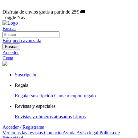
🌑 Especial Eclipse 2026:
National Geographic por solo
1€/mes
.
¡Únete hoy!
Disfruta de envíos gratis a partir de 25€ 🚚
Toggle Nav
Buscar
Búsqueda avanzada
Buscar
Acceder
Cesta
Suscripción
Regala
Regalar suscripción
Canjear cupón regalo
Revistas y especiales
Revistas y números atrasados
Libros
Acceder / Registrarse
Ver todas las revistas
Contacto
Ayuda
Aviso legal
Política de