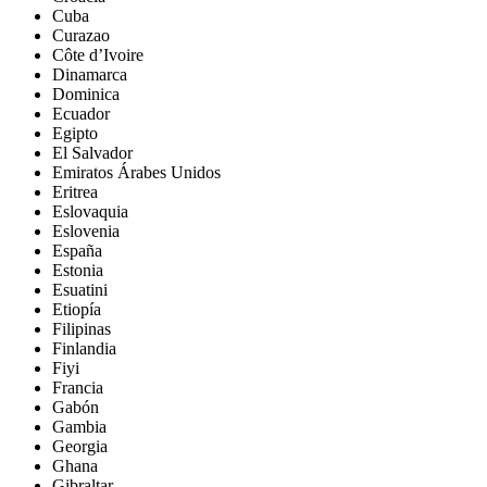
Cuba
Curazao
Côte d’Ivoire
Dinamarca
Dominica
Ecuador
Egipto
El Salvador
Emiratos Árabes Unidos
Eritrea
Eslovaquia
Eslovenia
España
Estonia
Esuatini
Etiopía
Filipinas
Finlandia
Fiyi
Francia
Gabón
Gambia
Georgia
Ghana
Gibraltar