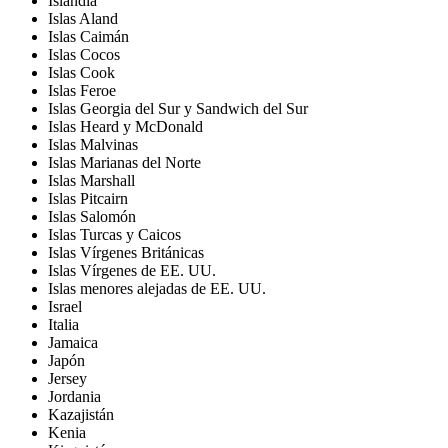
Islandia
Islas Aland
Islas Caimán
Islas Cocos
Islas Cook
Islas Feroe
Islas Georgia del Sur y Sandwich del Sur
Islas Heard y McDonald
Islas Malvinas
Islas Marianas del Norte
Islas Marshall
Islas Pitcairn
Islas Salomón
Islas Turcas y Caicos
Islas Vírgenes Británicas
Islas Vírgenes de EE. UU.
Islas menores alejadas de EE. UU.
Israel
Italia
Jamaica
Japón
Jersey
Jordania
Kazajistán
Kenia