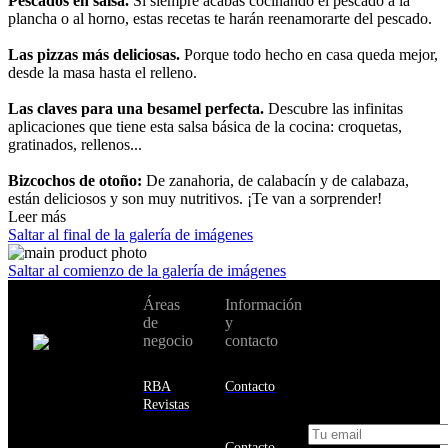
Pescados en salsa.
Si siempre acabas cocinando el pescado a la
plancha o al horno, estas recetas te harán reenamorarte del pescado.
Las pizzas más deliciosas.
Porque todo hecho en casa queda mejor,
desde la masa hasta el relleno.
Las claves para una besamel perfecta.
Descubre las infinitas
aplicaciones que tiene esta salsa básica de la cocina: croquetas,
gratinados, rellenos...
Bizcochos de otoño
:
De zanahoria, de calabacín y de calabaza,
están deliciosos y son muy nutritivos. ¡Te van a sorprender!
Leer más
Saltar al final de la galería de imágenes
Saltar al comienzo de la galería de imágenes
No te pierdas
Áreas
Información
Cambiar de
todas nuestras
de
y
país:
novedades y
negocio
contacto
ofertas en tu
email y consigue
Estados
un 10% de
RBA
Contacto
Unidos
descuento en tu
Revistas
próxima compra
Afganistán
Contacto