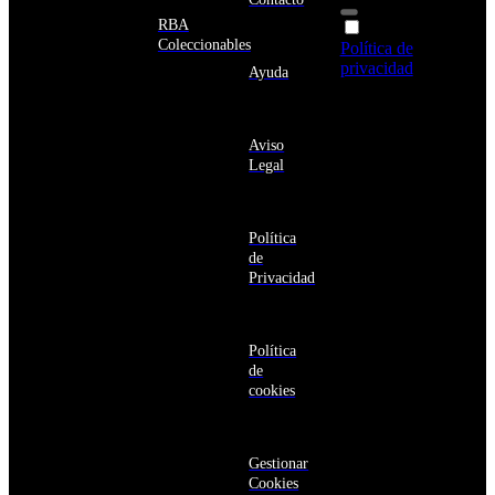
Albania
Alemania
RBA
Acepto la
Andorra
Coleccionables
Política de
Angola
privacidad
y
Ayuda
Anguila
deseo recibir
Antigua
información
y
sobre los
Barbuda
Aviso
productos y
Antártida
Legal
servicios de la
Arabia
Comunidad
Saudí
RBA
Argelia
Estás navegando
Argentina
Política
en un sitio web
Armenia
de
seguro
Aruba
Privacidad
Australia
Austria
Azerbaiyán
Política
Bahamas
de
Bangladés
cookies
Barbados
Baréin
Belice
Benín
Gestionar
Bermudas
Cookies