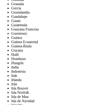
Granada
Grecia
Groenlandia
Guadalupe
Guam
Guatemala
Guayana Francesa
Guernesey
Guinea
Guinea Ecuatorial
Guinea-Bisáu
Guyana
Haití
Honduras
Hungría
India
Indonesia
Irak
Irlanda
Irán
Isla Bouvet
Isla Norfolk
Isla de Man
Isla de Navidad