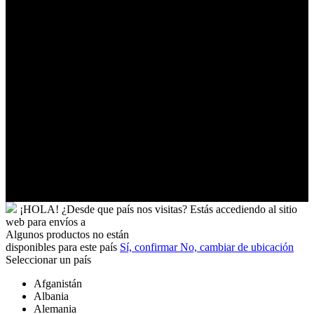
Turkmenistán
Turquía
Tuvalu
Túnez
Ucrania
Uganda
Uruguay
Uzbekistán
Vanuatu
Venezuela
Vietnam
Wallis
y
Futuna
Yibuti
¡HOLA!
¿Desde que país nos visitas?
Estás accediendo al sitio
web para
envíos a
Algunos productos no están
disponibles para este país
Sí, confirmar
No, cambiar de ubicación
Seleccionar un país
Afganistán
Albania
Alemania