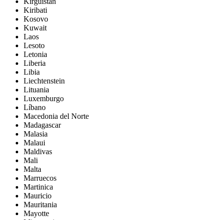
Kirguistán
Kiribati
Kosovo
Kuwait
Laos
Lesoto
Letonia
Liberia
Libia
Liechtenstein
Lituania
Luxemburgo
Líbano
Macedonia del Norte
Madagascar
Malasia
Malaui
Maldivas
Mali
Malta
Marruecos
Martinica
Mauricio
Mauritania
Mayotte