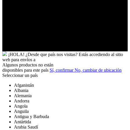
Uruguay
Uzbekistán
Vanuatu
Venezuela
Vietnam
Wallis
y
Futuna
Yibuti
¡HOLA!
¿Desde que país nos visitas?
Estás accediendo al sitio
web para
envíos a
Algunos productos no están
disponibles para este país
Sí, confirmar
No, cambiar de ubicación
Seleccionar un país
Afganistán
Albania
Alemania
Andorra
Angola
Anguila
Antigua y Barbuda
Antártida
Arabia Saudí