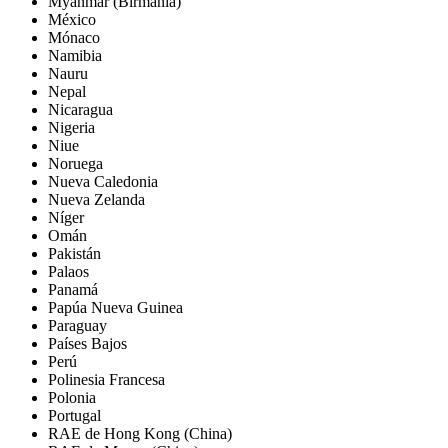
Myanmar (Birmania)
México
Mónaco
Namibia
Nauru
Nepal
Nicaragua
Nigeria
Niue
Noruega
Nueva Caledonia
Nueva Zelanda
Níger
Omán
Pakistán
Palaos
Panamá
Papúa Nueva Guinea
Paraguay
Países Bajos
Perú
Polinesia Francesa
Polonia
Portugal
RAE de Hong Kong (China)