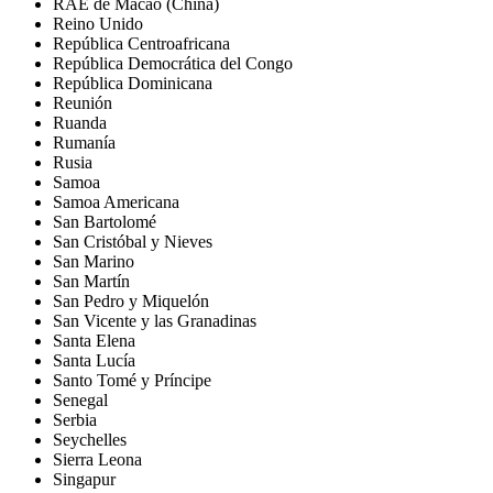
RAE de Macao (China)
Reino Unido
República Centroafricana
República Democrática del Congo
República Dominicana
Reunión
Ruanda
Rumanía
Rusia
Samoa
Samoa Americana
San Bartolomé
San Cristóbal y Nieves
San Marino
San Martín
San Pedro y Miquelón
San Vicente y las Granadinas
Santa Elena
Santa Lucía
Santo Tomé y Príncipe
Senegal
Serbia
Seychelles
Sierra Leona
Singapur