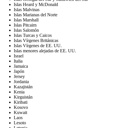
Islas Heard y McDonald
Islas Malvinas
Islas Marianas del Norte
Islas Marshall
Islas Pitcairn
Islas Salomón
Islas Turcas y Caicos
Islas Vírgenes Británicas
Islas Vírgenes de EE. UU.
Islas menores alejadas de EE. UU.
Israel
Italia
Jamaica
Japón
Jersey
Jordania
Kazajistán
Kenia
Kirguistán
Kiribati
Kosovo
Kuwait
Laos
Lesoto
Letonia