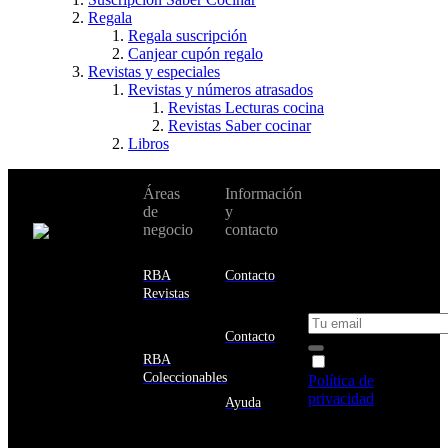
Regala
Regala suscripción
Canjear cupón regalo
Revistas y especiales
Revistas y números atrasados
Revistas Lecturas cocina
Revistas Saber cocinar
Libros
No te pierdas
Áreas
Información
Cambiar de
todas nuestras
de
y
país:
novedades y
negocio
contacto
ofertas en tu
email y consigue
Estados
un 10% de
RBA
Contacto
Unidos
descuento en tu
Revistas
próxima compra
Afganistán
Albania
Contacto
Alemania
RBA
Acepto la
Andorra
Coleccionables
Política de
Angola
privacidad
y
Ayuda
Anguila
deseo recibir
Antigua
información
y