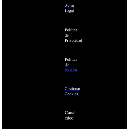
sobre los
Barbuda
Aviso
productos y
Antártida
Legal
servicios de la
Arabia
Comunidad
Saudí
RBA
Argelia
Estás navegando
Argentina
Política
en un sitio web
Armenia
de
seguro
Aruba
Privacidad
Australia
Austria
Azerbaiyán
Política
Bahamas
de
Bangladés
cookies
Barbados
Baréin
Belice
Benín
Gestionar
Bermudas
Cookies
Bielorrusia
Bolivia
Bosnia
Canal
y
ético
Herzegovina
Botsuana
Brasil