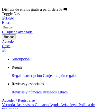
🌑 Especial Eclipse 2026:
National Geographic por solo
1€/mes
.
¡Únete hoy!
Disfruta de envíos gratis a partir de 25€ 🚚
Toggle Nav
Buscar
Búsqueda avanzada
Buscar
Acceder
Cesta
Suscripción
Regala
Regalar suscripción
Canjear cupón regalo
Revistas y especiales
Revistas y números atrasados
Libros
Acceder / Registrarse
Ver todas las revistas
Contacto
Ayuda
Aviso legal
Política de