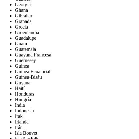
Georgia
Ghana
Gibraltar
Granada
Grecia
Groenlandia
Guadalupe
Guam
Guatemala
Guayana Francesa
Guernesey
Guinea
Guinea Ecuatorial
Guinea-Bisáu
Guyana
Haití
Honduras
Hungría
India
Indonesia
Irak
Irlanda
Irán
Isla Bouvet
Isla Norfolk