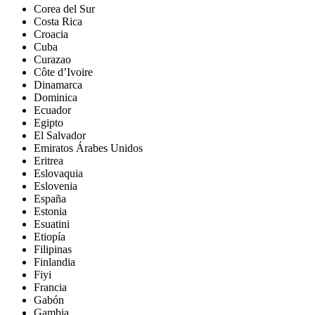
Corea del Sur
Costa Rica
Croacia
Cuba
Curazao
Côte d’Ivoire
Dinamarca
Dominica
Ecuador
Egipto
El Salvador
Emiratos Árabes Unidos
Eritrea
Eslovaquia
Eslovenia
España
Estonia
Esuatini
Etiopía
Filipinas
Finlandia
Fiyi
Francia
Gabón
Gambia