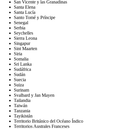
San Vicente y las Granadinas
Santa Elena
Santa Lucía
Santo Tomé y Príncipe
Senegal
Serbia
Seychelles
Sierra Leona
Singapur
Sint Maarten
Siria
Somalia
Sri Lanka
Sudáfrica
Sudán
Suecia
Suiza
Surinam
Svalbard y Jan Mayen
Tailandia
Taiwán
Tanzania
Tayikistán
Territorio Británico del Océano Índico
Territorios Australes Franceses