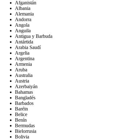
Afganistán
Albania
Alemania
Andorra
Angola
Anguila
Antigua y Barbuda
Antártida
Arabia Saudí
Argelia
Argentina
Armenia
Aruba
Australia
Austria
Azerbaiyán
Bahamas
Bangladés
Barbados
Baréin
Belice
Benín
Bermudas
Bielorrusia
Bolivia