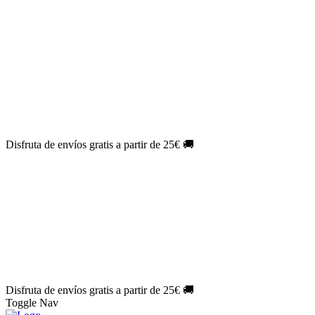
El Jueves con
-60%
¡Márcate el gol de la risa!
Aprovecha hoy
🎉
PACK ATLAS HISTÓRICO
| 👉
Consíguelo hoy al mejor precio
👈
🎁 Suscríbete a tu revista favorita y llévate un
REGALO
EXCLUSIVO
.
¡Aprovecha ya!
⏳¡ÚLTIMO DÍA!
Labores por solo
1€/mes
¡Empieza tu próxima
creación ahora!
🔥¡ÚLTIMO DÍA!
Patrones por solo
1€/mes
¡No te quedes sin tus
patrones favoritos!
Disfruta de envíos gratis a partir de 25€ 🚚
El Jueves con
-60%
¡Márcate el gol de la risa!
Aprovecha hoy
🎉
PACK ATLAS HISTÓRICO
| 👉
Consíguelo hoy al mejor precio
👈
🎁 Suscríbete a tu revista favorita y llévate un
REGALO
EXCLUSIVO
.
¡Aprovecha ya!
⏳¡ÚLTIMO DÍA!
Labores por solo
1€/mes
¡Empieza tu próxima
creación ahora!
🔥¡ÚLTIMO DÍA!
Patrones por solo
1€/mes
¡No te quedes sin tus
patrones favoritos!
Disfruta de envíos gratis a partir de 25€ 🚚
Toggle Nav