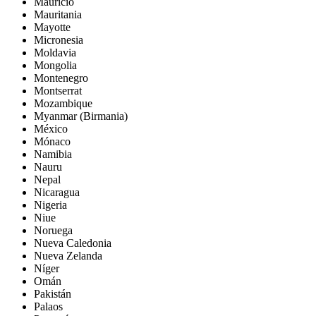
Mauricio
Mauritania
Mayotte
Micronesia
Moldavia
Mongolia
Montenegro
Montserrat
Mozambique
Myanmar (Birmania)
México
Mónaco
Namibia
Nauru
Nepal
Nicaragua
Nigeria
Niue
Noruega
Nueva Caledonia
Nueva Zelanda
Níger
Omán
Pakistán
Palaos