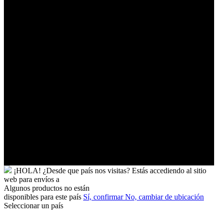
Trinidad
y
Tobago
Turkmenistán
Turquía
Tuvalu
Túnez
Ucrania
Uganda
Uruguay
Uzbekistán
Vanuatu
Venezuela
Vietnam
Wallis
y
Futuna
Yibuti
¡HOLA!
¿Desde que país nos visitas?
Estás accediendo al sitio
web para
envíos a
Algunos productos no están
disponibles para este país
Sí, confirmar
No, cambiar de ubicación
Seleccionar un país