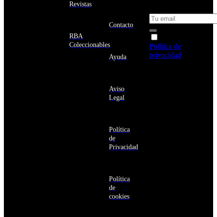
Unidos
descuento en tu
Revistas
próxima compra
Afganistán
Albania
Contacto
Alemania
RBA
Acepto la
Andorra
Coleccionables
Política de
Angola
privacidad
y
Ayuda
Anguila
deseo recibir
Antigua
información
y
sobre los
Barbuda
Aviso
productos y
Antártida
Legal
servicios de la
Arabia
Comunidad
Saudí
RBA
Argelia
Estás navegando
Argentina
Política
en un sitio web
Armenia
de
seguro
Aruba
Privacidad
Australia
Austria
Azerbaiyán
Política
Bahamas
de
Bangladés
cookies
Barbados
Baréin