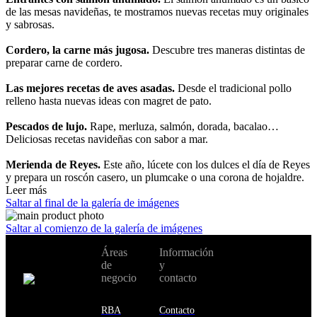
de las mesas navideñas, te mostramos nuevas recetas muy originales
y sabrosas.
Cordero, la carne más jugosa.
Descubre tres maneras distintas de
preparar carne de cordero.
Las mejores recetas de aves asadas.
Desde el tradicional pollo
relleno hasta nuevas ideas con magret de pato.
Pescados de lujo.
Rape, merluza, salmón, dorada, bacalao…
Deliciosas recetas navideñas con sabor a mar.
Merienda de Reyes.
Este año, lúcete con los dulces el día de Reyes
y prepara un roscón casero, un plumcake o una corona de hojaldre.
Leer más
Saltar al final de la galería de imágenes
Saltar al comienzo de la galería de imágenes
No te pierdas
Áreas
Información
Cambiar de
todas nuestras
de
y
país:
novedades y
negocio
contacto
ofertas en tu
email y consigue
Estados
un 10% de
RBA
Contacto