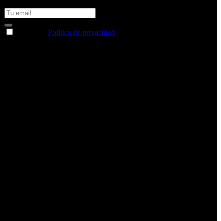
consigue un 10% de descuento en tu próxima compra
Acepto la
Política de privacidad
y deseo recibir información
sobre los productos y servicios de la Comunidad RBA
Estás navegando en un sitio web seguro