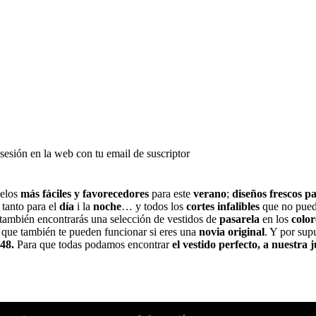
r sesión en la web con tu email de suscriptor
elos
más fáciles y favorecedores
para este
verano
;
diseños frescos
pa
tanto para el
día
i la
noche
… y todos los
cortes infalibles
que no pued
ambién encontrarás una selección de vestidos de
pasarela
en los
colo
que también te pueden funcionar si eres una
novia original
. Y por sup
48.
Para que todas podamos encontrar
el vestido perfecto, a nuestra