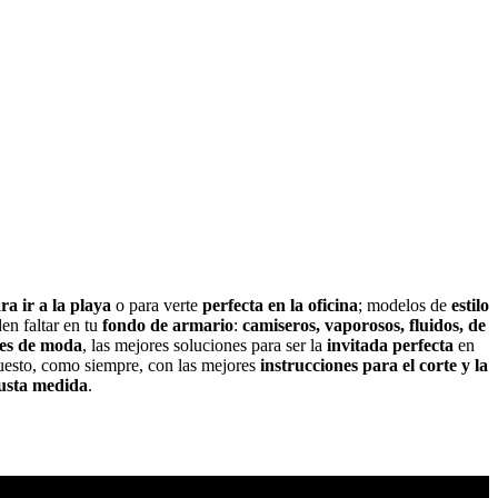
ra ir a la playa
o para verte
perfecta en la oficina
; modelos de
estilo
en faltar en tu
fondo de armario
:
camiseros, vaporosos, fluidos, de
res de moda
, las mejores soluciones para ser la
invitada perfecta
en
uesto, como siempre, con las mejores
instrucciones para el corte y la
 justa medida
.
No te pierdas todas nuestras novedades y ofertas en tu email y