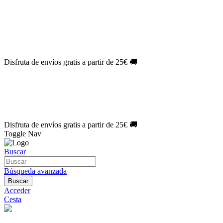
El Jueves con
-60%
¡Márcate el gol de la risa!
Aprovecha hoy
🎉
PACK ATLAS HISTÓRICO
| 👉
Consíguelo hoy al mejor precio

🎁 Suscríbete a tu revista favorita y llévate un
REGALO EXCLUSI
⏳¡ÚLTIMO DÍA!
Labores por solo
1€/mes
¡Empieza tu próxima cre
🔥¡ÚLTIMO DÍA!
Patrones por solo
1€/mes
¡No te quedes sin tus p
Disfruta de envíos gratis a partir de 25€ 🚚
El Jueves con
-60%
¡Márcate el gol de la risa!
Aprovecha hoy
🎉
PACK ATLAS HISTÓRICO
| 👉
Consíguelo hoy al mejor precio

🎁 Suscríbete a tu revista favorita y llévate un
REGALO EXCLUSI
⏳¡ÚLTIMO DÍA!
Labores por solo
1€/mes
¡Empieza tu próxima cre
🔥¡ÚLTIMO DÍA!
Patrones por solo
1€/mes
¡No te quedes sin tus p
Disfruta de envíos gratis a partir de 25€ 🚚
Toggle Nav
Buscar
Búsqueda avanzada
Buscar
Acceder
Cesta