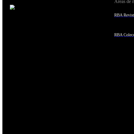
Áreas de 
Cambiar de país:
Estados Unidos
RBA Revist
Afganistán
Albania
Alemania
Andorra
RBA Colecc
Angola
Anguila
Antigua y Barbuda
Antártida
Arabia Saudí
Argelia
Argentina
Armenia
Aruba
Australia
Austria
Azerbaiyán
Bahamas
Bangladés
Barbados
Baréin
Belice
Benín