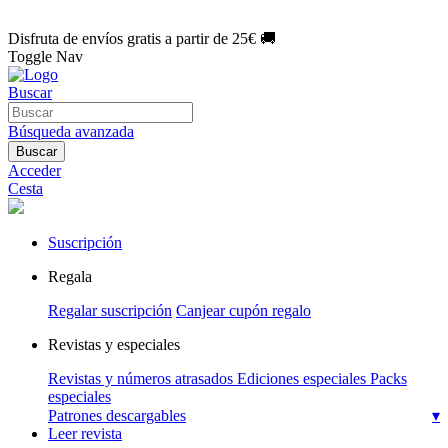
🌑 Especial Eclipse 2026:
National Geographic por solo
1€/mes
.
¡Únete hoy!
Disfruta de envíos gratis a partir de 25€ 🚚
Toggle Nav
Buscar
Búsqueda avanzada
Buscar
Acceder
Cesta
Suscripción
Regala
Regalar suscripción
Canjear cupón regalo
Revistas y especiales
Revistas y números atrasados
Ediciones especiales
Packs
especiales
Patrones descargables
▾
Leer revista