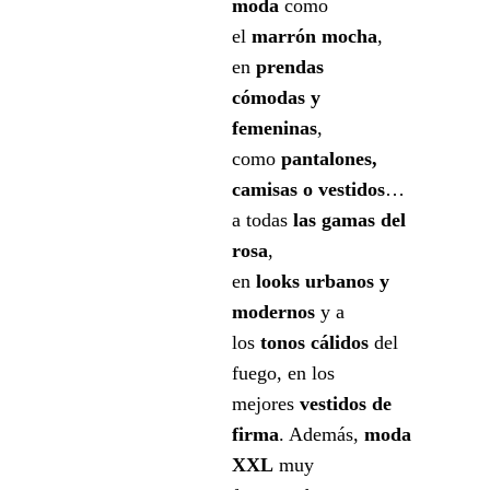
moda
como
el
marr
ó
n mocha
,
en
prendas
c
ómodas
y
femeninas
,
como
pantalones,
camisas o vestidos
…
a todas
las gamas del
rosa
,
en
looks
urbanos y
modernos
y a
los
tonos
cá
lidos
del
fuego, en los
mejores
vestidos de
firma
. Además,
moda
XXL
muy