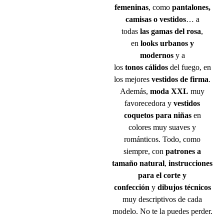
femeninas
, como
pantalones,
camisas o vestidos
… a
todas
las gamas del rosa
,
en
looks
urbanos y
modernos
y a
los
tonos
cá
lidos
del fuego, en
los mejores
vestidos de firma
.
Además,
moda XXL
muy
favorecedora y
vestidos
coquetos para ni
ñas
en
colores muy suaves y
románticos. Todo, como
siempre, con
patrones a
tamaño natural
,
instrucciones
para el corte y
confección
y
dibujos técnicos
muy descriptivos de cada
modelo. No te la puedes perder.