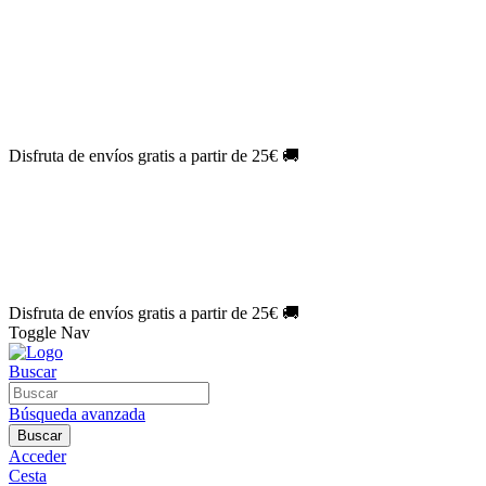
El Jueves con
-60%
¡Márcate el gol de la risa!
Aprovecha hoy
🎉
PACK ATLAS HISTÓRICO
| 👉
Consíguelo hoy al mejor precio

🎁 Suscríbete a tu revista favorita y llévate un
REGALO EXCLUSI
⏳¡ÚLTIMOS DÍAS!
Labores por solo
1€/mes
¡Empieza tu próxima 
🔥¡ÚLTIMOS DÍAS!
Patrones por solo
1€/mes
¡No te quedes sin tu
🌑 Especial Eclipse 2026:
National Geographic por solo
1€/mes
.
¡Ún
Disfruta de envíos gratis a partir de 25€ 🚚
El Jueves con
-60%
¡Márcate el gol de la risa!
Aprovecha hoy
🎉
PACK ATLAS HISTÓRICO
| 👉
Consíguelo hoy al mejor precio

🎁 Suscríbete a tu revista favorita y llévate un
REGALO EXCLUSI
⏳¡ÚLTIMOS DÍAS!
Labores por solo
1€/mes
¡Empieza tu próxima 
🔥¡ÚLTIMOS DÍAS!
Patrones por solo
1€/mes
¡No te quedes sin tu
🌑 Especial Eclipse 2026:
National Geographic por solo
1€/mes
.
¡Ún
Disfruta de envíos gratis a partir de 25€ 🚚
Toggle Nav
Buscar
Búsqueda avanzada
Buscar
Acceder
Cesta