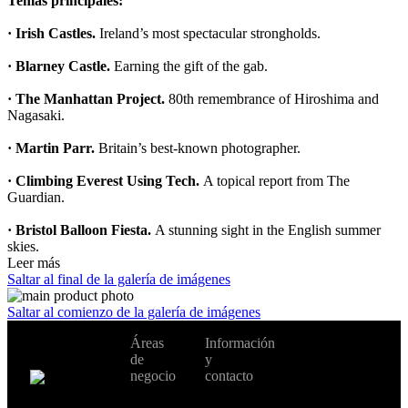
Temas
principales
:
·
Irish Castles.
Ireland’s most spectacular strongholds.
·
Blarney Castle.
Earning the gift of the gab.
·
The Manhattan Project.
80th remembrance of Hiroshima and
Nagasaki.
·
Martin Parr.
Britain’s best-known photographer.
·
Climbing Everest Using Tech.
A topical report from The
Guardian.
·
Bristol Balloon Fiesta.
A stunning sight in the English summer
skies.
Leer más
Saltar al final de la galería de imágenes
Saltar al comienzo de la galería de imágenes
No te pierdas
Áreas
Información
Cambiar de
todas nuestras
de
y
país:
novedades y
negocio
contacto
ofertas en tu
email y consigue