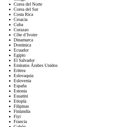
Corea del Norte
Corea del Sur
Costa Rica
Croacia
Cuba
Curazao
Côte d’Ivoire
Dinamarca
Dominica
Ecuador
Egipto
El Salvador
Emiratos Árabes Unidos
Eritrea
Eslovaquia
Eslovenia
España
Estonia
Esuatini
Etiopía
Filipinas
Finlandia
Fiyi
Francia
Gabón