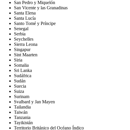
San Pedro y Miquelón
San Vicente y las Granadinas
Santa Elena
Santa Lucía
Santo Tomé y Príncipe
Senegal
Serbia
Seychelles
Sierra Leona
Singapur
Sint Maarten
Siria
Somalia
Sri Lanka
Sudáfrica
Sudán
Suecia
Suiza
Surinam
Svalbard y Jan Mayen
Tailandia
Taiwán
Tanzania
Tayikistán
Territorio Británico del Océano Índico