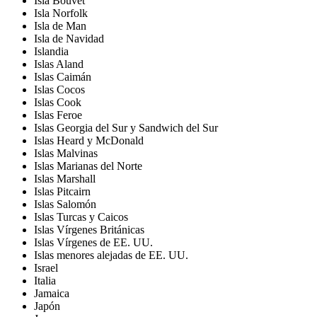
Isla Bouvet
Isla Norfolk
Isla de Man
Isla de Navidad
Islandia
Islas Aland
Islas Caimán
Islas Cocos
Islas Cook
Islas Feroe
Islas Georgia del Sur y Sandwich del Sur
Islas Heard y McDonald
Islas Malvinas
Islas Marianas del Norte
Islas Marshall
Islas Pitcairn
Islas Salomón
Islas Turcas y Caicos
Islas Vírgenes Británicas
Islas Vírgenes de EE. UU.
Islas menores alejadas de EE. UU.
Israel
Italia
Jamaica
Japón