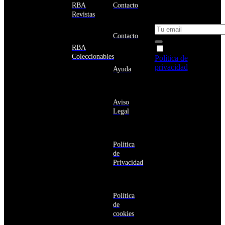
Estados
un 10% de
RBA
Contacto
Unidos
descuento en tu
Revistas
próxima compra
Afganistán
Albania
Contacto
Alemania
RBA
Acepto la
Andorra
Coleccionables
Política de
Angola
privacidad
y
Ayuda
Anguila
deseo recibir
Antigua
información
y
sobre los
Barbuda
Aviso
productos y
Antártida
Legal
servicios de la
Arabia
Comunidad
Saudí
RBA
Argelia
Estás navegando
Argentina
Política
en un sitio web
Armenia
de
seguro
Aruba
Privacidad
Australia
Austria
Azerbaiyán
Política
Bahamas
de
Bangladés
cookies
Barbados