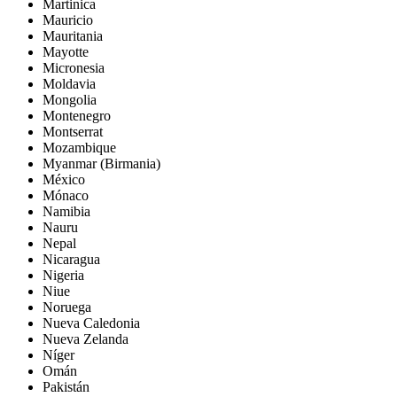
Martinica
Mauricio
Mauritania
Mayotte
Micronesia
Moldavia
Mongolia
Montenegro
Montserrat
Mozambique
Myanmar (Birmania)
México
Mónaco
Namibia
Nauru
Nepal
Nicaragua
Nigeria
Niue
Noruega
Nueva Caledonia
Nueva Zelanda
Níger
Omán
Pakistán