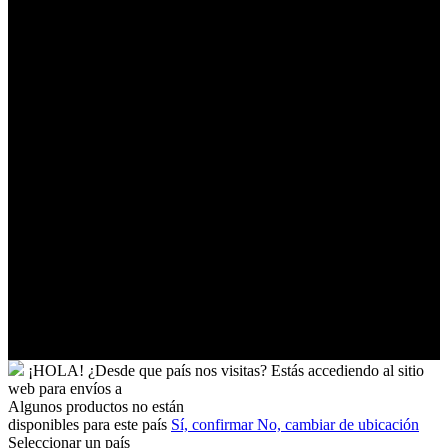
Tonga
Trinidad
y
Tobago
Turkmenistán
Turquía
Tuvalu
Túnez
Ucrania
Uganda
Uruguay
Uzbekistán
Vanuatu
Venezuela
Vietnam
Wallis
y
Futuna
Yibuti
¡HOLA!
¿Desde que país nos visitas?
Estás accediendo al sitio
web para
envíos a
Algunos productos no están
disponibles para este país
Sí, confirmar
No, cambiar de ubicación
Seleccionar un país