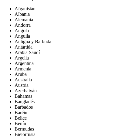
Afganistán
Albania
Alemania
Andorra
Angola
Anguila
Antigua y Barbuda
Antártida
Arabia Saudí
Argelia
Argentina
Armenia
Aruba
Australia
Austria
Azerbaiyán
Bahamas
Bangladés
Barbados
Baréin
Belice
Benín
Bermudas
Bielorrusia