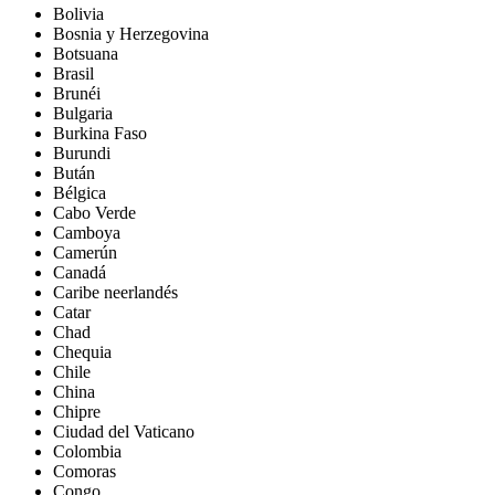
Bolivia
Bosnia y Herzegovina
Botsuana
Brasil
Brunéi
Bulgaria
Burkina Faso
Burundi
Bután
Bélgica
Cabo Verde
Camboya
Camerún
Canadá
Caribe neerlandés
Catar
Chad
Chequia
Chile
China
Chipre
Ciudad del Vaticano
Colombia
Comoras
Congo