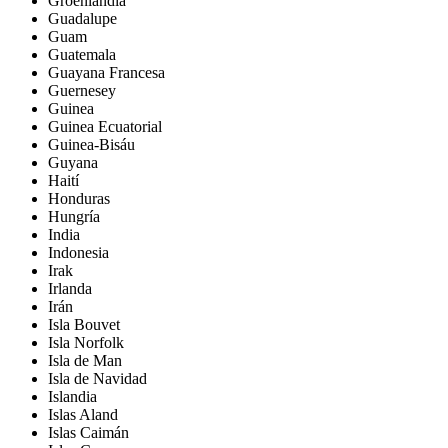
Groenlandia
Guadalupe
Guam
Guatemala
Guayana Francesa
Guernesey
Guinea
Guinea Ecuatorial
Guinea-Bisáu
Guyana
Haití
Honduras
Hungría
India
Indonesia
Irak
Irlanda
Irán
Isla Bouvet
Isla Norfolk
Isla de Man
Isla de Navidad
Islandia
Islas Aland
Islas Caimán