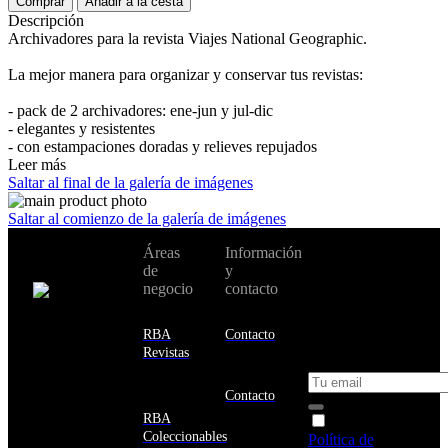
Comprar
Añadir a la cesta
Descripción
Archivadores para la revista Viajes National Geographic.
La mejor manera para organizar y conservar tus revistas:
- pack de 2 archivadores: ene-jun y jul-dic
- elegantes y resistentes
- con estampaciones doradas y relieves repujados
Leer más
Saltar al final de la galería de imágenes
Saltar al comienzo de la galería de imágenes
No te pierdas
Áreas
Información
Cambiar de
todas nuestras
de
y
país:
novedades y
negocio
contacto
ofertas en tu
email y consigue
Estados
un 10% de
RBA
Contacto
Unidos
descuento en tu
Revistas
próxima compra
Afganistán
Albania
Contacto
Alemania
RBA
Acepto la
Andorra
Coleccionables
Política de