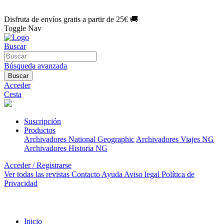
🌑 Especial Eclipse 2026:
National Geographic por solo
1€/mes
.
¡Únete hoy!
Disfruta de envíos gratis a partir de 25€ 🚚
Toggle Nav
Buscar
Búsqueda avanzada
Buscar
Acceder
Cesta
Suscripción
Productos
Archivadores National Geographic
Archivadores Viajes NG
Archivadores Historia NG
Acceder / Registrarse
Ver todas las revistas
Contacto
Ayuda
Aviso legal
Política de
Privacidad
Inicio