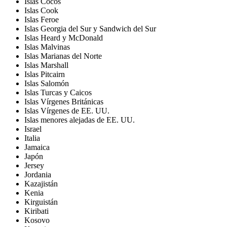
Islas Cocos
Islas Cook
Islas Feroe
Islas Georgia del Sur y Sandwich del Sur
Islas Heard y McDonald
Islas Malvinas
Islas Marianas del Norte
Islas Marshall
Islas Pitcairn
Islas Salomón
Islas Turcas y Caicos
Islas Vírgenes Británicas
Islas Vírgenes de EE. UU.
Islas menores alejadas de EE. UU.
Israel
Italia
Jamaica
Japón
Jersey
Jordania
Kazajistán
Kenia
Kirguistán
Kiribati
Kosovo