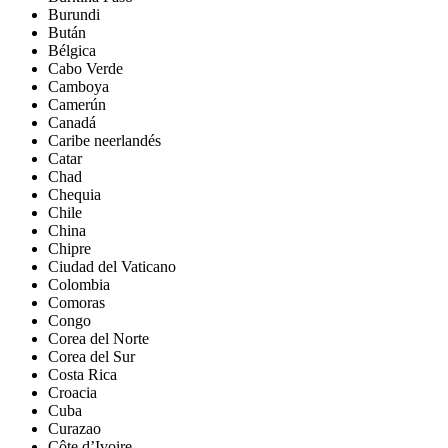
Burundi
Bután
Bélgica
Cabo Verde
Camboya
Camerún
Canadá
Caribe neerlandés
Catar
Chad
Chequia
Chile
China
Chipre
Ciudad del Vaticano
Colombia
Comoras
Congo
Corea del Norte
Corea del Sur
Costa Rica
Croacia
Cuba
Curazao
Côte d’Ivoire