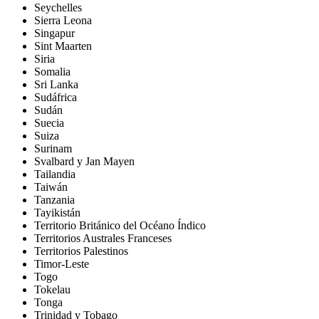
Seychelles
Sierra Leona
Singapur
Sint Maarten
Siria
Somalia
Sri Lanka
Sudáfrica
Sudán
Suecia
Suiza
Surinam
Svalbard y Jan Mayen
Tailandia
Taiwán
Tanzania
Tayikistán
Territorio Británico del Océano Índico
Territorios Australes Franceses
Territorios Palestinos
Timor-Leste
Togo
Tokelau
Tonga
Trinidad y Tobago