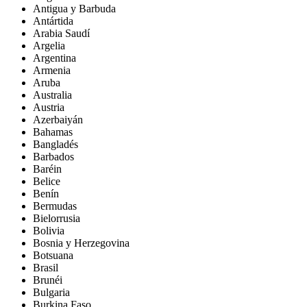
Antigua y Barbuda
Antártida
Arabia Saudí
Argelia
Argentina
Armenia
Aruba
Australia
Austria
Azerbaiyán
Bahamas
Bangladés
Barbados
Baréin
Belice
Benín
Bermudas
Bielorrusia
Bolivia
Bosnia y Herzegovina
Botsuana
Brasil
Brunéi
Bulgaria
Burkina Faso