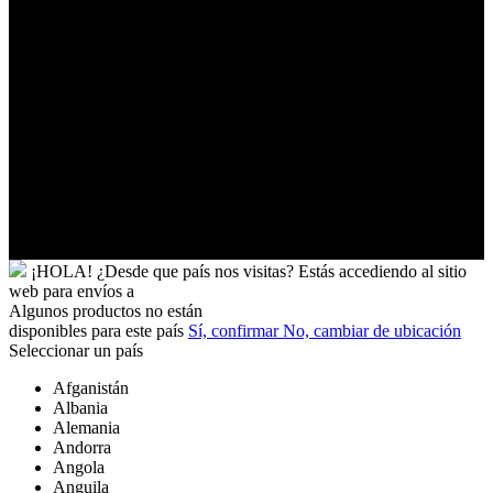
Túnez
Ucrania
Uganda
Uruguay
Uzbekistán
Vanuatu
Venezuela
Vietnam
Wallis
y
Futuna
Yibuti
¡HOLA!
¿Desde que país nos visitas?
Estás accediendo al sitio
web para
envíos a
Algunos productos no están
disponibles para este país
Sí, confirmar
No, cambiar de ubicación
Seleccionar un país
Afganistán
Albania
Alemania
Andorra
Angola
Anguila