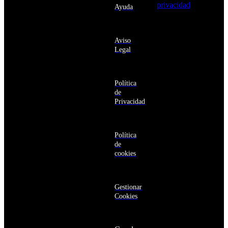
Angola
privacidad
y
Ayuda
Anguila
deseo recibir
Antigua
información
y
sobre los
Barbuda
Aviso
productos y
Antártida
Legal
servicios de la
Arabia
Comunidad
Saudí
RBA
Argelia
Estás navegando
Argentina
Política
en un sitio web
Armenia
de
seguro
Aruba
Privacidad
Australia
Austria
Azerbaiyán
Política
Bahamas
de
Bangladés
cookies
Barbados
Baréin
Belice
Benín
Gestionar
Bermudas
Cookies
Bielorrusia
Bolivia
Bosnia