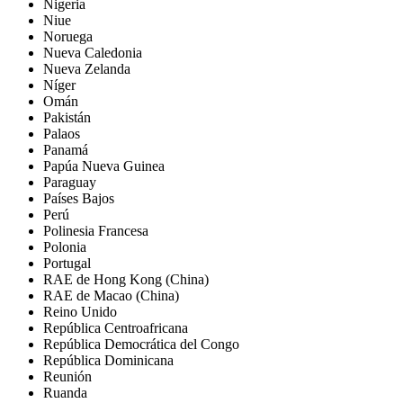
Nigeria
Niue
Noruega
Nueva Caledonia
Nueva Zelanda
Níger
Omán
Pakistán
Palaos
Panamá
Papúa Nueva Guinea
Paraguay
Países Bajos
Perú
Polinesia Francesa
Polonia
Portugal
RAE de Hong Kong (China)
RAE de Macao (China)
Reino Unido
República Centroafricana
República Democrática del Congo
República Dominicana
Reunión
Ruanda