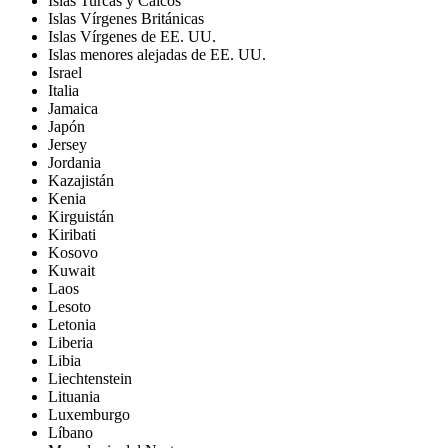
Islas Turcas y Caicos
Islas Vírgenes Británicas
Islas Vírgenes de EE. UU.
Islas menores alejadas de EE. UU.
Israel
Italia
Jamaica
Japón
Jersey
Jordania
Kazajistán
Kenia
Kirguistán
Kiribati
Kosovo
Kuwait
Laos
Lesoto
Letonia
Liberia
Libia
Liechtenstein
Lituania
Luxemburgo
Líbano