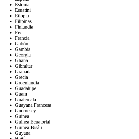
Estonia
Esuatini
Etiopía
Filipinas
Finlandia
Fiyi
Francia
Gabón
Gambia
Georgia
Ghana
Gibraltar
Granada
Grecia
Groenlandia
Guadalupe
Guam
Guatemala
Guayana Francesa
Guernesey
Guinea
Guinea Ecuatorial
Guinea-Bisáu
Guyana
Haití