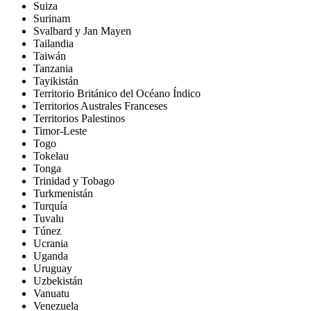
Suiza
Surinam
Svalbard y Jan Mayen
Tailandia
Taiwán
Tanzania
Tayikistán
Territorio Británico del Océano Índico
Territorios Australes Franceses
Territorios Palestinos
Timor-Leste
Togo
Tokelau
Tonga
Trinidad y Tobago
Turkmenistán
Turquía
Tuvalu
Túnez
Ucrania
Uganda
Uruguay
Uzbekistán
Vanuatu
Venezuela