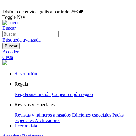
🌑 Especial Eclipse 2026:
National Geographic por solo
1€/mes
.
¡Únete hoy!
Disfruta de envíos gratis a partir de 25€ 🚚
Toggle Nav
Buscar
Búsqueda avanzada
Buscar
Acceder
Cesta
Suscripción
Regala
Regala suscripción
Canjear cupón regalo
Revistas y especiales
Revistas y números atrasados
Ediciones especiales
Packs
especiales
Archivadores
Leer revista