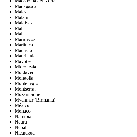
Macedonia del Norte
Madagascar
Malasia
Malaui
Maldivas
Mali
Malta
Marruecos
Martinica
Mauricio
Mauritania
Mayotte
Micronesia
Moldavia
Mongolia
Montenegro
Montserrat
Mozambique
Myanmar (Birmania)
México
Mónaco
Namibia
Nauru
Nepal
Nicaragua