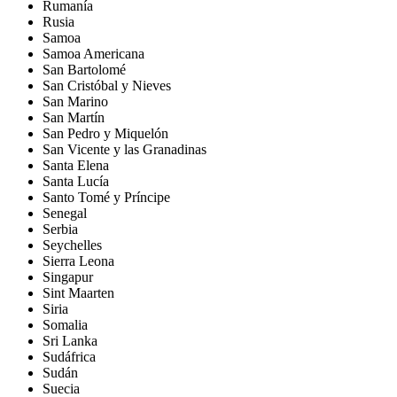
Rumanía
Rusia
Samoa
Samoa Americana
San Bartolomé
San Cristóbal y Nieves
San Marino
San Martín
San Pedro y Miquelón
San Vicente y las Granadinas
Santa Elena
Santa Lucía
Santo Tomé y Príncipe
Senegal
Serbia
Seychelles
Sierra Leona
Singapur
Sint Maarten
Siria
Somalia
Sri Lanka
Sudáfrica
Sudán
Suecia