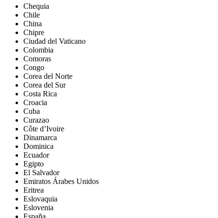
Chequia
Chile
China
Chipre
Ciudad del Vaticano
Colombia
Comoras
Congo
Corea del Norte
Corea del Sur
Costa Rica
Croacia
Cuba
Curazao
Côte d’Ivoire
Dinamarca
Dominica
Ecuador
Egipto
El Salvador
Emiratos Árabes Unidos
Eritrea
Eslovaquia
Eslovenia
España