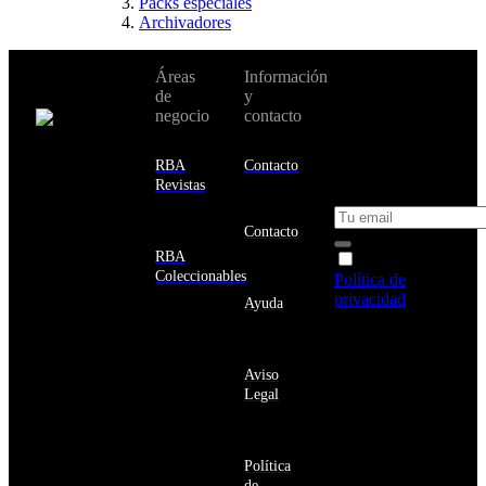
Packs especiales
Archivadores
No te pierdas
Áreas
Información
Cambiar de
todas nuestras
de
y
país:
novedades y
negocio
contacto
ofertas en tu
email y consigue
Estados
un 10% de
RBA
Contacto
Unidos
descuento en tu
Revistas
próxima compra
Afganistán
Albania
Contacto
Alemania
RBA
Acepto la
Andorra
Coleccionables
Política de
Angola
privacidad
y
Ayuda
Anguila
deseo recibir
Antigua
información
y
sobre los
Barbuda
Aviso
productos y
Antártida
Legal
servicios de la
Arabia
Comunidad
Saudí
RBA
Argelia
Estás navegando
Argentina
Política
en un sitio web
de