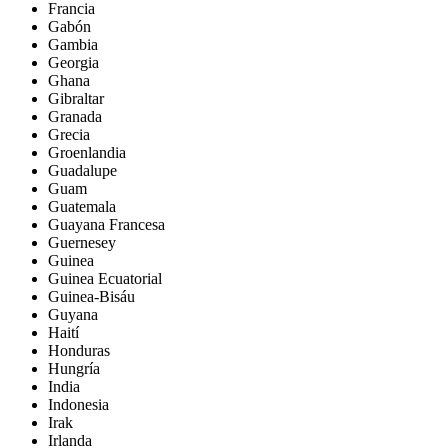
Francia
Gabón
Gambia
Georgia
Ghana
Gibraltar
Granada
Grecia
Groenlandia
Guadalupe
Guam
Guatemala
Guayana Francesa
Guernesey
Guinea
Guinea Ecuatorial
Guinea-Bisáu
Guyana
Haití
Honduras
Hungría
India
Indonesia
Irak
Irlanda