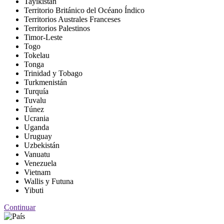
Tayikistán
Territorio Británico del Océano Índico
Territorios Australes Franceses
Territorios Palestinos
Timor-Leste
Togo
Tokelau
Tonga
Trinidad y Tobago
Turkmenistán
Turquía
Tuvalu
Túnez
Ucrania
Uganda
Uruguay
Uzbekistán
Vanuatu
Venezuela
Vietnam
Wallis y Futuna
Yibuti
Continuar