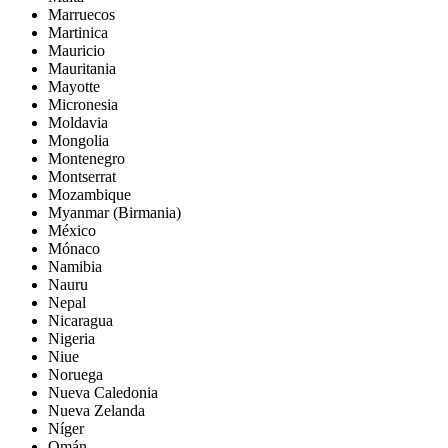
Marruecos
Martinica
Mauricio
Mauritania
Mayotte
Micronesia
Moldavia
Mongolia
Montenegro
Montserrat
Mozambique
Myanmar (Birmania)
México
Mónaco
Namibia
Nauru
Nepal
Nicaragua
Nigeria
Niue
Noruega
Nueva Caledonia
Nueva Zelanda
Níger
Omán