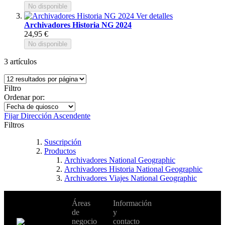
No disponible
Ver detalles
Archivadores Historia NG 2024
24,95 €
No disponible
3
artículos
Filtro
Ordenar por:
Fijar Dirección Ascendente
Filtros
Suscripción
Productos
Archivadores National Geographic
Archivadores Historia National Geographic
Archivadores Viajes National Geographic
No te pierdas
Áreas
Información
Cambiar de
todas nuestras
de
y
país:
novedades y
negocio
contacto
ofertas en tu