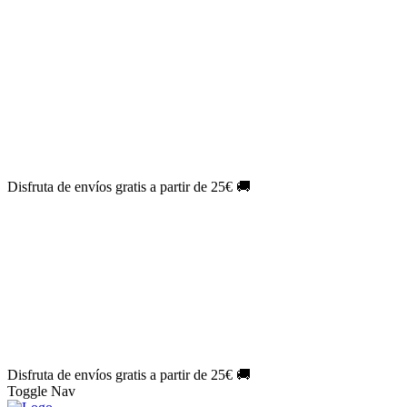
El Jueves con
-60%
¡Márcate el gol de la risa!
Aprovecha hoy
🎉
PACK ATLAS HISTÓRICO
| 👉
Consíguelo hoy al mejor precio
👈
🎁 Suscríbete a tu revista favorita y llévate un
REGALO
EXCLUSIVO
.
¡Aprovecha ya!
⏳¡ÚLTIMO DÍA!
Labores por solo
1€/mes
¡Empieza tu próxima
creación ahora!
🔥¡ÚLTIMO DÍA!
Patrones por solo
1€/mes
¡No te quedes sin tus
patrones favoritos!
Disfruta de envíos gratis a partir de 25€ 🚚
El Jueves con
-60%
¡Márcate el gol de la risa!
Aprovecha hoy
🎉
PACK ATLAS HISTÓRICO
| 👉
Consíguelo hoy al mejor precio
👈
🎁 Suscríbete a tu revista favorita y llévate un
REGALO
EXCLUSIVO
.
¡Aprovecha ya!
⏳¡ÚLTIMO DÍA!
Labores por solo
1€/mes
¡Empieza tu próxima
creación ahora!
🔥¡ÚLTIMO DÍA!
Patrones por solo
1€/mes
¡No te quedes sin tus
patrones favoritos!
Disfruta de envíos gratis a partir de 25€ 🚚
Toggle Nav