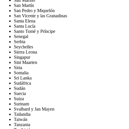
San Marino
San Martín
San Pedro y Miquelón
San Vicente y las Granadinas
Santa Elena
Santa Lucía
Santo Tomé y Príncipe
Senegal
Serbia
Seychelles
Sierra Leona
Singapur
Sint Maarten
Siria
Somalia
Sri Lanka
Sudáfrica
Sudán
Suecia
Suiza
Surinam
Svalbard y Jan Mayen
Tailandia
Taiwán
Tanzania