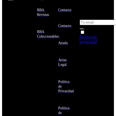
email y consigue
Estados
un 10% de
RBA
Contacto
Unidos
descuento en tu
Revistas
próxima compra
Afganistán
Albania
Contacto
Alemania
RBA
Acepto la
Andorra
Coleccionables
Política de
Angola
privacidad
y
Ayuda
Anguila
deseo recibir
Antigua
información
y
sobre los
Barbuda
Aviso
productos y
Antártida
Legal
servicios de la
Arabia
Comunidad
Saudí
RBA
Argelia
Estás navegando
Argentina
Política
en un sitio web
Armenia
de
seguro
Aruba
Privacidad
Australia
Austria
Azerbaiyán
Política
Bahamas
de
Bangladés