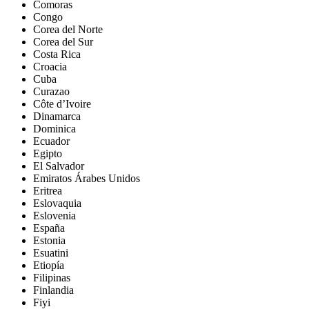
Comoras
Congo
Corea del Norte
Corea del Sur
Costa Rica
Croacia
Cuba
Curazao
Côte d’Ivoire
Dinamarca
Dominica
Ecuador
Egipto
El Salvador
Emiratos Árabes Unidos
Eritrea
Eslovaquia
Eslovenia
España
Estonia
Esuatini
Etiopía
Filipinas
Finlandia
Fiyi