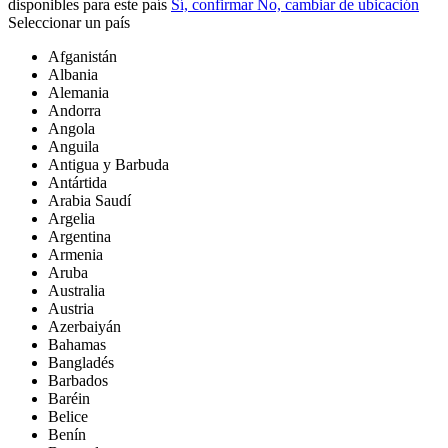
disponibles para este país
Sí, confirmar
No, cambiar de ubicación
Seleccionar un país
Afganistán
Albania
Alemania
Andorra
Angola
Anguila
Antigua y Barbuda
Antártida
Arabia Saudí
Argelia
Argentina
Armenia
Aruba
Australia
Austria
Azerbaiyán
Bahamas
Bangladés
Barbados
Baréin
Belice
Benín