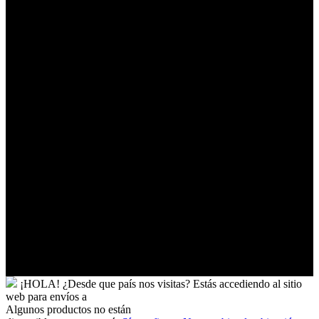
Togo
Tokelau
Tonga
Trinidad
y
Tobago
Turkmenistán
Turquía
Tuvalu
Túnez
Ucrania
Uganda
Uruguay
Uzbekistán
Vanuatu
Venezuela
Vietnam
Wallis
y
Futuna
Yibuti
¡HOLA!
¿Desde que país nos visitas?
Estás accediendo al sitio
web para
envíos a
Algunos productos no están