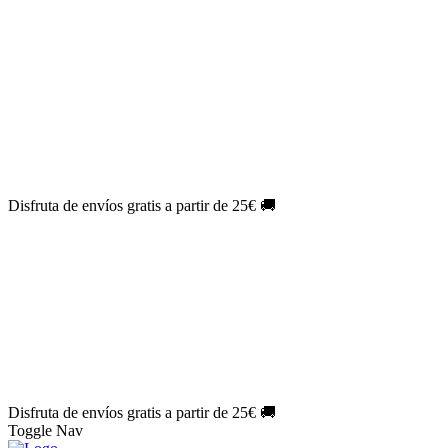
El Jueves con
-60%
¡Márcate el gol de la risa!
Aprovecha hoy
🎉
PACK ATLAS HISTÓRICO
| 👉
Consíguelo hoy al mejor precio
👈
🎁 Suscríbete a tu revista favorita y llévate un
REGALO
EXCLUSIVO
.
¡Aprovecha ya!
⏳¡ÚLTIMO DÍA!
Labores por solo
1€/mes
¡Empieza tu próxima
creación ahora!
🔥¡ÚLTIMO DÍA!
Patrones por solo
1€/mes
¡No te quedes sin tus
patrones favoritos!
Disfruta de envíos gratis a partir de 25€ 🚚
El Jueves con
-60%
¡Márcate el gol de la risa!
Aprovecha hoy
🎉
PACK ATLAS HISTÓRICO
| 👉
Consíguelo hoy al mejor precio
👈
🎁 Suscríbete a tu revista favorita y llévate un
REGALO
EXCLUSIVO
.
¡Aprovecha ya!
⏳¡ÚLTIMO DÍA!
Labores por solo
1€/mes
¡Empieza tu próxima
creación ahora!
🔥¡ÚLTIMO DÍA!
Patrones por solo
1€/mes
¡No te quedes sin tus
patrones favoritos!
Disfruta de envíos gratis a partir de 25€ 🚚
Toggle Nav