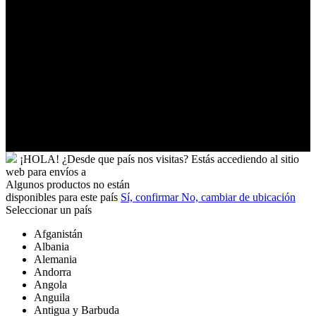
Ucrania
Uganda
Uruguay
Uzbekistán
Vanuatu
Venezuela
Vietnam
Wallis
y
Futuna
Yibuti
¡HOLA!
¿Desde que país nos visitas?
Estás accediendo al sitio
web para
envíos a
Algunos productos no están
disponibles para este país
Sí, confirmar
No, cambiar de ubicación
Seleccionar un país
Afganistán
Albania
Alemania
Andorra
Angola
Anguila
Antigua y Barbuda