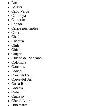
Bután
Bélgica
Cabo Verde
Camboya
Camerún
Canadá
Caribe neerlandés
Catar
Chad
Chequia
Chile
China
Chipre
Ciudad del Vaticano
Colombia
Comoras
Congo
Corea del Norte
Corea del Sur
Costa Rica
Croacia
Cuba
Curazao
Côte d’Ivoire
Dinamarca