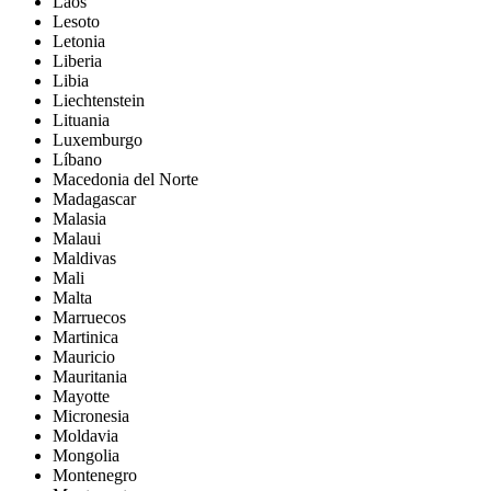
Laos
Lesoto
Letonia
Liberia
Libia
Liechtenstein
Lituania
Luxemburgo
Líbano
Macedonia del Norte
Madagascar
Malasia
Malaui
Maldivas
Mali
Malta
Marruecos
Martinica
Mauricio
Mauritania
Mayotte
Micronesia
Moldavia
Mongolia
Montenegro