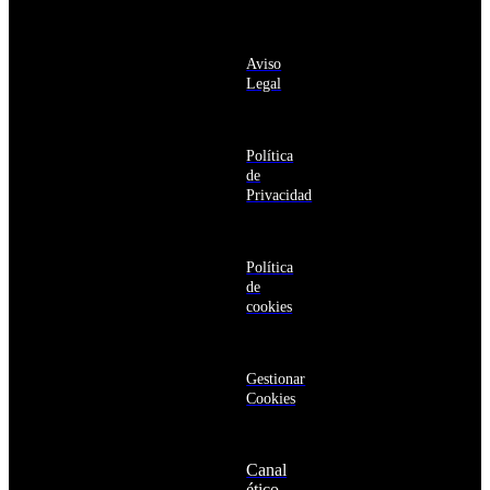
deseo recibir
Antigua
información
y
sobre los
Barbuda
Aviso
productos y
Antártida
Legal
servicios de la
Arabia
Comunidad
Saudí
RBA
Argelia
Estás navegando
Argentina
Política
en un sitio web
Armenia
de
seguro
Aruba
Privacidad
Australia
Austria
Azerbaiyán
Política
Bahamas
de
Bangladés
cookies
Barbados
Baréin
Belice
Benín
Gestionar
Bermudas
Cookies
Bielorrusia
Bolivia
Bosnia
Canal
y
ético