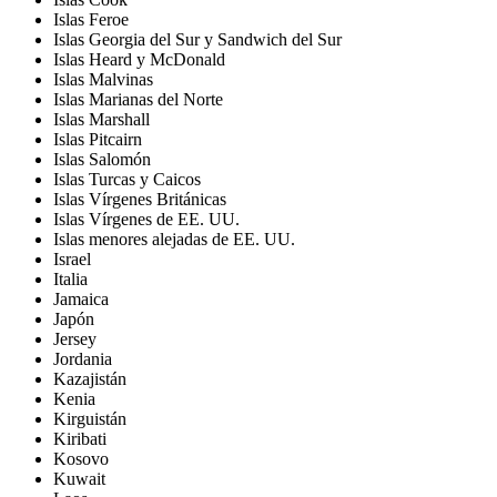
Islas Feroe
Islas Georgia del Sur y Sandwich del Sur
Islas Heard y McDonald
Islas Malvinas
Islas Marianas del Norte
Islas Marshall
Islas Pitcairn
Islas Salomón
Islas Turcas y Caicos
Islas Vírgenes Británicas
Islas Vírgenes de EE. UU.
Islas menores alejadas de EE. UU.
Israel
Italia
Jamaica
Japón
Jersey
Jordania
Kazajistán
Kenia
Kirguistán
Kiribati
Kosovo
Kuwait