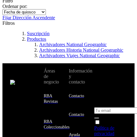
Filtro
Ordenar por:
Fijar Dirección Ascendente
Filtros
Suscripción
Productos
Archivadores National Geographic
Archivadores Historia National Geographic
Archivadores Viajes National Geographic
No te pierdas
Áreas
Información
Cambiar de
todas nuestras
de
y
país:
novedades y
negocio
contacto
ofertas en tu
email y consigue
Estados
un 10% de
RBA
Contacto
Unidos
descuento en tu
Revistas
próxima compra
Afganistán
Albania
Contacto
Alemania
RBA
Acepto la
Andorra
Coleccionables
Política de
Angola
privacidad
y
Ayuda
Anguila