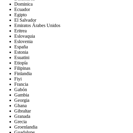
Dominica
Ecuador
Egipto
El Salvador
Emiratos Árabes Unidos
Eritrea
Eslovaquia
Eslovenia
España
Estonia
Esuatini
Etiopía
Filipinas
Finlandia
Fiyi
Francia
Gabón
Gambia
Georgia
Ghana
Gibraltar
Granada
Grecia
Groenlandia
Guadalupe