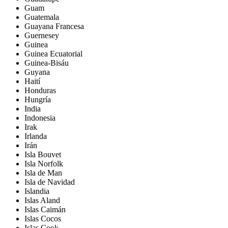
Guam
Guatemala
Guayana Francesa
Guernesey
Guinea
Guinea Ecuatorial
Guinea-Bisáu
Guyana
Haití
Honduras
Hungría
India
Indonesia
Irak
Irlanda
Irán
Isla Bouvet
Isla Norfolk
Isla de Man
Isla de Navidad
Islandia
Islas Aland
Islas Caimán
Islas Cocos
Islas Cook