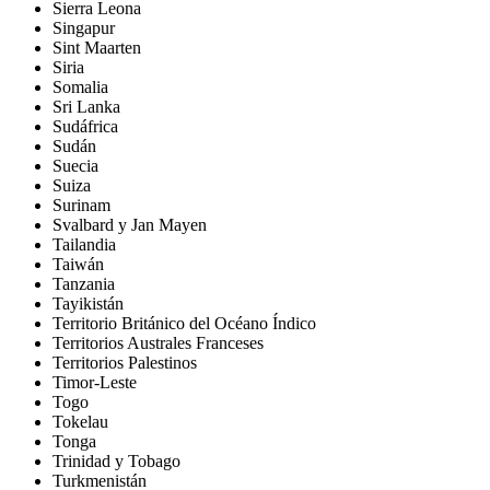
Sierra Leona
Singapur
Sint Maarten
Siria
Somalia
Sri Lanka
Sudáfrica
Sudán
Suecia
Suiza
Surinam
Svalbard y Jan Mayen
Tailandia
Taiwán
Tanzania
Tayikistán
Territorio Británico del Océano Índico
Territorios Australes Franceses
Territorios Palestinos
Timor-Leste
Togo
Tokelau
Tonga
Trinidad y Tobago
Turkmenistán