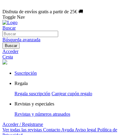
🌑 Especial Eclipse 2026:
National Geographic por solo
1€/mes
.
¡Únete hoy!
Disfruta de envíos gratis a partir de 25€ 🚚
Toggle Nav
Buscar
Búsqueda avanzada
Buscar
Acceder
Cesta
Suscripción
Regala
Regala suscripción
Canjear cupón regalo
Revistas y especiales
Revistas y números atrasados
Acceder / Registrarse
Ver todas las revistas
Contacto
Ayuda
Aviso legal
Política de