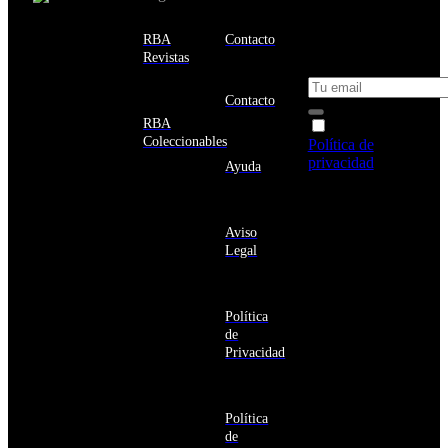
email y consigue
Estados
un 10% de
RBA
Contacto
Unidos
descuento en tu
Revistas
próxima compra
Afganistán
Albania
Contacto
Alemania
RBA
Acepto la
Andorra
Coleccionables
Política de
Angola
privacidad
y
Ayuda
Anguila
deseo recibir
Antigua
información
y
sobre los
Barbuda
Aviso
productos y
Antártida
Legal
servicios de la
Arabia
Comunidad
Saudí
RBA
Argelia
Estás navegando
Argentina
Política
en un sitio web
Armenia
de
seguro
Aruba
Privacidad
Australia
Austria
Azerbaiyán
Política
Bahamas
de
Bangladés