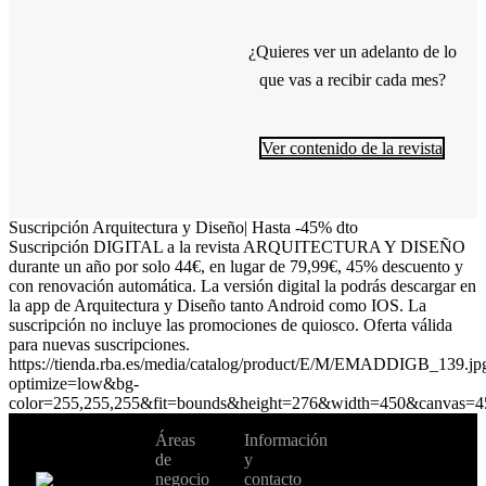
¿Quieres ver un adelanto de lo
que vas a recibir cada mes?
Ver contenido de la revista
Suscripción Arquitectura y Diseño| Hasta -45% dto
Suscripción DIGITAL a la revista ARQUITECTURA Y DISEÑO
durante un año por solo 44€, en lugar de 79,99€, 45% descuento y
con renovación automática. La versión digital la podrás descargar en
la app de Arquitectura y Diseño tanto Android como IOS. La
suscripción no incluye las promociones de quiosco. Oferta válida
para nuevas suscripciones.
https://tienda.rba.es/media/catalog/product/E/M/EMADDIGB_139.jp
optimize=low&bg-
color=255,255,255&fit=bounds&height=276&width=450&canvas=4
No te pierdas
Áreas
Información
Cambiar de
todas nuestras
de
y
país:
novedades y
negocio
contacto
ofertas en tu