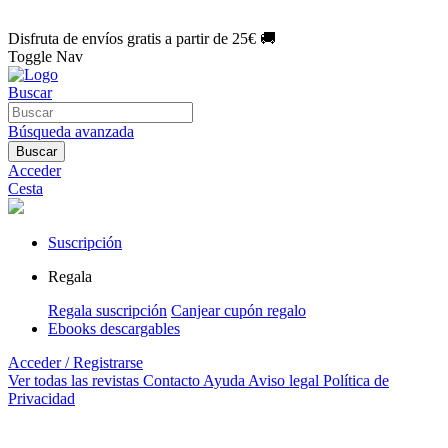
🌑 Especial Eclipse 2026:
National Geographic por solo
1€/mes
.
¡Únete hoy!
Disfruta de envíos gratis a partir de 25€ 🚚
Toggle Nav
Buscar
Búsqueda avanzada
Buscar
Acceder
Cesta
Suscripción
Regala
Regala suscripción
Canjear cupón regalo
Ebooks descargables
Acceder / Registrarse
Ver todas las revistas
Contacto
Ayuda
Aviso legal
Política de
Privacidad