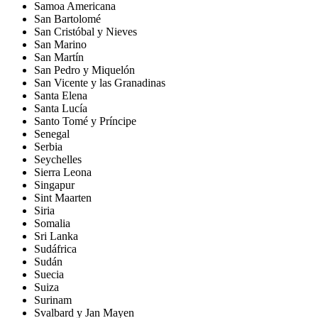
Samoa Americana
San Bartolomé
San Cristóbal y Nieves
San Marino
San Martín
San Pedro y Miquelón
San Vicente y las Granadinas
Santa Elena
Santa Lucía
Santo Tomé y Príncipe
Senegal
Serbia
Seychelles
Sierra Leona
Singapur
Sint Maarten
Siria
Somalia
Sri Lanka
Sudáfrica
Sudán
Suecia
Suiza
Surinam
Svalbard y Jan Mayen