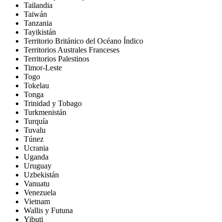
Tailandia
Taiwán
Tanzania
Tayikistán
Territorio Británico del Océano Índico
Territorios Australes Franceses
Territorios Palestinos
Timor-Leste
Togo
Tokelau
Tonga
Trinidad y Tobago
Turkmenistán
Turquía
Tuvalu
Túnez
Ucrania
Uganda
Uruguay
Uzbekistán
Vanuatu
Venezuela
Vietnam
Wallis y Futuna
Yibuti