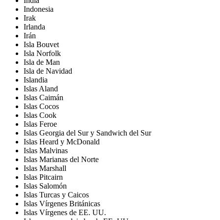
India
Indonesia
Irak
Irlanda
Irán
Isla Bouvet
Isla Norfolk
Isla de Man
Isla de Navidad
Islandia
Islas Aland
Islas Caimán
Islas Cocos
Islas Cook
Islas Feroe
Islas Georgia del Sur y Sandwich del Sur
Islas Heard y McDonald
Islas Malvinas
Islas Marianas del Norte
Islas Marshall
Islas Pitcairn
Islas Salomón
Islas Turcas y Caicos
Islas Vírgenes Británicas
Islas Vírgenes de EE. UU.