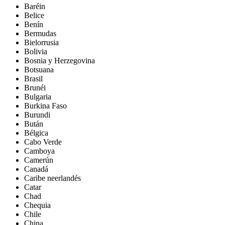
Baréin
Belice
Benín
Bermudas
Bielorrusia
Bolivia
Bosnia y Herzegovina
Botsuana
Brasil
Brunéi
Bulgaria
Burkina Faso
Burundi
Bután
Bélgica
Cabo Verde
Camboya
Camerún
Canadá
Caribe neerlandés
Catar
Chad
Chequia
Chile
China