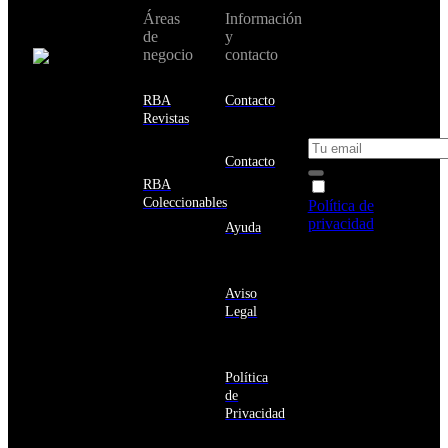
No te pierdas
Áreas
Información
Cambiar de
todas nuestras
de
y
país:
novedades y
negocio
contacto
ofertas en tu
email y consigue
Estados
un 10% de
RBA
Contacto
Unidos
descuento en tu
Revistas
próxima compra
Afganistán
Albania
Contacto
Alemania
RBA
Acepto la
Andorra
Coleccionables
Política de
Angola
privacidad
y
Ayuda
Anguila
deseo recibir
Antigua
información
y
sobre los
Barbuda
Aviso
productos y
Antártida
Legal
servicios de la
Arabia
Comunidad
Saudí
RBA
Argelia
Estás navegando
Argentina
Política
en un sitio web
Armenia
de
seguro
Aruba
Privacidad
Australia