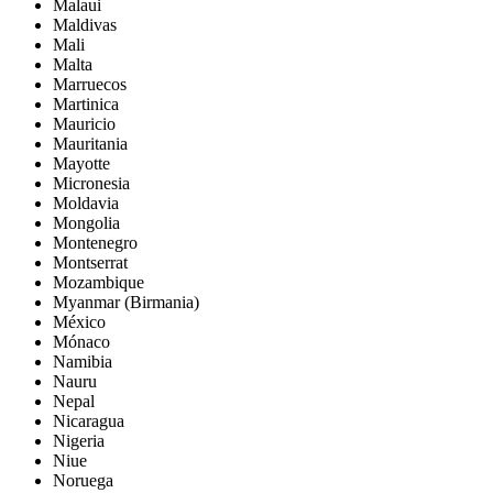
Malaui
Maldivas
Mali
Malta
Marruecos
Martinica
Mauricio
Mauritania
Mayotte
Micronesia
Moldavia
Mongolia
Montenegro
Montserrat
Mozambique
Myanmar (Birmania)
México
Mónaco
Namibia
Nauru
Nepal
Nicaragua
Nigeria
Niue
Noruega