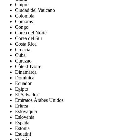
Chipre
Ciudad del Vaticano
Colombia
Comoras
Congo
Corea del Norte
Corea del Sur
Costa Rica
Croacia
Cuba
Curazao
Côte d’Ivoire
Dinamarca
Dominica
Ecuador
Egipto
El Salvador
Emiratos Árabes Unidos
Eritrea
Eslovaquia
Eslovenia
España
Estonia
Esuatini
Etiopía