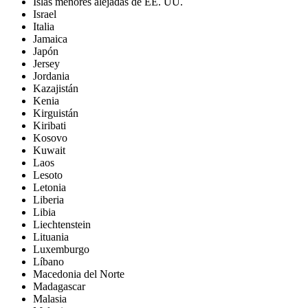
Islas menores alejadas de EE. UU.
Israel
Italia
Jamaica
Japón
Jersey
Jordania
Kazajistán
Kenia
Kirguistán
Kiribati
Kosovo
Kuwait
Laos
Lesoto
Letonia
Liberia
Libia
Liechtenstein
Lituania
Luxemburgo
Líbano
Macedonia del Norte
Madagascar
Malasia