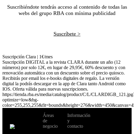
Suscribiéndote tendrás acceso al contenido de todas las
webs del grupo RBA con mínima publicidad
Suscríbete >
Suscripción Clara | 1€/mes
Suscripción DIGITAL a la revista CLARA durante un año (12
números) por solo 12€, en lugar de 29,95€, 60% descuento y con
renovación automática con un descuento sobre el precio quiosco.
Recibirás por email los e-books digitales de regalo. La versión
digital la podrás descargar en la app de Clara tanto Android como
IOS. Oferta válida para nuevas suscripciones.
https://tienda.rba.es/media/catalog/product/C/L/CLARDIGB_121.jpg
optimize=low&bg-
color=255,255,255&fit=bounds&height=276&width=450&canvas=4
No te pierdas
Áreas
Información
Cambiar de
todas nuestras
de
y
país:
novedades y
negocio
contacto
ofertas en tu
email y consigue