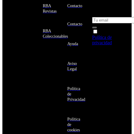
Estados
un 10% de
RBA
Contacto
Unidos
descuento en tu
Revistas
próxima compra
Afganistán
Albania
Contacto
Alemania
RBA
Acepto la
Andorra
Coleccionables
Política de
Angola
privacidad
y
Ayuda
Anguila
deseo recibir
Antigua
información
y
sobre los
Barbuda
Aviso
productos y
Antártida
Legal
servicios de la
Arabia
Comunidad
Saudí
RBA
Argelia
Estás navegando
Argentina
Política
en un sitio web
Armenia
de
seguro
Aruba
Privacidad
Australia
Austria
Azerbaiyán
Política
Bahamas
de
Bangladés
cookies
Barbados