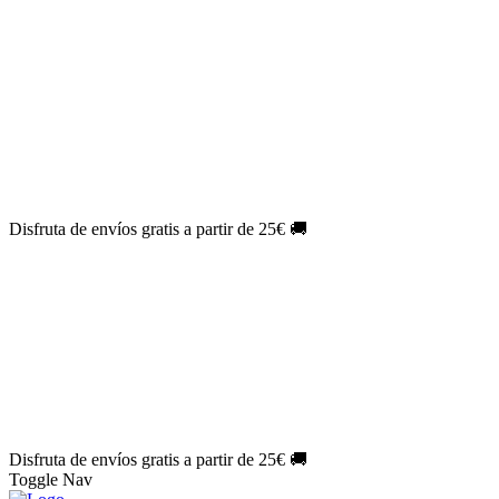
El Jueves con
-60%
¡Márcate el gol de la risa!
Aprovecha hoy
🎉
PACK ATLAS HISTÓRICO
| 👉
Consíguelo hoy al mejor precio
👈
🎁 Suscríbete a tu revista favorita y llévate un
REGALO
EXCLUSIVO
.
¡Aprovecha ya!
⏳¡ÚLTIMO DÍA!
Labores por solo
1€/mes
¡Empieza tu próxima
creación ahora!
🔥¡ÚLTIMO DÍA!
Patrones por solo
1€/mes
¡No te quedes sin tus
patrones favoritos!
Disfruta de envíos gratis a partir de 25€ 🚚
El Jueves con
-60%
¡Márcate el gol de la risa!
Aprovecha hoy
🎉
PACK ATLAS HISTÓRICO
| 👉
Consíguelo hoy al mejor precio
👈
🎁 Suscríbete a tu revista favorita y llévate un
REGALO
EXCLUSIVO
.
¡Aprovecha ya!
⏳¡ÚLTIMO DÍA!
Labores por solo
1€/mes
¡Empieza tu próxima
creación ahora!
🔥¡ÚLTIMO DÍA!
Patrones por solo
1€/mes
¡No te quedes sin tus
patrones favoritos!
Disfruta de envíos gratis a partir de 25€ 🚚
Toggle Nav