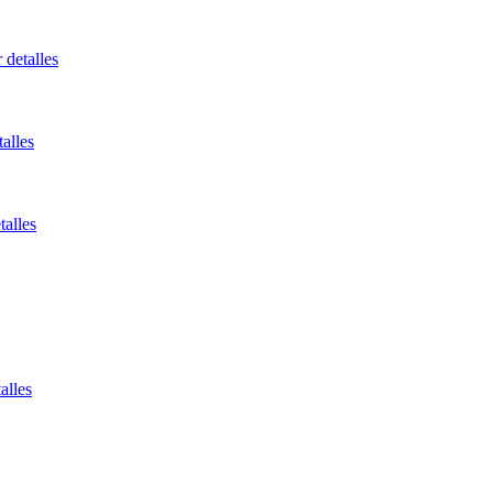
 detalles
talles
talles
alles