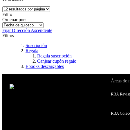
Filtro
Ordenar por:
Fijar Dirección Ascendente
Filtros
Suscripción
Regala
Regala suscripción
Canjear cupón regalo
Ebooks descargables
Áreas de 
Cambiar de país:
Estados Unidos
RBA Revist
Afganistán
Albania
Alemania
Andorra
RBA Colecc
Angola
Anguila
Antigua y Barbuda