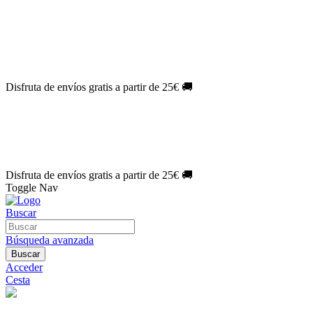
El Jueves con
-60%
¡Márcate el gol de la risa!
Aprovecha hoy
🎉
PACK ATLAS HISTÓRICO
| 👉
Consíguelo hoy al mejor precio

🎁 Suscríbete a tu revista favorita y llévate un
REGALO EXCLUSI
⏳¡ÚLTIMO DÍA!
Labores por solo
1€/mes
¡Empieza tu próxima cre
🔥¡ÚLTIMO DÍA!
Patrones por solo
1€/mes
¡No te quedes sin tus p
Disfruta de envíos gratis a partir de 25€ 🚚
El Jueves con
-60%
¡Márcate el gol de la risa!
Aprovecha hoy
🎉
PACK ATLAS HISTÓRICO
| 👉
Consíguelo hoy al mejor precio

🎁 Suscríbete a tu revista favorita y llévate un
REGALO EXCLUSI
⏳¡ÚLTIMO DÍA!
Labores por solo
1€/mes
¡Empieza tu próxima cre
🔥¡ÚLTIMO DÍA!
Patrones por solo
1€/mes
¡No te quedes sin tus p
Disfruta de envíos gratis a partir de 25€ 🚚
Toggle Nav
Buscar
Búsqueda avanzada
Buscar
Acceder
Cesta