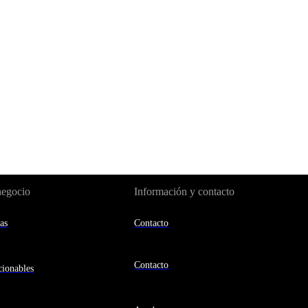
negocio
Información y contacto
as
Contacto
Contacto
ionables