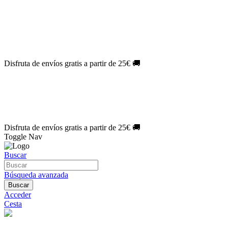
El Jueves con
-60%
¡Márcate el gol de la risa!
Aprovecha hoy
🎉
PACK ATLAS HISTÓRICO
| 👉
Consíguelo hoy al mejor precio

🎁 Suscríbete a tu revista favorita y llévate un
REGALO EXCLUSI
⏳¡ÚLTIMO DÍA!
Labores por solo
1€/mes
¡Empieza tu próxima cre
🔥¡ÚLTIMO DÍA!
Patrones por solo
1€/mes
¡No te quedes sin tus p
Disfruta de envíos gratis a partir de 25€ 🚚
El Jueves con
-60%
¡Márcate el gol de la risa!
Aprovecha hoy
🎉
PACK ATLAS HISTÓRICO
| 👉
Consíguelo hoy al mejor precio

🎁 Suscríbete a tu revista favorita y llévate un
REGALO EXCLUSI
⏳¡ÚLTIMO DÍA!
Labores por solo
1€/mes
¡Empieza tu próxima cre
🔥¡ÚLTIMO DÍA!
Patrones por solo
1€/mes
¡No te quedes sin tus p
Disfruta de envíos gratis a partir de 25€ 🚚
Toggle Nav
Buscar
Búsqueda avanzada
Buscar
Acceder
Cesta