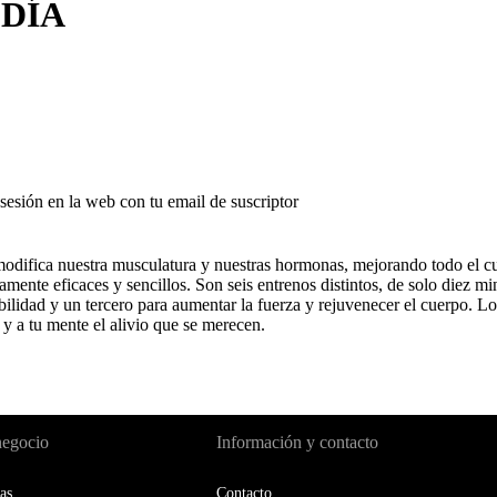
 DÍA
r sesión en la web con tu email de suscriptor
modifica nuestra musculatura y nuestras hormonas, mejorando todo el cue
ente eficaces y sencillos. Son seis entrenos distintos, de solo diez mi
bilidad y un tercero para aumentar la fuerza y rejuvenecer el cuerpo. Lo
 y a tu mente el alivio que se merecen.
negocio
Información y contacto
as
Contacto