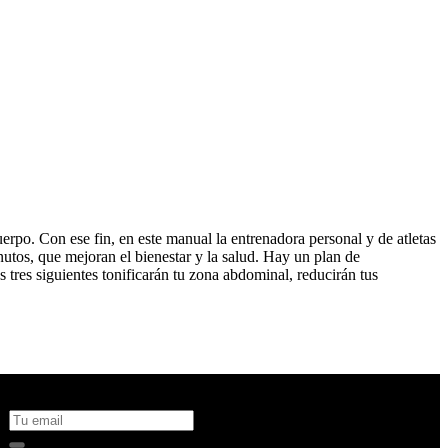
rpo. Con ese fin, en este manual la entrenadora personal y de atletas
nutos, que mejoran el bienestar y la salud. Hay un plan de
s tres siguientes tonificarán tu zona abdominal, reducirán tus
No te pierdas todas nuestras novedades y ofertas en tu email y
consigue un 10% de descuento en tu próxima compra