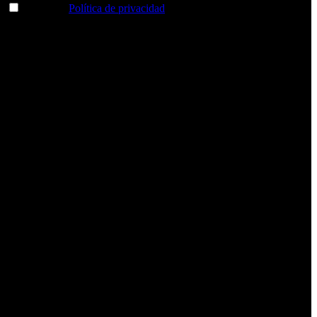
Acepto la
Política de privacidad
y deseo recibir información
sobre los productos y servicios de la Comunidad RBA
Estás navegando en un sitio web seguro