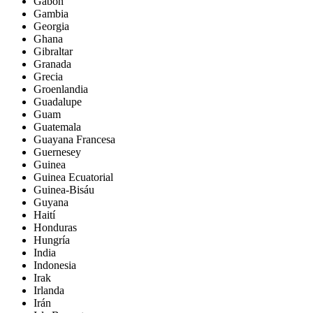
Gabón
Gambia
Georgia
Ghana
Gibraltar
Granada
Grecia
Groenlandia
Guadalupe
Guam
Guatemala
Guayana Francesa
Guernesey
Guinea
Guinea Ecuatorial
Guinea-Bisáu
Guyana
Haití
Honduras
Hungría
India
Indonesia
Irak
Irlanda
Irán