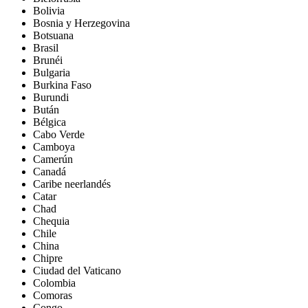
Bolivia
Bosnia y Herzegovina
Botsuana
Brasil
Brunéi
Bulgaria
Burkina Faso
Burundi
Bután
Bélgica
Cabo Verde
Camboya
Camerún
Canadá
Caribe neerlandés
Catar
Chad
Chequia
Chile
China
Chipre
Ciudad del Vaticano
Colombia
Comoras
Congo