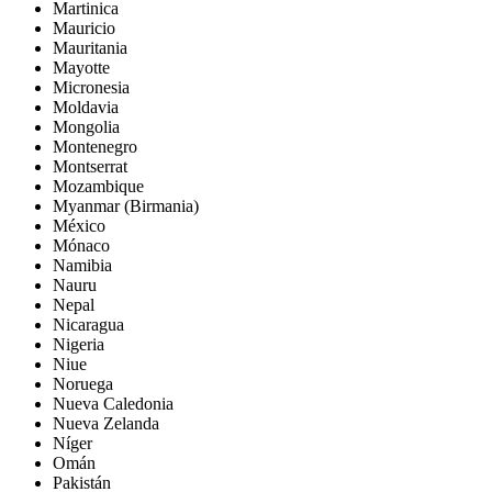
Martinica
Mauricio
Mauritania
Mayotte
Micronesia
Moldavia
Mongolia
Montenegro
Montserrat
Mozambique
Myanmar (Birmania)
México
Mónaco
Namibia
Nauru
Nepal
Nicaragua
Nigeria
Niue
Noruega
Nueva Caledonia
Nueva Zelanda
Níger
Omán
Pakistán