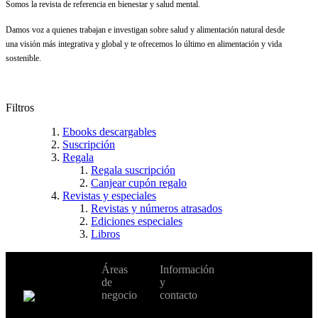
Somos la revista de referencia en bienestar y salud mental.
Damos voz a quienes trabajan e investigan sobre salud y alimentación natural desde
una visión más integrativa y global y te ofrecemos lo último en alimentación y vida
sostenible.
Filtros
Ebooks descargables
Suscripción
Regala
Regala suscripción
Canjear cupón regalo
Revistas y especiales
Revistas y números atrasados
Ediciones especiales
Libros
No te pierdas
Áreas
Información
Cambiar de
todas nuestras
de
y
país:
novedades y
negocio
contacto
ofertas en tu
email y consigue