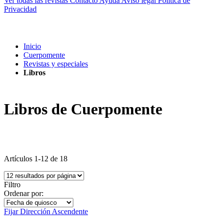
Ver todas las revistas
Contacto
Ayuda
Aviso legal
Política de
Privacidad
Inicio
Cuerpomente
Revistas y especiales
Libros
Libros de Cuerpomente
Artículos
1
-
12
de
18
Filtro
Ordenar por:
Fijar Dirección Ascendente