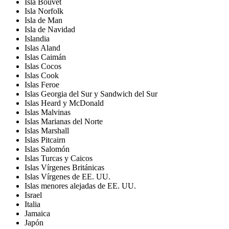
Isla Bouvet
Isla Norfolk
Isla de Man
Isla de Navidad
Islandia
Islas Aland
Islas Caimán
Islas Cocos
Islas Cook
Islas Feroe
Islas Georgia del Sur y Sandwich del Sur
Islas Heard y McDonald
Islas Malvinas
Islas Marianas del Norte
Islas Marshall
Islas Pitcairn
Islas Salomón
Islas Turcas y Caicos
Islas Vírgenes Británicas
Islas Vírgenes de EE. UU.
Islas menores alejadas de EE. UU.
Israel
Italia
Jamaica
Japón