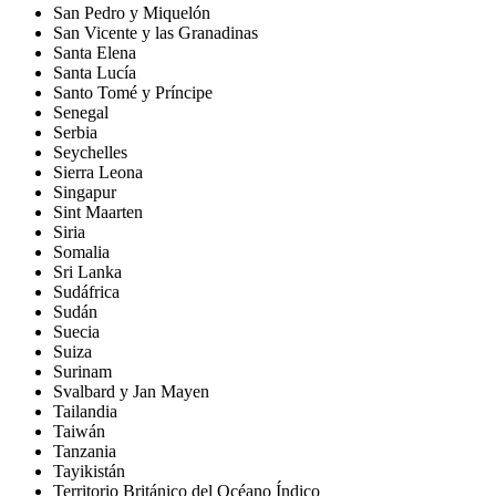
San Pedro y Miquelón
San Vicente y las Granadinas
Santa Elena
Santa Lucía
Santo Tomé y Príncipe
Senegal
Serbia
Seychelles
Sierra Leona
Singapur
Sint Maarten
Siria
Somalia
Sri Lanka
Sudáfrica
Sudán
Suecia
Suiza
Surinam
Svalbard y Jan Mayen
Tailandia
Taiwán
Tanzania
Tayikistán
Territorio Británico del Océano Índico