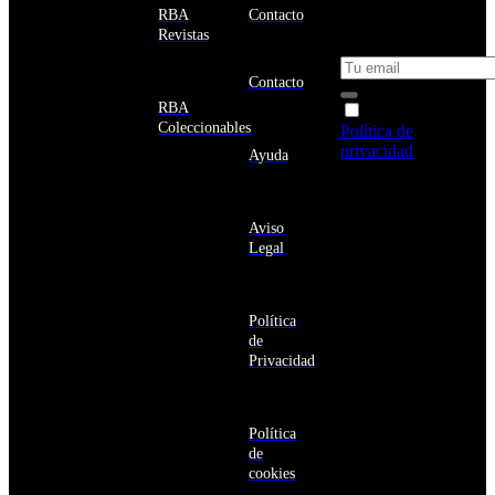
Estados
un 10% de
RBA
Contacto
Unidos
descuento en tu
Revistas
próxima compra
Afganistán
Albania
Contacto
Alemania
RBA
Acepto la
Andorra
Coleccionables
Política de
Angola
privacidad
y
Ayuda
Anguila
deseo recibir
Antigua
información
y
sobre los
Barbuda
Aviso
productos y
Antártida
Legal
servicios de la
Arabia
Comunidad
Saudí
RBA
Argelia
Estás navegando
Argentina
Política
en un sitio web
Armenia
de
seguro
Aruba
Privacidad
Australia
Austria
Azerbaiyán
Política
Bahamas
de
Bangladés
cookies
Barbados