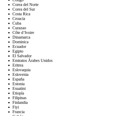
Corea del Norte
Corea del Sur
Costa Rica
Croacia
Cuba
Curazao
Côte d’Ivoire
Dinamarca
Dominica
Ecuador
Egipto
El Salvador
Emiratos Árabes Unidos
Eritrea
Eslovaquia
Eslovenia
España
Estonia
Esuatini
Etiopía
Filipinas
Finlandia
Fiyi
Francia