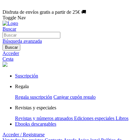
🌑 Especial Eclipse 2026:
National Geographic por solo
1€/mes
.
¡Únete hoy!
Disfruta de envíos gratis a partir de 25€ 🚚
Toggle Nav
Buscar
Búsqueda avanzada
Buscar
Acceder
Cesta
Suscripción
Regala
Regala suscripción
Canjear cupón regalo
Revistas y especiales
Revistas y números atrasados
Ediciones especiales
Libros
Ebooks descargables
Acceder / Registrarse