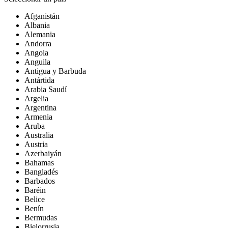
Afganistán
Albania
Alemania
Andorra
Angola
Anguila
Antigua y Barbuda
Antártida
Arabia Saudí
Argelia
Argentina
Armenia
Aruba
Australia
Austria
Azerbaiyán
Bahamas
Bangladés
Barbados
Baréin
Belice
Benín
Bermudas
Bielorrusia