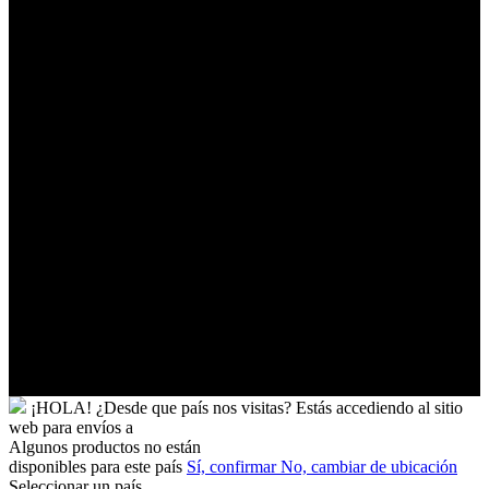
Tonga
Trinidad
y
Tobago
Turkmenistán
Turquía
Tuvalu
Túnez
Ucrania
Uganda
Uruguay
Uzbekistán
Vanuatu
Venezuela
Vietnam
Wallis
y
Futuna
Yibuti
¡HOLA!
¿Desde que país nos visitas?
Estás accediendo al sitio
web para
envíos a
Algunos productos no están
disponibles para este país
Sí, confirmar
No, cambiar de ubicación
Seleccionar un país