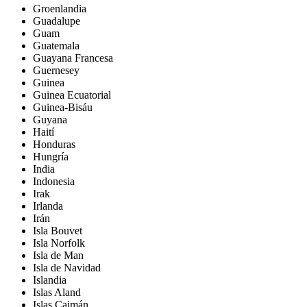
Groenlandia
Guadalupe
Guam
Guatemala
Guayana Francesa
Guernesey
Guinea
Guinea Ecuatorial
Guinea-Bisáu
Guyana
Haití
Honduras
Hungría
India
Indonesia
Irak
Irlanda
Irán
Isla Bouvet
Isla Norfolk
Isla de Man
Isla de Navidad
Islandia
Islas Aland
Islas Caimán