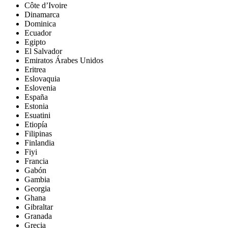
Côte d’Ivoire
Dinamarca
Dominica
Ecuador
Egipto
El Salvador
Emiratos Árabes Unidos
Eritrea
Eslovaquia
Eslovenia
España
Estonia
Esuatini
Etiopía
Filipinas
Finlandia
Fiyi
Francia
Gabón
Gambia
Georgia
Ghana
Gibraltar
Granada
Grecia