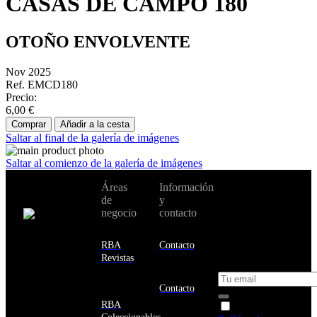
CASAS DE CAMPO 180
OTOÑO ENVOLVENTE
Nov 2025
Ref. EMCD180
Precio:
6,00 €
Comprar
Añadir a la cesta
Saltar al final de la galería de imágenes
Saltar al comienzo de la galería de imágenes
No te pierdas
Áreas
Información
Cambiar de
todas nuestras
de
y
país:
novedades y
negocio
contacto
ofertas en tu
email y consigue
Estados
un 10% de
RBA
Contacto
Unidos
descuento en tu
Revistas
próxima compra
Afganistán
Albania
Contacto
Alemania
RBA
Acepto la
Andorra