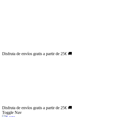
El Jueves con
-60%
¡Márcate el gol de la risa!
Aprovecha hoy
🎉
PACK ATLAS HISTÓRICO
| 👉
Consíguelo hoy al mejor precio
👈
🎁 Suscríbete a tu revista favorita y llévate un
REGALO
EXCLUSIVO
.
¡Aprovecha ya!
⏳¡ÚLTIMO DÍA!
Labores por solo
1€/mes
¡Empieza tu próxima
creación ahora!
🔥¡ÚLTIMO DÍA!
Patrones por solo
1€/mes
¡No te quedes sin tus
patrones favoritos!
Disfruta de envíos gratis a partir de 25€ 🚚
El Jueves con
-60%
¡Márcate el gol de la risa!
Aprovecha hoy
🎉
PACK ATLAS HISTÓRICO
| 👉
Consíguelo hoy al mejor precio
👈
🎁 Suscríbete a tu revista favorita y llévate un
REGALO
EXCLUSIVO
.
¡Aprovecha ya!
⏳¡ÚLTIMO DÍA!
Labores por solo
1€/mes
¡Empieza tu próxima
creación ahora!
🔥¡ÚLTIMO DÍA!
Patrones por solo
1€/mes
¡No te quedes sin tus
patrones favoritos!
Disfruta de envíos gratis a partir de 25€ 🚚
Toggle Nav