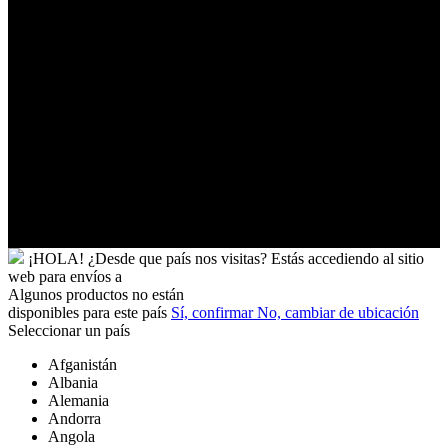
Tuvalu
Túnez
Ucrania
Uganda
Uruguay
Uzbekistán
Vanuatu
Venezuela
Vietnam
Wallis
y
Futuna
Yibuti
¡HOLA!
¿Desde que país nos visitas?
Estás accediendo al sitio
web para
envíos a
Algunos productos no están
disponibles para este país
Sí, confirmar
No, cambiar de ubicación
Seleccionar un país
Afganistán
Albania
Alemania
Andorra
Angola