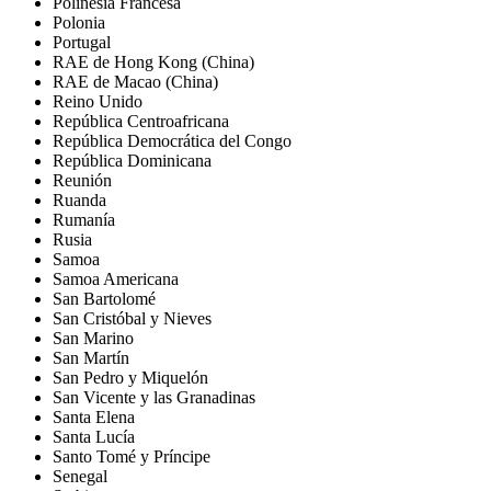
Polinesia Francesa
Polonia
Portugal
RAE de Hong Kong (China)
RAE de Macao (China)
Reino Unido
República Centroafricana
República Democrática del Congo
República Dominicana
Reunión
Ruanda
Rumanía
Rusia
Samoa
Samoa Americana
San Bartolomé
San Cristóbal y Nieves
San Marino
San Martín
San Pedro y Miquelón
San Vicente y las Granadinas
Santa Elena
Santa Lucía
Santo Tomé y Príncipe
Senegal