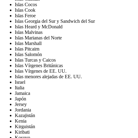
Islas Cocos
Islas Cook
Islas Feroe
Islas Georgia del Sur y Sandwich del Sur
Islas Heard y McDonald
Islas Malvinas
Islas Marianas del Norte
Islas Marshall
Islas Pitcairn
Islas Salomón
Islas Turcas y Caicos
Islas Vírgenes Británicas
Islas Vírgenes de EE. UU.
Islas menores alejadas de EE. UU.
Israel
Italia
Jamaica
Japón
Jersey
Jordania
Kazajistán
Kenia
Kirguistán
Kiribati
Kosovo