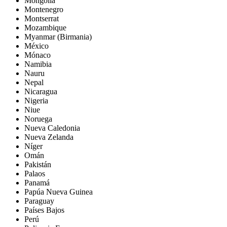
Mongolia
Montenegro
Montserrat
Mozambique
Myanmar (Birmania)
México
Mónaco
Namibia
Nauru
Nepal
Nicaragua
Nigeria
Niue
Noruega
Nueva Caledonia
Nueva Zelanda
Níger
Omán
Pakistán
Palaos
Panamá
Papúa Nueva Guinea
Paraguay
Países Bajos
Perú