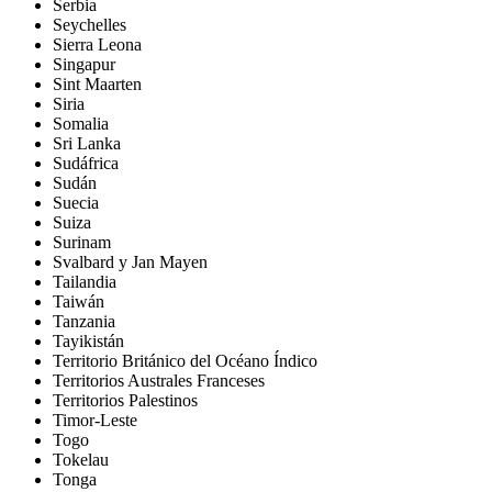
Serbia
Seychelles
Sierra Leona
Singapur
Sint Maarten
Siria
Somalia
Sri Lanka
Sudáfrica
Sudán
Suecia
Suiza
Surinam
Svalbard y Jan Mayen
Tailandia
Taiwán
Tanzania
Tayikistán
Territorio Británico del Océano Índico
Territorios Australes Franceses
Territorios Palestinos
Timor-Leste
Togo
Tokelau
Tonga