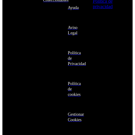
Coleccionables
Política de
Angola
privacidad
y
Ayuda
Anguila
deseo recibir
Antigua
información
y
sobre los
Barbuda
Aviso
productos y
Antártida
Legal
servicios de la
Arabia
Comunidad
Saudí
RBA
Argelia
Estás navegando
Argentina
Política
en un sitio web
Armenia
de
seguro
Aruba
Privacidad
Australia
Austria
Azerbaiyán
Política
Bahamas
de
Bangladés
cookies
Barbados
Baréin
Belice
Benín
Gestionar
Bermudas
Cookies
Bielorrusia
Bolivia
Bosnia